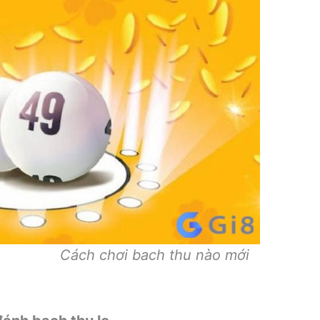
ach thu nào mới