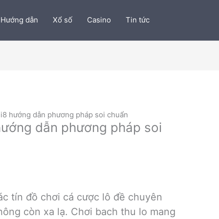
Hướng dẫn
Xổ số
Casino
Tin tức
 Gi8 hướng dẫn phương pháp soi chuẩn
8 hướng dẫn phương pháp soi
ác tín đồ chơi cá cược lô đề chuyên
hông còn xa lạ. Chơi bach thu lo mang