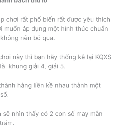
đánh bach thu lo
 chơi rất phổ biến rất được yêu thích
hơi muốn áp dụng một hình thức chuẩn
ì không nên bỏ qua.
hơi này thì bạn hãy thống kê lại KQXS
là khung giải 4, giải 5.
 thành hàng liền kề nhau thành một
t số.
n sẽ nhìn thấy có 2 con số may mắn
 trám.