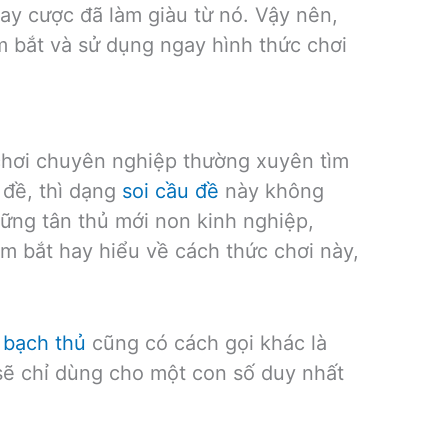
 tay cược đã làm giàu từ nó. Vậy nên,
m bắt và sử dụng ngay hình thức chơi
 chơi chuyên nghiệp thường xuyên tìm
 đề, thì dạng
soi cầu đề
này không
hững tân thủ mới non kinh nghiệp,
m bắt hay hiểu về cách thức chơi này,
t
bạch thủ
cũng có cách gọi khác là
 sẽ chỉ dùng cho một con số duy nhất