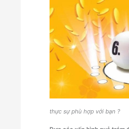
Cách chơi b
thực sự phù hợp với bạn ?