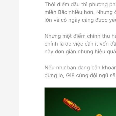
Thời điểm đầu thì phương ph
miền Bắc nhiều hơn. Nhưng ở t
lớn và có ngày càng được yêu
Nhưng một điểm chính thu hút
chính là do việc cần ít vốn 
này đơn giản nhưng hiệu quả
Nếu như bạn đang băn khoăn 
đừng lo, Gi8 cùng đội ngũ sẽ