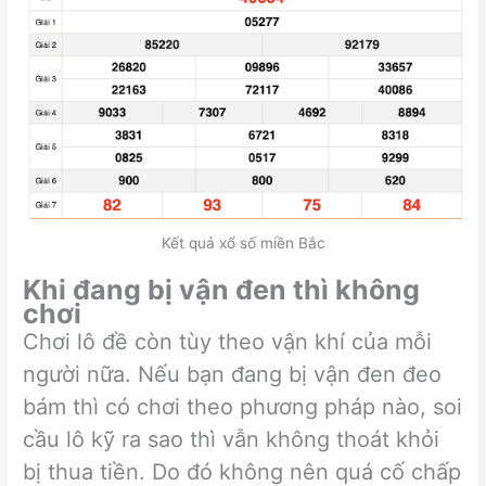
Kết quả xổ số miền Bắc
Khi đang bị vận đen thì không
chơi
Chơi lô đề còn tùy theo vận khí của mỗi
người nữa. Nếu bạn đang bị vận đen đeo
bám thì có chơi theo phương pháp nào, soi
cầu lô kỹ ra sao thì vẫn không thoát khỏi
bị thua tiền. Do đó không nên quá cố chấp