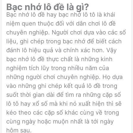
Bạc nhớ lô đề là gì?
Bạc nhớ lô đề hay bạc nhớ lô tô là khái
niệm quen thuộc đối với dân chơi lô đề
chuyên nghiệp. Người chơi dựa vào các số
liệu, ghi chép trong bạc nhớ để biết cách
đánh lô hiệu quả và chính xác hơn. Vậy
bạc nhớ lô đề thực chất là những kinh
nghiệm tích lũy trong nhiều năm của
những người chơi chuyên nghiệp. Họ dựa
vào những ghi chép kết quả lô đề trong
suốt thời gian dài để tìm ra những cặp số
lô tô hay xổ số mà khi nó xuất hiện thì sẽ
kéo theo các cặp số khác cùng về trong
cùng ngày hoặc muộn nhất là tới ngày
hôm sau.