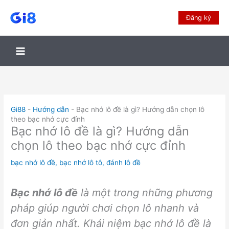
Đăng ký
Gi88
-
Hướng dẫn
-
Bạc nhớ lô đề là gì? Hướng dẫn chọn lô
theo bạc nhớ cực đỉnh
Bạc nhớ lô đề là gì? Hướng dẫn
chọn lô theo bạc nhớ cực đỉnh
bạc nhớ lô đề
,
bạc nhớ lô tô
,
đánh lô đề
Bạc nhớ lô đề
là một trong những phương
pháp giúp người chơi chọn lô nhanh và
đơn giản nhất. Khái niệm bạc nhớ lô đề là