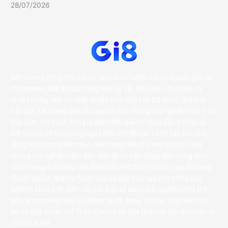
28/07/2026
Nằm trong dòng nhà cái cá cược trực tuyến 4.0 có nguồn gốc từ
Philippines,
Gi8
đã tập trung vào Uy Tín, Bảo Mật, An Toàn và
Chất Lượng. Với sự chấp thuận của Hiệp Hội Cá Cược Thế Giới,
Gi8 cam kết mang đến cho người chơi những trải nghiệm thú vị và
hấp dẫn. Với danh xưng là điểm đến giải trí hàng đầu ở Châu Á,
Gi8 tự hào sở hữu công nghệ tiên tiến để vận hành các trò chơi,
đồng thời hướng đến mục tiêu mang đến cho mọi khách hàng
những trải nghiệm độc đáo. Gi8 đã tự hào đứng đầu trong cuộc
cách mạng 4.0 bằng việc đảm bảo tính bảo mật cao, sự đa dạng
về sản phẩm, dịch vụ hoàn hảo và đặc biệt, tạo nên nhiều trải
nghiệm khác biệt. Đến với Gi8, bạn sẽ được trải nghiệm một thế
giới cá cược hiện đại, sôi động và đa dạng. Với các loại hình như
Xổ Số Việt Nam, Thể Thao, Casino và Slot (Nổ Hủ) độc đáo, tất cả
chỉ có tại Gi8.