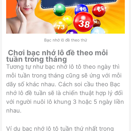
Bạc nhớ lô đề theo thứ
Chơi bạc nhớ lô đề theo mỗi
tuần trong tháng
Tương tự như bạc nhớ lô tô theo ngày thì
mỗi tuần trong tháng cũng sẽ ứng với mỗi
dãy số khác nhau. Cách soi cầu theo Bạc
nhớ lô đề tuần sẽ là chiến thuật hợp lý đối
với người nuôi lô khung 3 hoặc 5 ngày liền
nhau.
Ví dụ bạc nhớ lô tô tuần thứ nhất trong