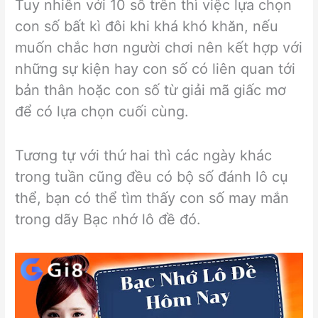
Tuy nhiên với 10 số trên thì việc lựa chọn
con số bất kì đôi khi khá khó khăn, nếu
muốn chắc hơn người chơi nên kết hợp với
những sự kiện hay con số có liên quan tới
bản thân hoặc con số từ giải mã giấc mơ
để có lựa chọn cuối cùng.
Tương tự với thứ hai thì các ngày khác
trong tuần cũng đều có bộ số đánh lô cụ
thể, bạn có thể tìm thấy con số may mắn
trong dãy Bạc nhớ lô đề đó.