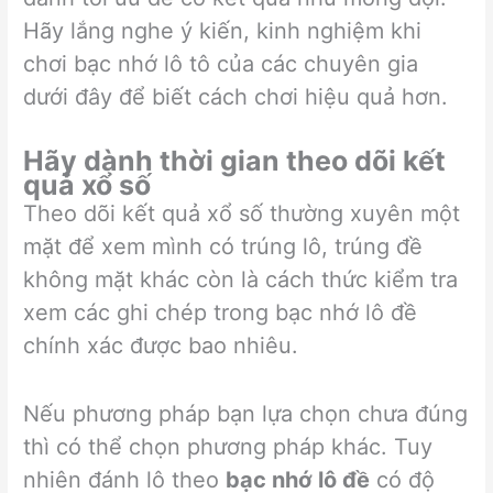
Hãy lắng nghe ý kiến, kinh nghiệm khi
chơi bạc nhớ lô tô của các chuyên gia
dưới đây để biết cách chơi hiệu quả hơn.
Hãy dành thời gian theo dõi kết
quả xổ số
Theo dõi kết quả xổ số thường xuyên một
mặt để xem mình có trúng lô, trúng đề
không mặt khác còn là cách thức kiểm tra
xem các ghi chép trong bạc nhớ lô đề
chính xác được bao nhiêu.
Nếu phương pháp bạn lựa chọn chưa đúng
thì có thể chọn phương pháp khác. Tuy
nhiên đánh lô theo
bạc nhớ lô đề
có độ