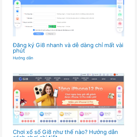
Đăng ký Gi8 nhanh và dễ dàng chỉ mất vài
phút
Hướng dẫn
Chơi xổ số Gi8 như thế nào? Hướng dẫn