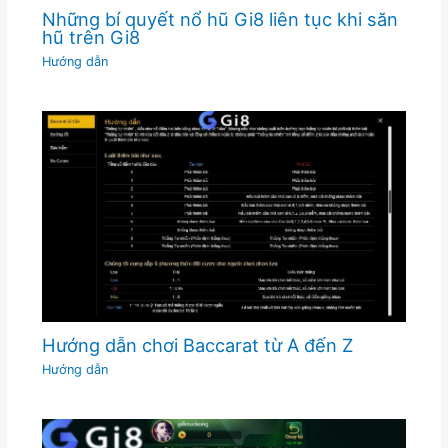
Những bí quyết nổ hũ Gi8 liên tục khi săn
hũ trên Gi8
Hướng dẫn
Hướng dẫn chơi Baccarat từ A đến Z
Hướng dẫn