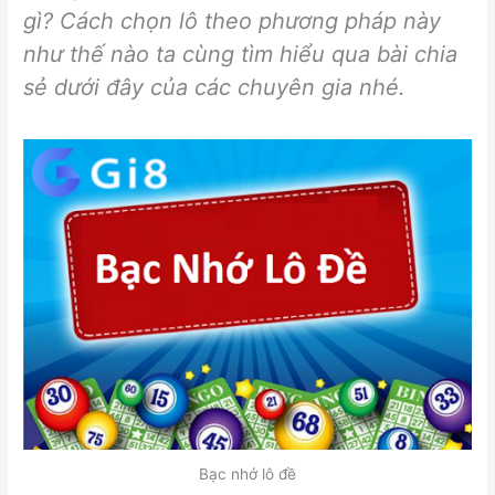
gì? Cách chọn lô theo phương pháp này
như thế nào ta cùng tìm hiểu qua bài chia
sẻ dưới đây của các chuyên gia nhé.
Bạc nhớ lô đề