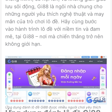
lưu sôi động, Gi88 là ngôi nhà chung cho
những người yêu thích nghệ thuật và may
mắn của trò chơi lô đề. Hãy cùng bước
vào hành trình lô đề với niềm tin và đam
mê, tại Gi88 – nơi mà chiến thắng trở nên
không giới hạn.
Ứng dụng đánh lô đề Gi88 được nhiều người chơi yêu thích