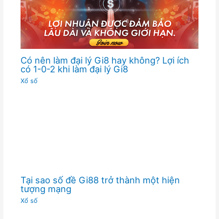
Có nên làm đại lý Gi8 hay không? Lợi ích
có 1-0-2 khi làm đại lý Gi8
Xổ số
Tại sao số đề Gi88 trở thành một hiện
tượng mạng
Xổ số