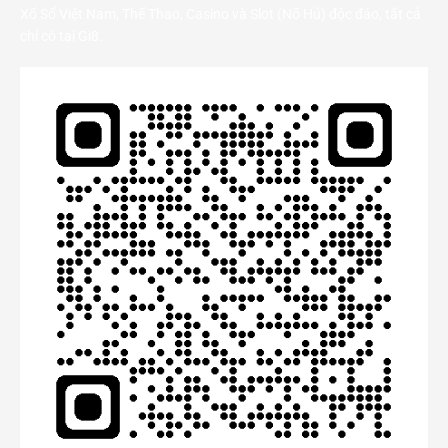
Xổ Số Việt Nam, Thể Thao, Casino và Slot (Nổ Hủ) độc đáo, tất cả
chỉ có tại Gi8.