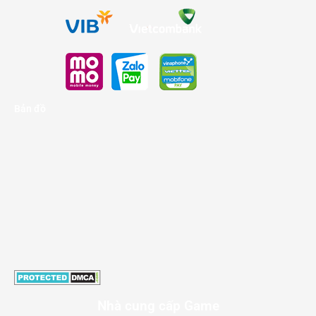
Bản đồ
Nhà cung cấp Game