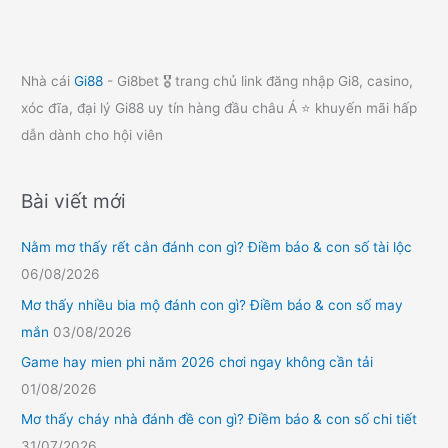
Nhà cái
Gi88
- Gi8bet 🎖️ trang chủ link đăng nhập Gi8, casino,
xóc đĩa, đại lý Gi88 uy tín hàng đầu châu Á ⭐ khuyến mãi hấp
dẫn dành cho hội viên
Bài viết mới
Nằm mơ thấy rết cắn đánh con gì? Điềm báo & con số tài lộc
06/08/2026
Mơ thấy nhiều bia mộ đánh con gì? Điềm báo & con số may
mắn
03/08/2026
Game hay mien phi năm 2026 chơi ngay không cần tải
01/08/2026
Mơ thấy cháy nhà đánh đề con gì? Điềm báo & con số chi tiết
31/07/2026