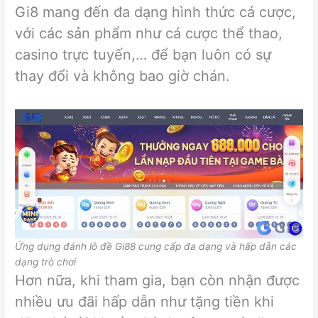
Gi8 mang đến đa dạng hình thức cá cược,
với các sản phẩm như cá cược thể thao,
casino trực tuyến,… để bạn luôn có sự
thay đổi và không bao giờ chán.
Ứng dụng đánh lô đề Gi88 cung cấp đa dạng và hấp dẫn các
dạng trò chơi
Hơn nữa, khi tham gia, bạn còn nhận được
nhiều ưu đãi hấp dẫn như tặng tiền khi