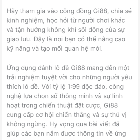
Hãy tham gia vào cộng đồng Gi88, chia sẻ
kinh nghiệm, học hỏi từ người chơi khác
và tận hưởng không khí sôi động của sự
giao lưu. Đây là nơi bạn có thể nâng cao
kỹ năng và tạo mối quan hệ mới.
Ứng dụng đánh lô đề Gi88 mang đến một
trải nghiệm tuyệt vời cho những người yêu
thích lô đề. Với tỷ lệ 1:99 độc đáo, công
nghệ lựa chọn số thông minh và sự linh
hoạt trong chiến thuật đặt cược, Gi88
cung cấp cơ hội chiến thắng và sự thú vị
không ngừng. Hy vọng qua bài viết đã
giúp các bạn nắm được thông tin về ứng