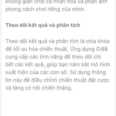
không gian chơi cá nhân hóa và phản ánh
phong cách chơi riêng của mình.
Theo dõi kết quả và phân tích
Theo dõi kết quả và phân tích là chìa khóa
để tối ưu hóa chiến thuật. Ứng dụng Gi88
cung cấp các tính năng để theo dõi chi
tiết các kết quả, giúp bạn nắm bắt mô hình
xuất hiện của các con số. Sử dụng thông
tin này để điều chỉnh chiến thuật đặt cược
và tăng cơ hội chiến thắng.