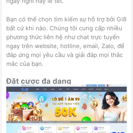
ngày nghỉ hay lễ tết.
Bạn có thể chọn tìm kiếm sự hỗ trợ bởi Gi8
bất cứ khi nào. Chúng tôi cung cấp nhiều
phương thức liên hệ như chat trực tuyến
ngay trên website, hotline, email, Zalo, để
đáp ứng mọi yêu cầu và giải đáp mọi thắc
mắc của bạn.
Đặt cược đa dạng