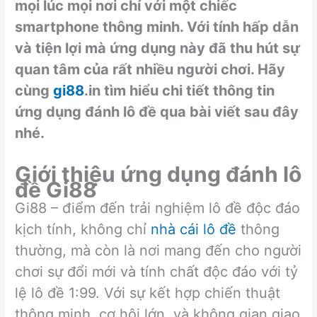
mọi lúc mọi nơi chỉ với một chiếc
smartphone thông minh. Với tính hấp dẫn
và tiện lợi mà ứng dụng này đã thu hút sự
quan tâm của rất nhiều người chơi. Hãy
cùng
gi88
.in tìm hiểu chi tiết thông tin
ứng dụng đánh lô đề qua bài viết sau đây
nhé.
Giới thiệu ứng dụng đánh lô
đề Gi88
Gi88 – điểm đến trải nghiệm lô đề độc đáo
kịch tính, không chỉ
nhà cái lô đề
thông
thường, mà còn là nơi mang đến cho người
chơi sự đổi mới và tính chất độc đáo với tỷ
lệ lô đề 1:99. Với sự kết hợp chiến thuật
thông minh, cơ hội lớn, và không gian giao