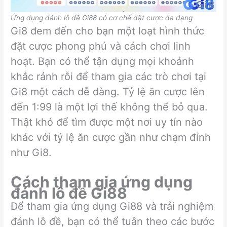
Ứng dụng đánh lô đề Gi88 có cơ chế đặt cược đa dạng
Gi8 đem đến cho bạn một loạt hình thức
đặt cược phong phú và cách chơi linh
hoạt. Bạn có thể tận dụng mọi khoảnh
khắc rảnh rỗi để tham gia các trò chơi tại
Gi8 một cách dễ dàng. Tỷ lệ ăn cược lên
đến 1:99 là một lợi thế không thể bỏ qua.
Thật khó để tìm được một nơi uy tín nào
khác với tỷ lệ ăn cược gần như chạm đỉnh
như Gi8.
Cách tham gia ứng dụng
đánh lô đề Gi88
Để tham gia ứng dụng Gi88 và trải nghiệm
đánh lô đề, bạn có thể tuân theo các bước