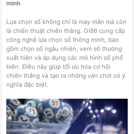
minh
Lựa chọn số không chỉ là may mắn mà còn
là chiến thuật chiến thắng. Gi88 cung cấp
công nghệ lựa chọn số thông minh, bao
gồm chọn số ngẫu nhiên, xem số thường
xuất hiện và áp dụng các mô hình số phổ
biến. Điều này giúp tối ưu hóa cơ hội
chiến thắng và tạo ra những ván chơi có ý
nghĩa đặc biệt.