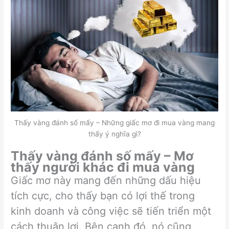
Thấy vàng đánh số mấy – Những giấc mơ đi mua vàng mang
thấy ý nghĩa gì?
Thấy vàng đánh số mấy – Mơ
thấy người khác đi mua vàng
Giấc mơ này mang đến những dấu hiệu
tích cực, cho thấy bạn có lợi thế trong
kinh doanh và công việc sẽ tiến triển một
cách thuận lợi. Bên cạnh đó, nó cũng