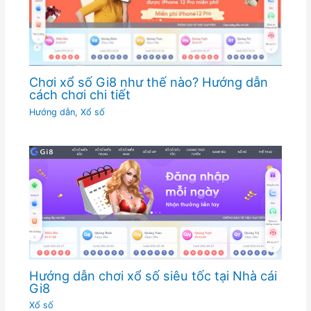
Chơi xổ số Gi8 như thế nào? Hướng dẫn
cách chơi chi tiết
Hướng dẫn
,
Xổ số
Hướng dẫn chơi xổ số siêu tốc tại Nhà cái
Gi8
Xổ số