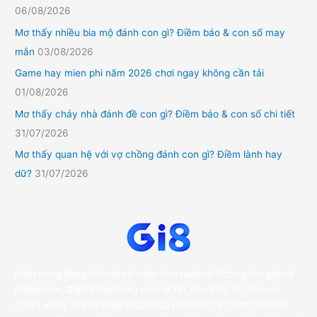
06/08/2026
Mơ thấy nhiều bia mộ đánh con gì? Điềm báo & con số may
mắn
03/08/2026
Game hay mien phi năm 2026 chơi ngay không cần tải
01/08/2026
Mơ thấy cháy nhà đánh đề con gì? Điềm báo & con số chi tiết
31/07/2026
Mơ thấy quan hệ với vợ chồng đánh con gì? Điềm lành hay
dữ?
31/07/2026
Nằm trong dòng nhà cái cá cược trực tuyến 4.0 có nguồn gốc từ
Philippines,
Gi8
đã tập trung vào Uy Tín, Bảo Mật, An Toàn và
Chất Lượng. Với sự chấp thuận của Hiệp Hội Cá Cược Thế Giới,