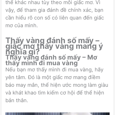
thể khác nhau tùy theo mỗi giấc mơ. Vì
vậy, để tham gia đánh đề chính xác, bạn
cần hiểu rõ con số có liên quan đến giấc
mơ của mình.
Thấy vàng đánh số mấy –
giấc mơ thấy vàng mang ý
nghĩa gì?
Thấy vàng đánh số mấy – Mơ
thấy mình đi mua vàng
Nếu bạn mơ thấy mình đi mua vàng, hãy
yên tâm. Đó là một giấc mơ mang điềm
báo may mắn, thể hiện ước mong làm giàu
và khát khao tìm kiếm cơ hội để thể hiện
bản thân.