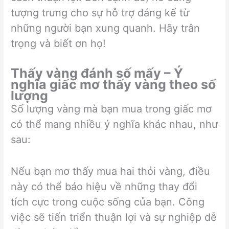
tượng trưng cho sự hỗ trợ đáng kể từ
những người bạn xung quanh. Hãy trân
trọng và biết ơn họ!
Thấy vàng đánh số mấy – Ý
nghĩa giấc mơ thấy vàng theo số
lượng
Số lượng vàng mà bạn mua trong giấc mơ
có thể mang nhiều ý nghĩa khác nhau, như
sau:
Nếu bạn mơ thấy mua hai thỏi vàng, điều
này có thể báo hiệu về những thay đổi
tích cực trong cuộc sống của bạn. Công
việc sẽ tiến triển thuận lợi và sự nghiệp dễ