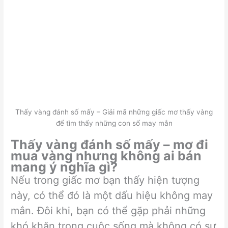
Thấy vàng đánh số mấy – Giải mã những giấc mơ thấy vàng
để tìm thấy những con số may mắn
Thấy vàng đánh số mấy – mơ đi
mua vàng nhưng không ai bán
mang ý nghĩa gì?
Nếu trong giấc mơ bạn thấy hiện tượng
này, có thể đó là một dấu hiệu không may
mắn. Đôi khi, bạn có thể gặp phải những
khó khăn trong cuộc sống mà không có sự