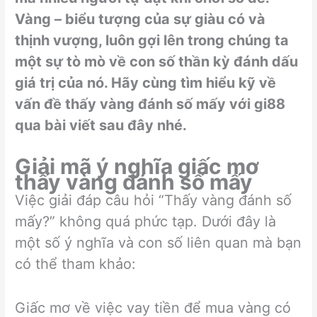
Vàng – biểu tượng của sự giàu có và
thịnh vượng, luôn gợi lên trong chúng ta
một sự tò mò về con số thần kỳ đánh dấu
giá trị của nó. Hãy cùng tìm hiểu kỹ về
vấn đề thấy vàng đánh số mấy với gi88
qua bài viết sau đây nhé.
Giải mã ý nghĩa giấc mơ
thấy vàng đánh số mấy
Việc giải đáp câu hỏi “Thấy vàng đánh số
mấy?” không quá phức tạp. Dưới đây là
một số ý nghĩa và con số liên quan mà bạn
có thể tham khảo:
Giấc mơ về việc vay tiền để mua vàng có