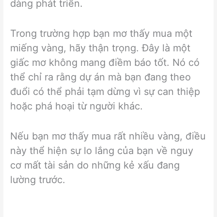
dàng phát triển.
Trong trường hợp bạn mơ thấy mua một
miếng vàng, hãy thận trọng. Đây là một
giấc mơ không mang điềm báo tốt. Nó có
thể chỉ ra rằng dự án mà bạn đang theo
đuổi có thể phải tạm dừng vì sự can thiệp
hoặc phá hoại từ người khác.
Nếu bạn mơ thấy mua rất nhiều vàng, điều
này thể hiện sự lo lắng của bạn về nguy
cơ mất tài sản do những kẻ xấu đang
lường trước.