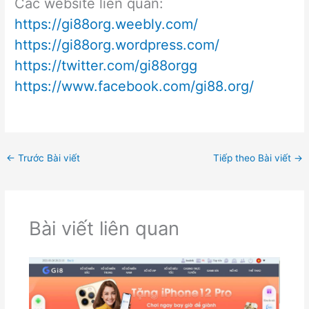
Các website liên quan:
https://gi88org.weebly.com/
https://gi88org.wordpress.com/
https://twitter.com/gi88orgg
https://www.facebook.com/gi88.org/
←
Trước Bài viết
Tiếp theo Bài viết
→
Bài viết liên quan