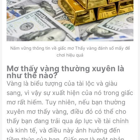
Nắm vững thông tin về giấc mơ Thấy vàng đánh số mấy để
chơi hiệu quả
Mơ thấy vàng thường xuyên là
như thế nào?
Vàng là biểu tượng của tài lộc và giàu
sang, vì vậy sự xuất hiện của nó trong giấc
mơ rất hiếm. Tuy nhiên, nếu bạn thường
xuyên mơ thấy vàng, điều đó có thể cho
thấy bạn đang trải qua áp lực về tài chính
và kinh tế, và điều này ảnh hưởng đến
tiềm thức của bạn. Giấc mơ là một phản