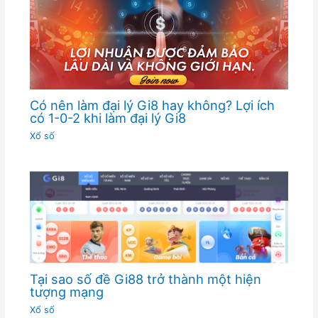
Có nên làm đại lý Gi8 hay không? Lợi ích
có 1-0-2 khi làm đại lý Gi8
Xổ số
Tại sao số đề Gi88 trở thành một hiện
tượng mạng
Xổ số