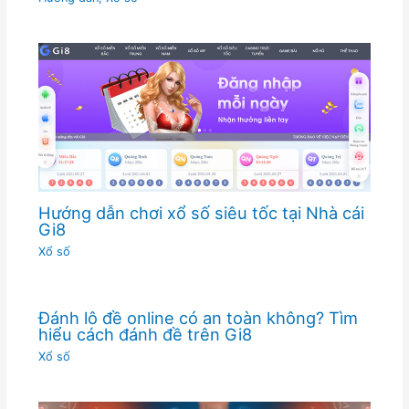
Hướng dẫn chơi xổ số siêu tốc tại Nhà cái
Gi8
Xổ số
Đánh lô đề online có an toàn không? Tìm
hiểu cách đánh đề trên Gi8
Xổ số