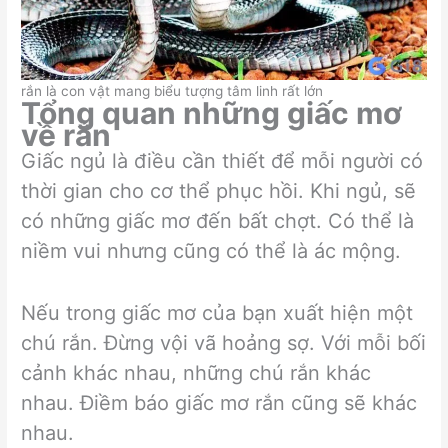
rắn là con vật mang biểu tượng tâm linh rất lớn
Tổng quan những giấc mơ
về rắn
Giấc ngủ là điều cần thiết để mỗi người có
thời gian cho cơ thể phục hồi. Khi ngủ, sẽ
có những giấc mơ đến bất chợt. Có thể là
niềm vui nhưng cũng có thể là ác mộng.
Nếu trong giấc mơ của bạn xuất hiện một
chú rắn. Đừng vội vã hoảng sợ. Với mỗi bối
cảnh khác nhau, những chú rắn khác
nhau. Điềm báo giấc mơ rắn cũng sẽ khác
nhau.