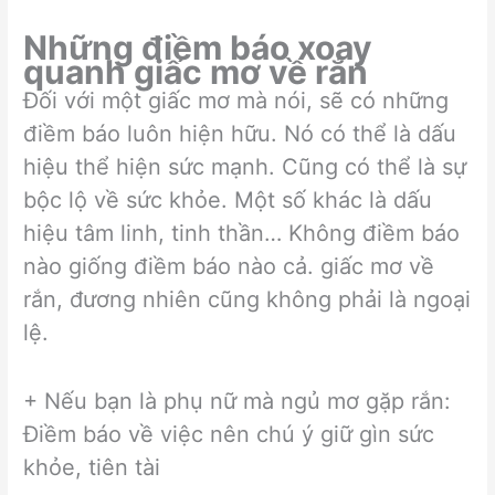
Những điềm báo xoay
quanh giấc mơ về rắn
Đối với một giấc mơ mà nói, sẽ có những
điềm báo luôn hiện hữu. Nó có thể là dấu
hiệu thể hiện sức mạnh. Cũng có thể là sự
bộc lộ về sức khỏe. Một số khác là dấu
hiệu tâm linh, tinh thần… Không điềm báo
nào giống điềm báo nào cả. giấc mơ về
rắn, đương nhiên cũng không phải là ngoại
lệ.
+ Nếu bạn là phụ nữ mà ngủ mơ gặp rắn:
Điềm báo về việc nên chú ý giữ gìn sức
khỏe, tiên tài