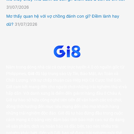
31/07/2026
Mơ thấy quan hệ với vợ chồng đánh con gì? Điềm lành hay
dữ?
31/07/2026
Nằm trong dòng nhà cái cá cược trực tuyến 4.0 có nguồn gốc từ
Philippines,
Gi8
đã tập trung vào Uy Tín, Bảo Mật, An Toàn và
Chất Lượng. Với sự chấp thuận của Hiệp Hội Cá Cược Thế Giới,
Gi8 cam kết mang đến cho người chơi những trải nghiệm thú vị và
hấp dẫn. Với danh xưng là điểm đến giải trí hàng đầu ở Châu Á,
Gi8 tự hào sở hữu công nghệ tiên tiến để vận hành các trò chơi,
đồng thời hướng đến mục tiêu mang đến cho mọi khách hàng
những trải nghiệm độc đáo. Gi8 đã tự hào đứng đầu trong cuộc
cách mạng 4.0 bằng việc đảm bảo tính bảo mật cao, sự đa dạng
về sản phẩm, dịch vụ hoàn hảo và đặc biệt, tạo nên nhiều trải
nghiệm khác biệt. Đến với Gi8, bạn sẽ được trải nghiệm một thế