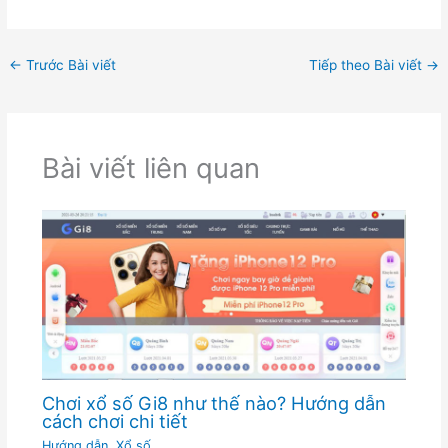
←
Trước Bài viết
Tiếp theo Bài viết
→
Bài viết liên quan
Chơi xổ số Gi8 như thế nào? Hướng dẫn
cách chơi chi tiết
Hướng dẫn
,
Xổ số