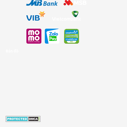
Bản đồ