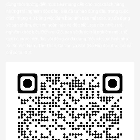
đồng thời hướng đến mục tiêu mang đến cho mọi khách hàng
những trải nghiệm độc đáo. Gi8 đã tự hào đứng đầu trong cuộc
cách mạng 4.0 bằng việc đảm bảo tính bảo mật cao, sự đa dạng
về sản phẩm, dịch vụ hoàn hảo và đặc biệt, tạo nên nhiều trải
nghiệm khác biệt. Đến với Gi8, bạn sẽ được trải nghiệm một thế
giới cá cược hiện đại, sôi động và đa dạng. Với các loại hình như
Xổ Số Việt Nam, Thể Thao, Casino và Slot (Nổ Hủ) độc đáo, tất cả
chỉ có tại Gi8.