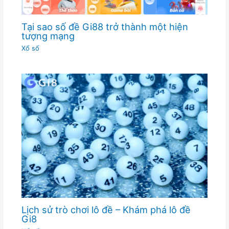
Tại sao số đề Gi88 trở thành một hiện
tượng mạng
Xổ số
Lịch sử trò chơi lô đề – Khám phá lô đề
Gi8