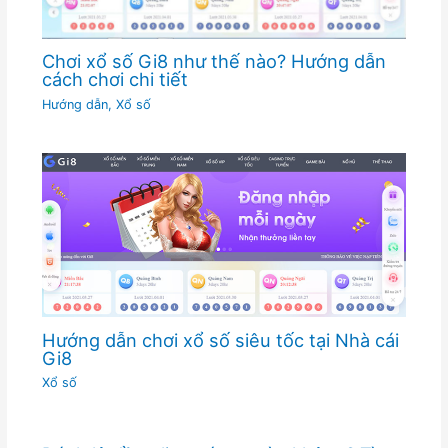
Chơi xổ số Gi8 như thế nào? Hướng dẫn
cách chơi chi tiết
Hướng dẫn
,
Xổ số
Hướng dẫn chơi xổ số siêu tốc tại Nhà cái
Gi8
Xổ số