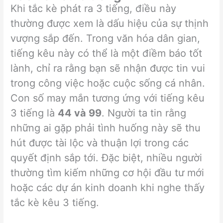
Khi tắc kè phát ra 3 tiếng, điều này
thường được xem là dấu hiệu của sự thịnh
vượng sắp đến. Trong văn hóa dân gian,
tiếng kêu này có thể là một điềm báo tốt
lành, chỉ ra rằng bạn sẽ nhận được tin vui
trong công việc hoặc cuộc sống cá nhân.
Con số may mắn tương ứng với tiếng kêu
3 tiếng là
44 và 99
. Người ta tin rằng
những ai gặp phải tình huống này sẽ thu
hút được tài lộc và thuận lợi trong các
quyết định sắp tới. Đặc biệt, nhiều người
thường tìm kiếm những cơ hội đầu tư mới
hoặc các dự án kinh doanh khi nghe thấy
tắc kè kêu 3 tiếng.