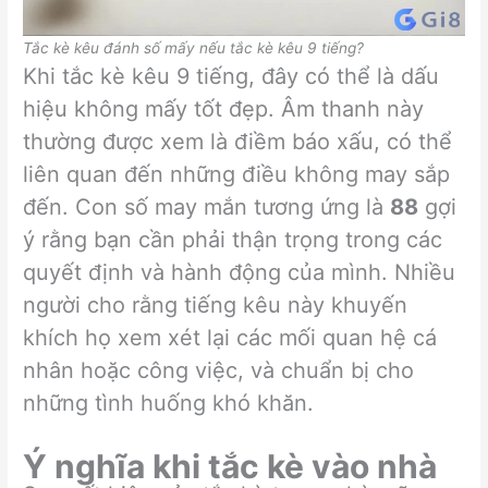
Tắc kè kêu đánh số mấy nếu tắc kè kêu 9 tiếng?
Khi tắc kè kêu 9 tiếng, đây có thể là dấu
hiệu không mấy tốt đẹp. Âm thanh này
thường được xem là điềm báo xấu, có thể
liên quan đến những điều không may sắp
đến. Con số may mắn tương ứng là
88
gợi
ý rằng bạn cần phải thận trọng trong các
quyết định và hành động của mình. Nhiều
người cho rằng tiếng kêu này khuyến
khích họ xem xét lại các mối quan hệ cá
nhân hoặc công việc, và chuẩn bị cho
những tình huống khó khăn.
Ý nghĩa khi tắc kè vào nhà