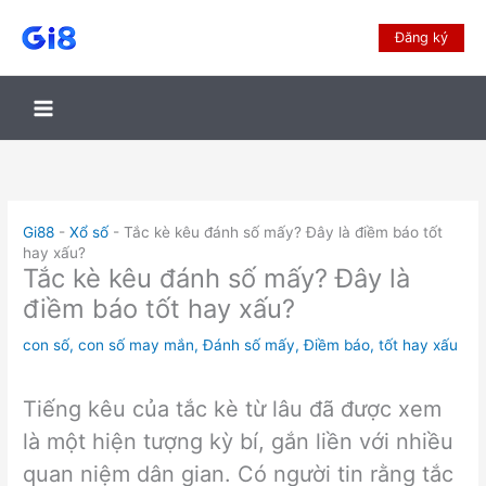
Đăng ký
Gi88
-
Xổ số
-
Tắc kè kêu đánh số mấy? Đây là điềm báo tốt
hay xấu?
Tắc kè kêu đánh số mấy? Đây là
điềm báo tốt hay xấu?
con số
,
con số may mắn
,
Đánh số mấy
,
Điềm báo
,
tốt hay xấu
Tiếng kêu của tắc kè từ lâu đã được xem
là một hiện tượng kỳ bí, gắn liền với nhiều
quan niệm dân gian. Có người tin rằng tắc