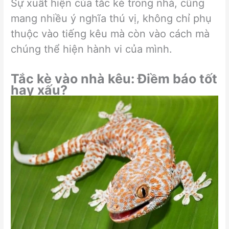
Sự xuất hiện của tắc kè trong nhà, cũng
mang nhiều ý nghĩa thú vị, không chỉ phụ
thuộc vào tiếng kêu mà còn vào cách mà
chúng thể hiện hành vi của mình.
Tắc kè vào nhà kêu: Điềm báo tốt
hay xấu?