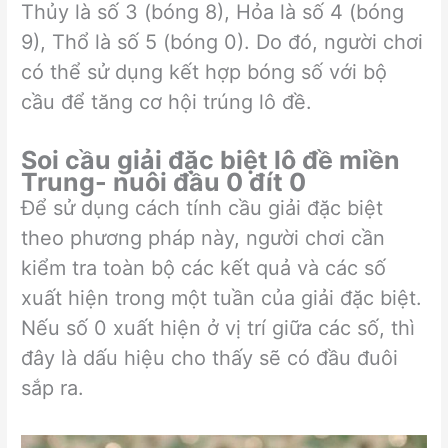
Thủy là số 3 (bóng 8), Hỏa là số 4 (bóng
9), Thổ là số 5 (bóng 0). Do đó, người chơi
có thể sử dụng kết hợp bóng số với bộ
cầu để tăng cơ hội trúng lô đề.
Soi cầu giải đặc biệt lô đề miền
Trung-
nuôi đầu 0 đít 0
Để sử dụng cách tính cầu giải đặc biệt
theo phương pháp này, người chơi cần
kiểm tra toàn bộ các kết quả và các số
xuất hiện trong một tuần của giải đặc biệt.
Nếu số 0 xuất hiện ở vị trí giữa các số, thì
đây là dấu hiệu cho thấy sẽ có đầu đuôi
sắp ra.