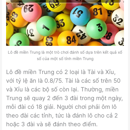
Lô đề miền Trung là một trò chơi đánh số dựa trên kết quả xổ
số của một số tỉnh miền Trung
Lô đề miền Trung có 2 loại là Tài và Xỉu,
với tỷ lệ ăn là 0.8/75. Tài là các số trên 50
và Xỉu là các bộ số còn lại. Thường, miền
Trung sẽ quay 2 đến 3 đài trong một ngày,
mỗi đài có 18 giải. Người chơi phải ôm lô
theo đài các tỉnh, tức là đánh lô cho cả 2
hoặc 3 đài và sẽ đánh theo điểm.