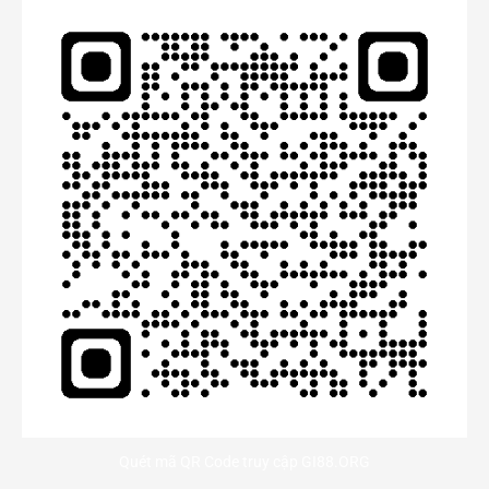
Quét mã QR Code truy cập GI88.ORG