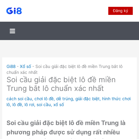
Đăng ký
Gi88
-
Xổ số
-
Soi cầu giải đặc biệt lô đề miền Trung bắt lô
chuẩn xác nhất
Soi cầu giải đặc biệt lô đề miền
Trung bắt lô chuẩn xác nhất
cách soi cầu
,
chơi lô đề
,
dễ trúng
,
giải đặc biệt
,
hình thức chơi
lô
,
lô đề
,
lô rơi
,
soi cầu
,
xổ số
Soi cầu giải đặc biệt lô đề miền Trung là
phương pháp được sử dụng rất nhiều