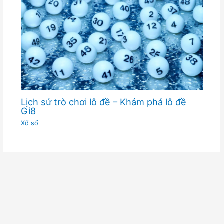
Lịch sử trò chơi lô đề – Khám phá lô đề
Gi8
Xổ số