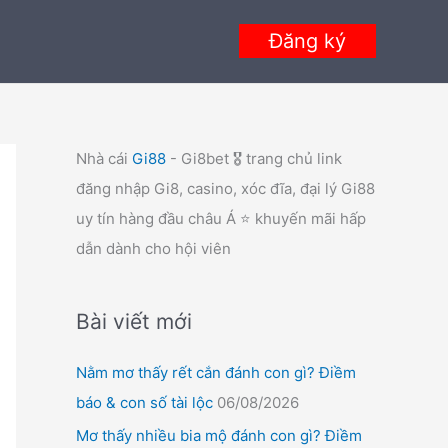
Đăng ký
Nhà cái
Gi88
- Gi8bet 🎖️ trang chủ link
đăng nhập Gi8, casino, xóc đĩa, đại lý Gi88
uy tín hàng đầu châu Á ⭐ khuyến mãi hấp
dẫn dành cho hội viên
Bài viết mới
Nằm mơ thấy rết cắn đánh con gì? Điềm
báo & con số tài lộc
06/08/2026
Mơ thấy nhiều bia mộ đánh con gì? Điềm