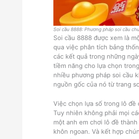
Soi cầu 8888: Phương pháp soi cầu chu
Soi cầu 8888 được xem là m
qua việc phân tích bảng thố
các kết quả trong những ngà
tiềm năng cho lựa chọn tron
nhiều phương pháp soi cầu k
nguồn gốc của nó từ trang so
Việc chọn lựa số trong lô đề
Tuy nhiên không phải mọi các
một anh em chơi lô đề thành 
khôn ngoan. Và kết hợp chúng