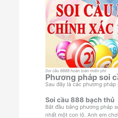
Soi cầu 8888 hoàn toàn miễn phí
Phương pháp soi c
Sau đây là các phương pháp p
Soi cầu 888 bạch thủ
Bắt đầu bằng phương pháp s
nhất một con lô. Anh em chơi