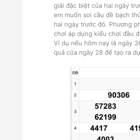
giải đặc biệt của hai ngày t
em muốn soi cầu đề bạch thủ 
hai ngày trước đó. Phương p
chơi áp dụng kiểu chơi đầu đ
Ví dụ nếu hôm nay là ngày 3
quả của ngày 28 để tạo ra dự