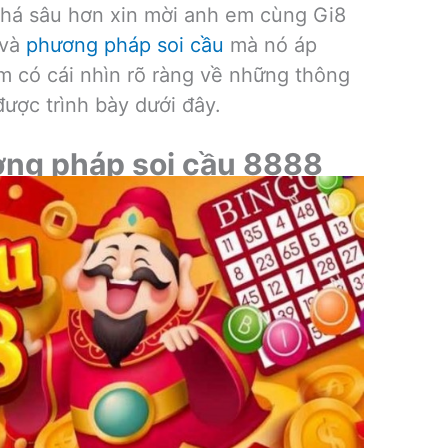
há sâu hơn xin mời anh em cùng Gi8
 và
phương pháp soi cầu
mà nó áp
m có cái nhìn rõ ràng về những thông
được trình bày dưới đây.
ng pháp soi cầu 8888