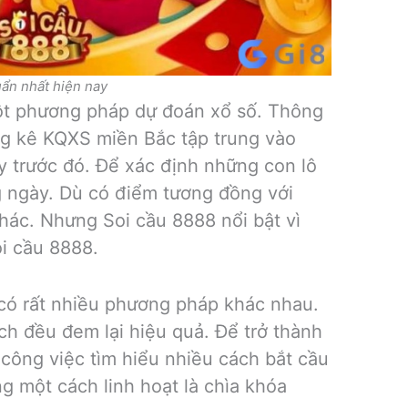
ẩn nhất hiện nay
ột phương pháp dự đoán xổ số. Thông
ng kê KQXS miền Bắc tập trung vào
y trước đó. Để xác định những con lô
g ngày. Dù có điểm tương đồng với
hác. Nhưng Soi cầu 8888 nổi bật vì
i cầu 8888.
 có rất nhiều phương pháp khác nhau.
h đều đem lại hiệu quả. Để trở thành
công việc tìm hiểu nhiều cách bắt cầu
 một cách linh hoạt là chìa khóa