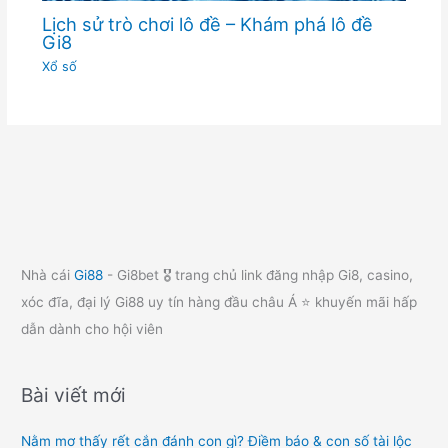
Lịch sử trò chơi lô đề – Khám phá lô đề
Gi8
Xổ số
Nhà cái
Gi88
- Gi8bet 🎖️ trang chủ link đăng nhập Gi8, casino,
xóc đĩa, đại lý Gi88 uy tín hàng đầu châu Á ⭐ khuyến mãi hấp
dẫn dành cho hội viên
Bài viết mới
Nằm mơ thấy rết cắn đánh con gì? Điềm báo & con số tài lộc