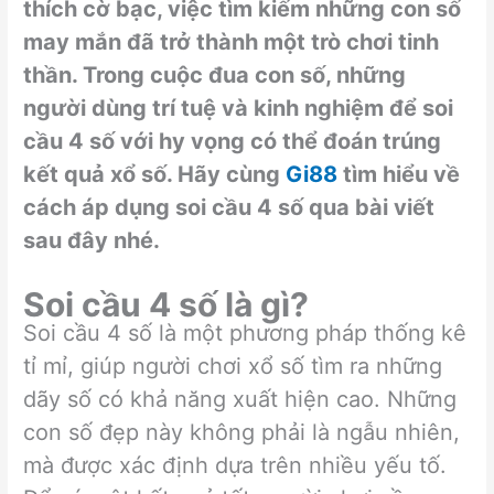
thích cờ bạc, việc tìm kiếm những con số
may mắn đã trở thành một trò chơi tinh
thần. Trong cuộc đua con số, những
người dùng trí tuệ và kinh nghiệm để soi
cầu 4 số với hy vọng có thể đoán trúng
kết quả xổ số. Hãy cùng
Gi88
tìm hiểu về
cách áp dụng soi cầu 4 số qua bài viết
sau đây nhé.
Soi cầu 4 số là gì?
Soi cầu 4 số là một phương pháp thống kê
tỉ mỉ, giúp người chơi xổ số tìm ra những
dãy số có khả năng xuất hiện cao. Những
con số đẹp này không phải là ngẫu nhiên,
mà được xác định dựa trên nhiều yếu tố.