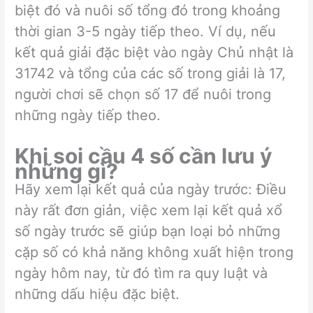
biệt đó và nuôi số tổng đó trong khoảng
thời gian 3-5 ngày tiếp theo. Ví dụ, nếu
kết quả giải đặc biệt vào ngày Chủ nhật là
31742 và tổng của các số trong giải là 17,
người chơi sẽ chọn số 17 để nuôi trong
những ngày tiếp theo.
Khi soi cầu 4 số cần lưu ý
những gì?
Hãy xem lại kết quả của ngày trước: Điều
này rất đơn giản, việc xem lại kết quả xổ
số ngày trước sẽ giúp bạn loại bỏ những
cặp số có khả năng không xuất hiện trong
ngày hôm nay, từ đó tìm ra quy luật và
những dấu hiệu đặc biệt.