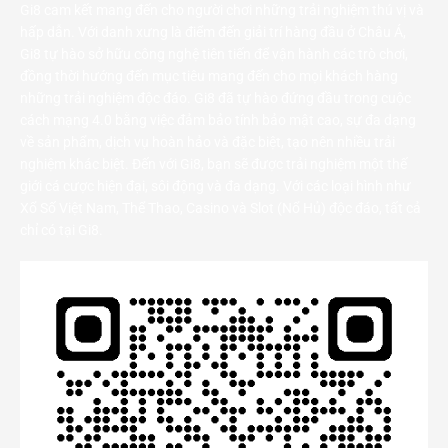
Gi8 cam kết mang đến cho người chơi những trải nghiệm thú vị và
hấp dẫn. Với danh xưng là điểm đến giải trí hàng đầu ở Châu Á,
Gi8 tự hào sở hữu công nghệ tiên tiến để vận hành các trò chơi,
đồng thời hướng đến mục tiêu mang đến cho mọi khách hàng
những trải nghiệm độc đáo. Gi8 đã tự hào đứng đầu trong cuộc
cách mạng 4.0 bằng việc đảm bảo tính bảo mật cao, sự đa dạng
về sản phẩm, dịch vụ hoàn hảo và đặc biệt, tạo nên nhiều trải
nghiệm khác biệt. Đến với Gi8, bạn sẽ được trải nghiệm một thế
giới cá cược hiện đại, sôi động và đa dạng. Với các loại hình như
Xổ Số Việt Nam, Thể Thao, Casino và Slot (Nổ Hủ) độc đáo, tất cả
chỉ có tại Gi8.