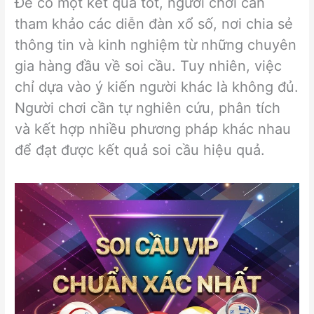
Để có một kết quả tốt, người chơi cần
tham khảo các diễn đàn xổ số, nơi chia sẻ
thông tin và kinh nghiệm từ những chuyên
gia hàng đầu về soi cầu. Tuy nhiên, việc
chỉ dựa vào ý kiến người khác là không đủ.
Người chơi cần tự nghiên cứu, phân tích
và kết hợp nhiều phương pháp khác nhau
để đạt được kết quả soi cầu hiệu quả.