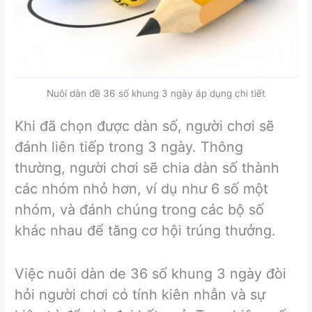
Nuôi dàn đề 36 số khung 3 ngày áp dụng chi tiết
Khi đã chọn được dàn số, người chơi sẽ
đánh liên tiếp trong 3 ngày. Thông
thường, người chơi sẽ chia dàn số thành
các nhóm nhỏ hơn, ví dụ như 6 số một
nhóm, và đánh chúng trong các bộ số
khác nhau để tăng cơ hội trúng thưởng.
Việc nuôi dàn de 36 số khung 3 ngày đòi
hỏi người chơi có tính kiên nhẫn và sự