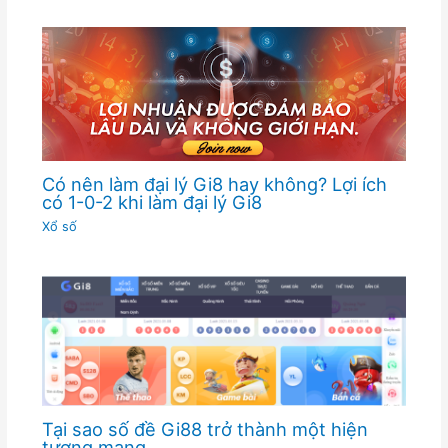
Có nên làm đại lý Gi8 hay không? Lợi ích
có 1-0-2 khi làm đại lý Gi8
Xổ số
Tại sao số đề Gi88 trở thành một hiện
tượng mạng