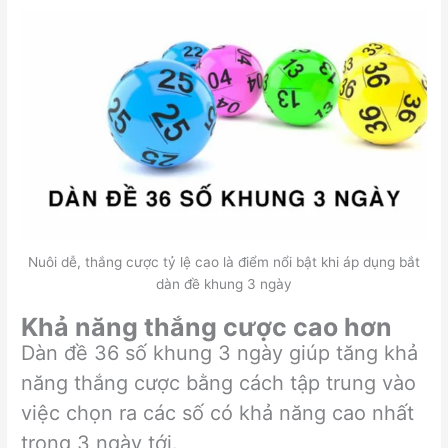
Nuôi dễ, thắng cược tỷ lệ cao là điểm nổi bật khi áp dụng bắt
dàn đề khung 3 ngày
Khả năng thắng cược cao hơn
Dàn đề 36 số khung 3 ngày giúp tăng khả
năng thắng cược bằng cách tập trung vào
việc chọn ra các số có khả năng cao nhất
trong 3 ngày tới.