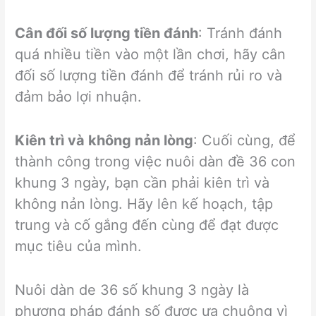
Cân đối số lượng tiền đánh
: Tránh đánh
quá nhiều tiền vào một lần chơi, hãy cân
đối số lượng tiền đánh để tránh rủi ro và
đảm bảo lợi nhuận.
Kiên trì và không nản lòng
: Cuối cùng, để
thành công trong việc nuôi dàn đề 36 con
khung 3 ngày, bạn cần phải kiên trì và
không nản lòng. Hãy lên kế hoạch, tập
trung và cố gắng đến cùng để đạt được
mục tiêu của mình.
Nuôi dàn de 36 số khung 3 ngày là
phương pháp đánh số được ưa chuộng vì