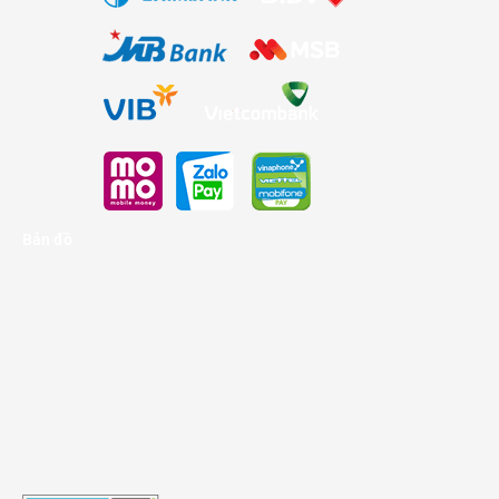
Bản đồ