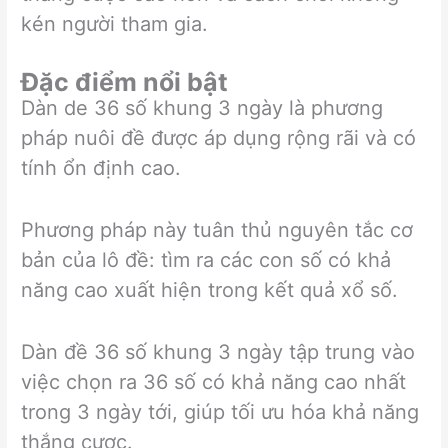
kén người tham gia.
Đặc điểm nổi bật
Dàn de 36 số khung 3 ngày là phương
pháp nuôi đề được áp dụng rộng rãi và có
tính ổn định cao.
Phương pháp này tuân thủ nguyên tắc cơ
bản của lô đề: tìm ra các con số có khả
năng cao xuất hiện trong kết quả xổ số.
Dàn đề 36 số khung 3 ngày tập trung vào
việc chọn ra 36 số có khả năng cao nhất
trong 3 ngày tới, giúp tối ưu hóa khả năng
thắng cược.