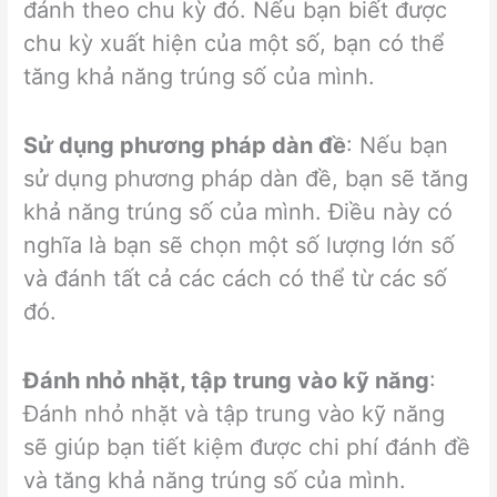
đánh theo chu kỳ đó. Nếu bạn biết được
chu kỳ xuất hiện của một số, bạn có thể
tăng khả năng trúng số của mình.
Sử dụng phương pháp dàn đề
: Nếu bạn
sử dụng phương pháp dàn đề, bạn sẽ tăng
khả năng trúng số của mình. Điều này có
nghĩa là bạn sẽ chọn một số lượng lớn số
và đánh tất cả các cách có thể từ các số
đó.
Đánh nhỏ nhặt, tập trung vào kỹ năng
:
Đánh nhỏ nhặt và tập trung vào kỹ năng
sẽ giúp bạn tiết kiệm được chi phí đánh đề
và tăng khả năng trúng số của mình.