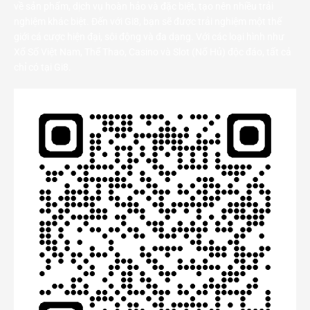
về sản phẩm, dịch vụ hoàn hảo và đặc biệt, tạo nên nhiều trải
nghiệm khác biệt. Đến với Gi8, bạn sẽ được trải nghiệm một thế
giới cá cược hiện đại, sôi động và đa dạng. Với các loại hình như
Xổ Số Việt Nam, Thể Thao, Casino và Slot (Nổ Hủ) độc đáo, tất cả
chỉ có tại Gi8.