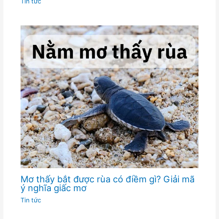
Tin tức
Mơ thấy bắt được rùa có điềm gì? Giải mã
ý nghĩa giấc mơ
Tin tức