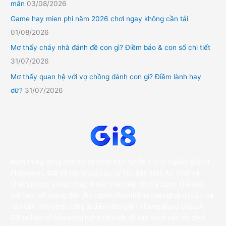
mắn
03/08/2026
Game hay mien phi năm 2026 chơi ngay không cần tải
01/08/2026
Mơ thấy cháy nhà đánh đề con gì? Điềm báo & con số chi tiết
31/07/2026
Mơ thấy quan hệ với vợ chồng đánh con gì? Điềm lành hay
dữ?
31/07/2026
Nằm trong dòng nhà cái cá cược trực tuyến 4.0 có nguồn gốc từ
Philippines,
Gi8
đã tập trung vào Uy Tín, Bảo Mật, An Toàn và
Chất Lượng. Với sự chấp thuận của Hiệp Hội Cá Cược Thế Giới,
Gi8 cam kết mang đến cho người chơi những trải nghiệm thú vị và
hấp dẫn. Với danh xưng là điểm đến giải trí hàng đầu ở Châu Á,
Gi8 tự hào sở hữu công nghệ tiên tiến để vận hành các trò chơi,