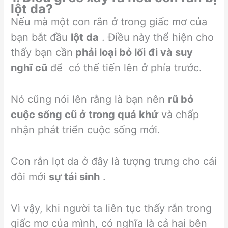
lột da?
Nếu mà một con rắn ở trong giấc mơ của
bạn bắt đầu
lột da
. Điều này thể hiện cho
thấy bạn cần
phải loại bỏ lối đi và suy
nghĩ cũ
để có thể tiến lên ở phía trước.
Nó cũng nói lên rằng là bạn nên
rũ bỏ
cuộc sống cũ ở trong quá khứ
và chấp
nhận phát triển cuộc sống mới.
Con rắn lọt da ở đây là tượng trưng cho cái
đôi mới
sự tái sinh
.
Vì vậy, khi người ta liên tục thấy rắn trong
giấc mơ của mình, có nghĩa là cả hai bên