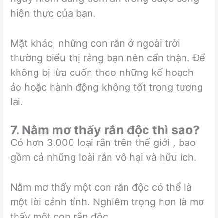
hiện thực của bạn.
Mặt khác, những con rắn ở ngoài trời
thường biểu thị rằng bạn nên cẩn thận. Để
không bị lừa cuốn theo những kế hoạch
ảo hoặc hành động không tốt trong tương
lai.
7. Nằm mơ thấy rắn độc thì sao?
Có hơn 3.000 loại rắn trên thế giới , bao
gồm cả những loài rắn vô hại và hữu ích.
Nằm mơ thấy một con rắn độc có thể là
một lời cảnh tỉnh. Nghiêm trọng hơn là mơ
thấy một con rắn độc.