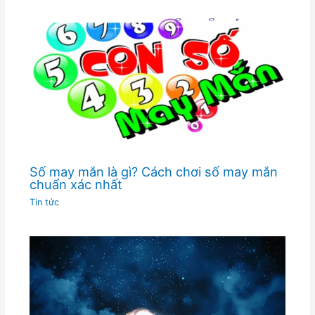
Số may mắn là gì? Cách chơi số may mắn
chuẩn xác nhất
Tin tức