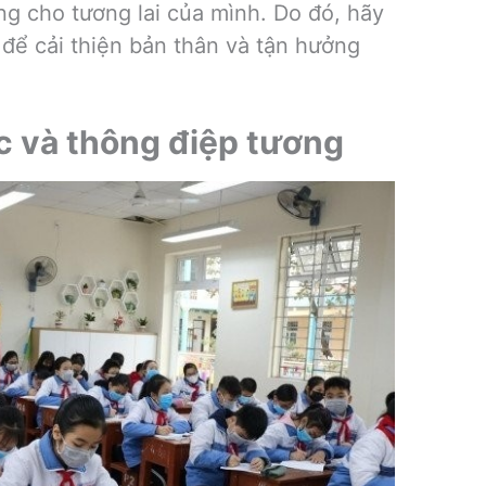
ng cho tương lai của mình. Do đó, hãy
để cải thiện bản thân và tận hưởng
c và thông điệp tương