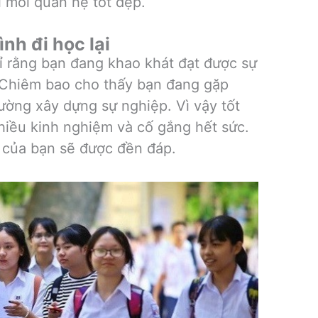
rì mối quan hệ tốt đẹp.
nh đi học lại
ỉ rằng bạn đang khao khát đạt được sự
 Chiêm bao cho thấy bạn đang gặp
ường xây dựng sự nghiệp. Vì vậy tốt
hiều kinh nghiệm và cố gắng hết sức.
 của bạn sẽ được đền đáp.