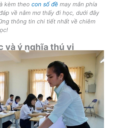
và kèm theo
con số đề
may mắn phía
 đáp về nằm mơ thấy đi học, dưới đây
ng thông tin chi tiết nhất về chiêm
đọc!
 và ý nghĩa thú vị