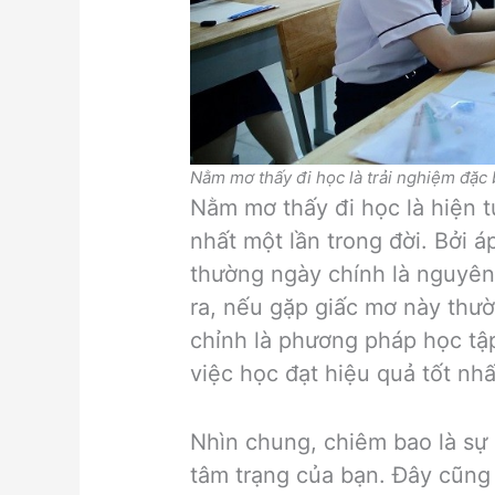
Nằm mơ thấy đi học là trải nghiệm đặc 
Nằm mơ thấy đi học là hiện t
nhất một lần trong đời. Bởi 
thường ngày chính là nguyê
ra, nếu gặp giấc mơ này thư
chỉnh là phương pháp học tậ
việc học đạt hiệu quả tốt nhấ
Nhìn chung, chiêm bao là sự
tâm trạng của bạn. Đây cũng