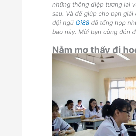
những thông điệp tương lai 
sau. Và để giúp cho bạn giải
đội ngũ
Gi88
đã tổng hợp nhữ
bao này. Mời bạn cùng đón 
Nằm mơ thấy đi học