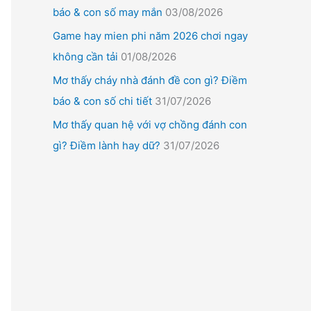
báo & con số may mắn
03/08/2026
Game hay mien phi năm 2026 chơi ngay
không cần tải
01/08/2026
Mơ thấy cháy nhà đánh đề con gì? Điềm
báo & con số chi tiết
31/07/2026
Mơ thấy quan hệ với vợ chồng đánh con
gì? Điềm lành hay dữ?
31/07/2026