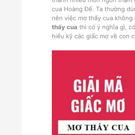
cua Hoàng Đế. Ta thường dùn
nên việc mơ thấy cua không q
thấy cua
thì có ý nghĩa gì, 
hiểu kỹ các giấc mơ về con c