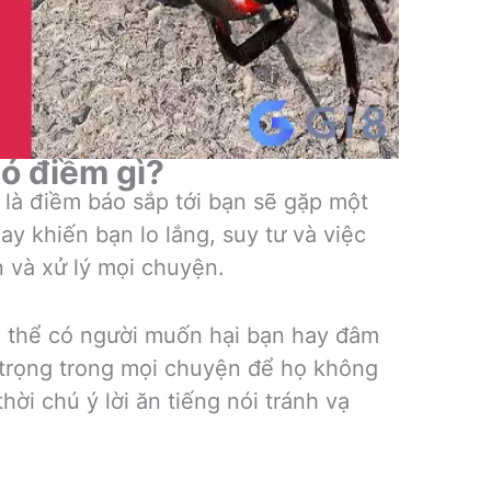
ó điềm gì?
 là điềm báo sắp tới bạn sẽ gặp một
ay khiến bạn lo lắng, suy tư và việc
n và xử lý mọi chuyện.
thể có người muốn hại bạn hay đâm
 trọng trong mọi chuyện để họ không
hời chú ý lời ăn tiếng nói tránh vạ