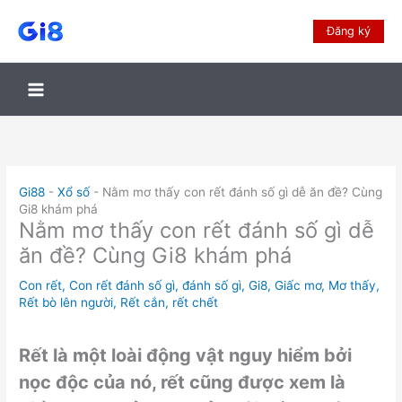
Đăng ký
Gi88
-
Xổ số
-
Nằm mơ thấy con rết đánh số gì dễ ăn đề? Cùng
Gi8 khám phá
Nằm mơ thấy con rết đánh số gì dễ
ăn đề? Cùng Gi8 khám phá
Con rết
,
Con rết đánh số gì
,
đánh số gì
,
Gi8
,
Giấc mơ
,
Mơ thấy
,
Rết bò lên người
,
Rết cắn
,
rết chết
Rết là một loài động vật nguy hiểm bởi
nọc độc của nó, rết cũng được xem là