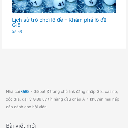
Lịch sử trò chơi lô đề – Khám phá lô đề
Gi8
Xổ số
Nhà cái
Gi88
- Gi8bet 🎖️ trang chủ link đăng nhập Gi8, casino,
xóc đĩa, đại lý Gi88 uy tín hàng đầu châu Á ⭐ khuyến mãi hấp
dẫn dành cho hội viên
Bài viết mới