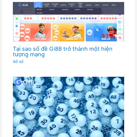
Tại sao số đề Gi88 trở thành một hiện
tượng mạng
Xổ số