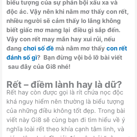
biểu tượng của sự phản bội xấu xa và
độc ác. Vậy nên khi nằm mơ thấy con rết,
nhiều người sẽ cảm thấy lo lắng không
biết giấc mơ mang lại điều gì sắp đến.
Vậy con rết may mắn hay xui rủi, nếu
đang
chơi số đề
mà nằm mơ thấy
con rết
đánh số gì
? Bạn đừng vội bỏ lỡ bài viết
sau đây của Gi8 nhé!
Rết – điềm lành hay là dữ?
Rết hay còn được gọi là rít chứa nọc độc
khá nguy hiểm nên thường là biểu tượng
của những điều không tốt đẹp. Trong bài
viết này Gi8 sẽ cùng bạn đi tìm hiểu về ý
nghĩa loài rết theo khía cạnh tâm linh, và