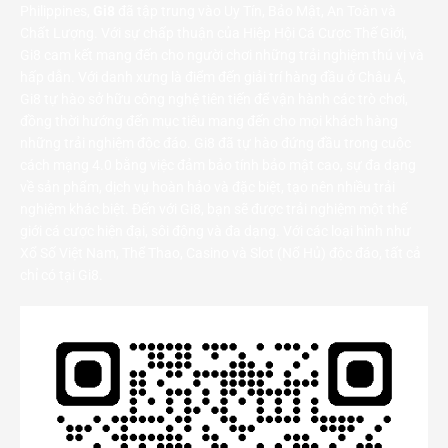
Philippines,
Gi8
đã tập trung vào Uy Tín, Bảo Mật, An Toàn và
Chất Lượng. Với sự chấp thuận của Hiệp Hội Cá Cược Thế Giới,
Gi8 cam kết mang đến cho người chơi những trải nghiệm thú vị và
hấp dẫn. Với danh xưng là điểm đến giải trí hàng đầu ở Châu Á,
Gi8 tự hào sở hữu công nghệ tiên tiến để vận hành các trò chơi,
đồng thời hướng đến mục tiêu mang đến cho mọi khách hàng
những trải nghiệm độc đáo. Gi8 đã tự hào đứng đầu trong cuộc
cách mạng 4.0 bằng việc đảm bảo tính bảo mật cao, sự đa dạng
về sản phẩm, dịch vụ hoàn hảo và đặc biệt, tạo nên nhiều trải
nghiệm khác biệt. Đến với Gi8, bạn sẽ được trải nghiệm một thế
giới cá cược hiện đại, sôi động và đa dạng. Với các loại hình như
Xổ Số Việt Nam, Thể Thao, Casino và Slot (Nổ Hủ) độc đáo, tất cả
chỉ có tại Gi8.