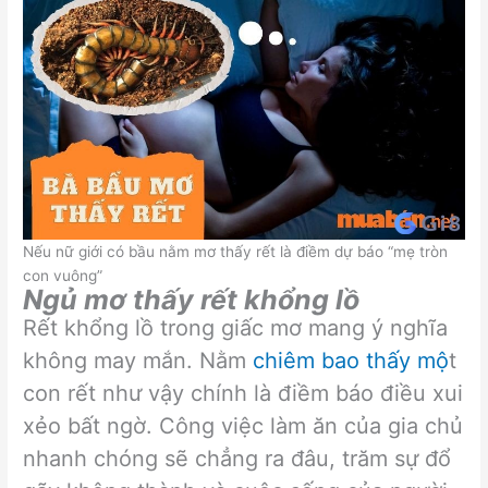
Nếu nữ giới có bầu nằm mơ thấy rết là điềm dự báo “mẹ tròn
con vuông”
Ngủ mơ thấy rết khổng lồ
Rết khổng lồ trong giấc mơ mang ý nghĩa
không may mắn. Nằm
chiêm bao thấy mộ
t
con rết như vậy chính là điềm báo điều xui
xẻo bất ngờ. Công việc làm ăn của gia chủ
nhanh chóng sẽ chẳng ra đâu, trăm sự đổ