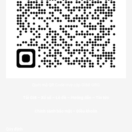
Quét mã QR Code truy cập GI88.ORG
Tải Gi8
–
Xổ số
–
Lô đề
–
Hướng dẫn
–
Tin tức
Chính sánh bảo mật – Điều khoản
Quy định