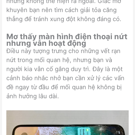
nhưng không thể hiện ra ngoài. Giấc mơ
khuyên bạn nên tìm cách giải tỏa căng
thẳng để tránh xung đột không đáng có.
Mơ thấy màn hình điện thoại nứt
nhưng vẫn hoạt động
Điều này tượng trưng cho những vết rạn
nứt trong mối quan hệ, nhưng bạn và
người kia vẫn cố gắng duy trì. Đây là một
cảnh báo nhắc nhở bạn cần xử lý các vấn
đề ngay từ đầu để mối quan hệ không bị
ảnh hưởng lâu dài.