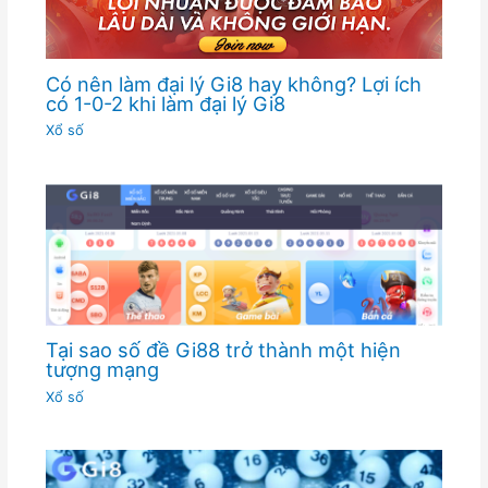
Có nên làm đại lý Gi8 hay không? Lợi ích
có 1-0-2 khi làm đại lý Gi8
Xổ số
Tại sao số đề Gi88 trở thành một hiện
tượng mạng
Xổ số