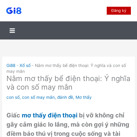
Đăng ký
Gi88
-
Xổ số
-
Nằm mơ thấy bể điện thoại: Ý nghĩa và con số
may mắn
Nằm mơ thấy bể điện thoại: Ý nghĩa
và con số may mắn
con số
,
con số may mắn
,
đánh đề
,
Mơ thấy
Giấc
mơ thấy điện thoại
bị vỡ không chỉ
gây cảm giác lo lắng, mà còn gợi ý những
điềm báo thú vị trong cuộc sống và tài