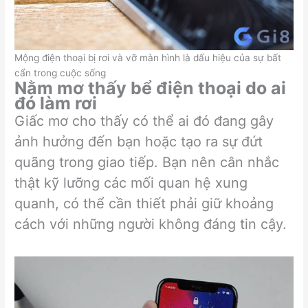
Mộng điện thoại bị rơi và vỡ màn hình là dấu hiệu của sự bất
cẩn trong cuộc sống
Nằm mơ thấy bể điện thoại do ai
đó làm rơi
Giấc mơ cho thấy có thể ai đó đang gây
ảnh hưởng đến bạn hoặc tạo ra sự đứt
quãng trong giao tiếp. Bạn nên cân nhắc
thật kỹ lưỡng các mối quan hệ xung
quanh, có thể cần thiết phải giữ khoảng
cách với những người không đáng tin cậy.