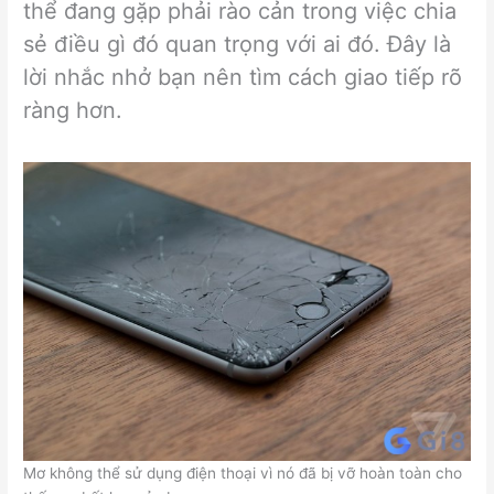
thể đang gặp phải rào cản trong việc chia
sẻ điều gì đó quan trọng với ai đó. Đây là
lời nhắc nhở bạn nên tìm cách giao tiếp rõ
ràng hơn.
Mơ không thể sử dụng điện thoại vì nó đã bị vỡ hoàn toàn cho