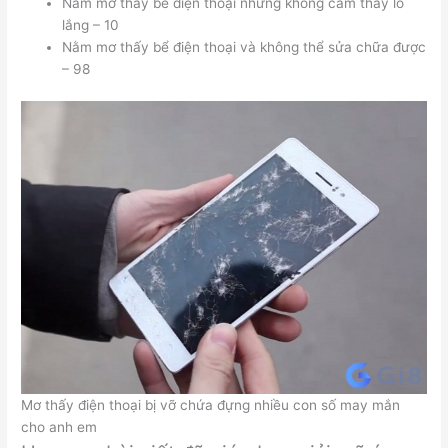
Nằm mơ thấy bể điện thoại nhưng không cảm thấy lo
lắng – 10
Nằm mơ thấy bể điện thoại và không thể sửa chữa được
– 98
Mơ thấy điện thoại bị vỡ chứa đựng nhiều con số may mắn
cho anh em