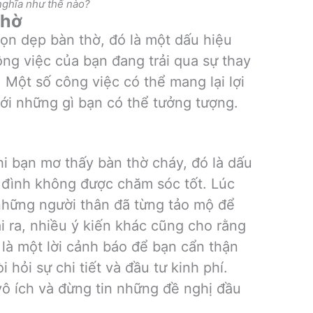
nghĩa như thế nào?
thờ
ọn dẹp bàn thờ, đó là một dấu hiệu
công việc của bạn đang trải qua sự thay
 Một số công việc có thể mang lại lợi
ới những gì bạn có thể tưởng tượng.
i bạn mơ thấy bàn thờ cháy, đó là dấu
 đình không được chăm sóc tốt. Lúc
 những người thân đã từng tảo mộ để
 ra, nhiều ý kiến ​​khác cũng cho rằng
 là một lời cảnh báo để bạn cẩn thận
 hỏi sự chi tiết và đầu tư kinh phí.
vô ích và đừng tin những đề nghị đầu