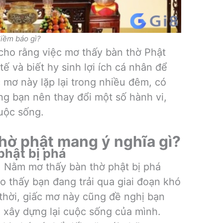
iềm báo gì?
 cho rằng việc mơ thấy bàn thờ Phật
tế và biết hy sinh lợi ích cá nhân để
 mơ này lặp lại trong nhiều đêm, có
ằng bạn nên thay đổi một số hành vi,
uộc sống.
hờ phật mang ý nghĩa gì?
phật bị phá
: Nằm mơ thấy bàn thờ phật bị phá
o thấy bạn đang trải qua giai đoạn khó
thời, giấc mơ này cũng đề nghị bạn
và xây dựng lại cuộc sống của mình.