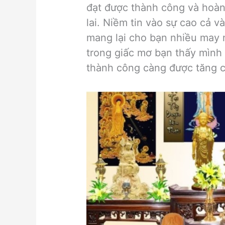
đạt được thành công và hoàn
lai. Niềm tin vào sự cao cả 
mang lại cho bạn nhiều may 
trong giấc mơ bạn thấy mình q
thành công càng được tăng c