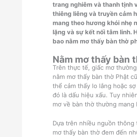
trang nghiêm và thanh tịnh 
thiêng liêng và truyền cảm h
mang theo hương khói nhẹ n
lặng và sự kết nối tâm linh.
bao nằm mơ thấy bàn thờ phậ
Nằm mơ thấy bàn th
Trên thực tế, giấc mơ thường
nằm mơ thấy bàn thờ Phật cũ
thể cảm thấy lo lắng hoặc sợ 
đó là dấu hiệu xấu. Tuy nhiê
mơ về bàn thờ thường mang l
Dựa trên nhiều nguồn thông 
mơ thấy bàn thờ đem đến nhữ