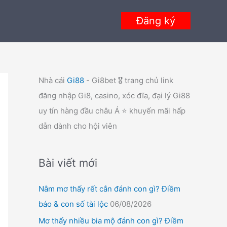
Đăng ký
Nhà cái
Gi88
- Gi8bet 🎖️ trang chủ link
đăng nhập Gi8, casino, xóc đĩa, đại lý Gi88
uy tín hàng đầu châu Á ⭐ khuyến mãi hấp
dẫn dành cho hội viên
Bài viết mới
Nằm mơ thấy rết cắn đánh con gì? Điềm
báo & con số tài lộc
06/08/2026
Mơ thấy nhiều bia mộ đánh con gì? Điềm