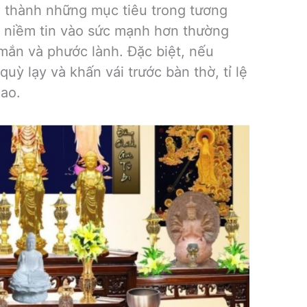
 thành những mục tiêu trong tương
và niềm tin vào sức mạnh hơn thường
mắn và phước lành. Đặc biệt, nếu
uỳ lạy và khấn vái trước bàn thờ, tỉ lệ
ao.