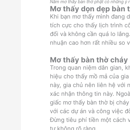
Nằm mơ thấy bàn thờ phật có những ý 
Mơ thấy dọn dẹp bàn 
Khi bạn mơ thấy mình đang d
tích cực cho thấy lịch trình 
đổi và không cần quá lo lắng.
nhuận cao hơn rất nhiều so v
Mơ thấy bàn thờ cháy
Trong quan niệm dân gian, kh
hiệu cho thấy mồ mả của gia
này, gia chủ nên liên hệ với
xác nhận thông tin này. Ngoài
giấc mơ thấy bàn thờ bị cháy
với các dự án và công việc đòi
Đừng tiêu phí tiền một cách 
tư không rõ ràng.