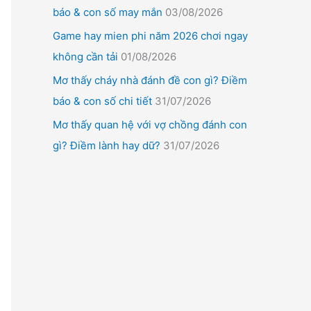
báo & con số may mắn
03/08/2026
Game hay mien phi năm 2026 chơi ngay
không cần tải
01/08/2026
Mơ thấy cháy nhà đánh đề con gì? Điềm
báo & con số chi tiết
31/07/2026
Mơ thấy quan hệ với vợ chồng đánh con
gì? Điềm lành hay dữ?
31/07/2026