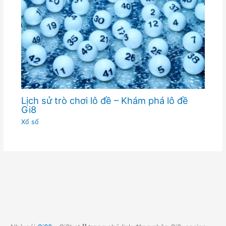
Lịch sử trò chơi lô đề – Khám phá lô đề
Gi8
Xổ số