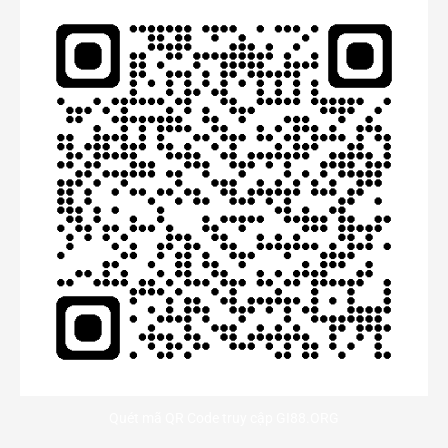
Quét mã QR Code truy cập GI88.ORG