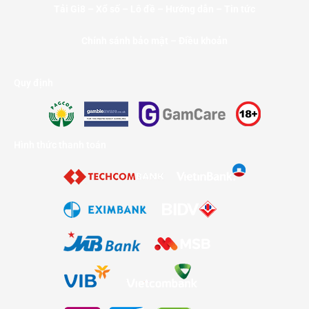
Tải Gi8
–
Xổ số
–
Lô đề
–
Hướng dẫn
–
Tin tức
Chính sánh bảo mật – Điều khoản
Quy định
Hình thức thanh toán