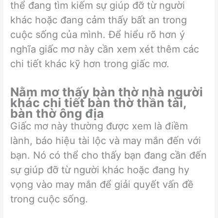
thể đang tìm kiếm sự giúp đỡ từ người
khác hoặc đang cảm thấy bất an trong
cuộc sống của mình. Để hiểu rõ hơn ý
nghĩa giấc mơ này cần xem xét thêm các
chi tiết khác kỹ hơn trong giấc mơ.
Nằm mơ thấy bàn thờ nhà người
khác chi tiết bàn thờ thần tài,
bàn thờ ông địa
Giấc mơ này thường được xem là điềm
lành, báo hiệu tài lộc và may mắn đến với
bạn. Nó có thể cho thấy bạn đang cần đến
sự giúp đỡ từ người khác hoặc đang hy
vọng vào may mắn để giải quyết vấn đề
trong cuộc sống.