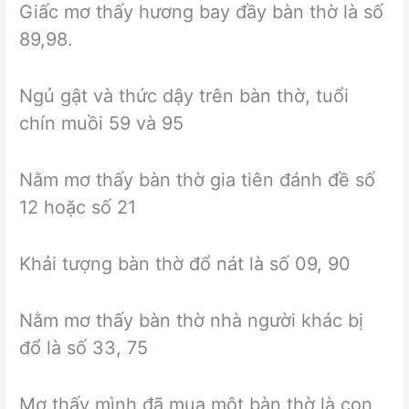
Giấc mơ thấy hương bay đầy bàn thờ là số
89,98.
Ngủ gật và thức dậy trên bàn thờ, tuổi
chín muồi 59 và 95
Nằm mơ thấy bàn thờ gia tiên đánh đề số
12 hoặc số 21
Khải tượng bàn thờ đổ nát là số 09, 90
Nằm mơ thấy bàn thờ nhà người khác bị
đổ là số 33, 75
Mơ thấy mình đã mua một bàn thờ là con