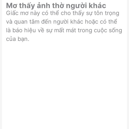
Mơ thấy ảnh thờ người khác
Giấc mơ này có thể cho thấy sự tôn trọng
và quan tâm đến người khác hoặc có thể
là báo hiệu về sự mất mát trong cuộc sống
của bạn.