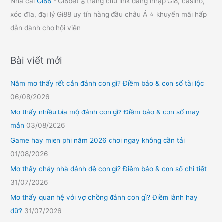
Nhà cái
Gi88
- Gi8bet 🎖️ trang chủ link đăng nhập Gi8, casino,
xóc đĩa, đại lý Gi88 uy tín hàng đầu châu Á ⭐ khuyến mãi hấp
dẫn dành cho hội viên
Bài viết mới
Nằm mơ thấy rết cắn đánh con gì? Điềm báo & con số tài lộc
06/08/2026
Mơ thấy nhiều bia mộ đánh con gì? Điềm báo & con số may
mắn
03/08/2026
Game hay mien phi năm 2026 chơi ngay không cần tải
01/08/2026
Mơ thấy cháy nhà đánh đề con gì? Điềm báo & con số chi tiết
31/07/2026
Mơ thấy quan hệ với vợ chồng đánh con gì? Điềm lành hay
dữ?
31/07/2026