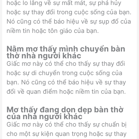
hoặc lo lắng về sự mất mát, sự phá hủy
hoặc sự thay đổi trong cuộc sống của bạn.
Nó cũng có thể báo hiệu về sự sụp đổ của
niềm tin hoặc tôn giáo của bạn.
Nằm mơ thấy mình chuyển bàn
thờ nhà người khác
Giấc mơ này có thể cho thấy sự thay đổi
hoặc sự di chuyển trong cuộc sống của
bạn. Nó cũng có thể báo hiệu về sự thay
đổi về quan điểm hoặc niềm tin của bạn.
Mơ thấy đang dọn dẹp bàn thờ
của nhà người khác
Giấc mơ này có thể cho thấy sự chuẩn bị
cho một sự kiện quan trọng hoặc sự thay