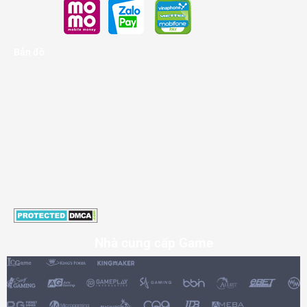
Bản đồ
Nhà cung cấp Game