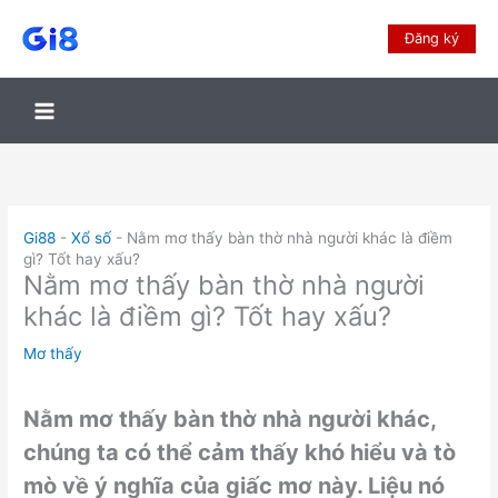
Đăng ký
Gi88
-
Xổ số
-
Nằm mơ thấy bàn thờ nhà người khác là điềm
gì? Tốt hay xấu?
Nằm mơ thấy bàn thờ nhà người
khác là điềm gì? Tốt hay xấu?
Mơ thấy
Nằm mơ thấy bàn thờ nhà người khác,
chúng ta có thể cảm thấy khó hiểu và tò
mò về ý nghĩa của giấc mơ này. Liệu nó