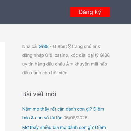
Đăng ký
Nhà cái
Gi88
- Gi8bet 🎖️ trang chủ link
đăng nhập Gi8, casino, xóc đĩa, đại lý Gi88
uy tín hàng đầu châu Á ⭐ khuyến mãi hấp
dẫn dành cho hội viên
Bài viết mới
Nằm mơ thấy rết cắn đánh con gì? Điềm
báo & con số tài lộc
06/08/2026
Mơ thấy nhiều bia mộ đánh con gì? Điềm