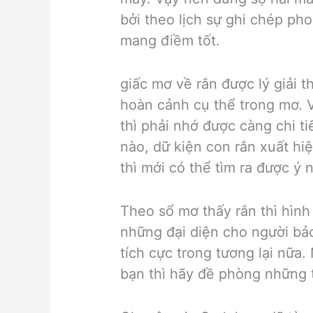
bởi theo lịch sự ghi chép pho
mang điềm tốt.
giấc mơ về rắn được lý giải 
hoàn cảnh cụ thể trong mơ. 
thì phải nhớ được càng chi t
nào, dữ kiện con rắn xuất hiệ
thì mới có thể tìm ra được ý 
Theo sổ mơ thấy rắn thì hìn
những đại diện cho người bả
tích cực trong tương lại nữa
bạn thì hãy đề phòng những t