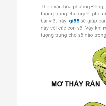
Theo văn hóa phương Đông, r
tượng trung cho người phụ nữ
bài viết này,
gi88
sẽ giúp bạn
này với các con số. Vậy khi
m
tượng trưng cho số nào trong