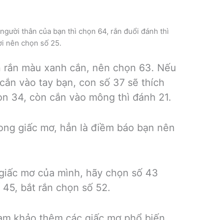
gười thân của bạn thì chọn 64, rắn đuổi đánh thì
ời nên chọn số 25.
n rắn màu xanh cắn, nên chọn 63. Nếu
cắn vào tay bạn, con số 37 sẽ thích
ọn 34, còn cắn vào mông thì đánh 21.
rong giấc mơ, hẳn là điềm báo bạn nên
 giấc mơ của mình, hãy chọn số 43
 45, bắt rắn chọn số 52.
ham khảo thêm các giấc mơ phổ biến