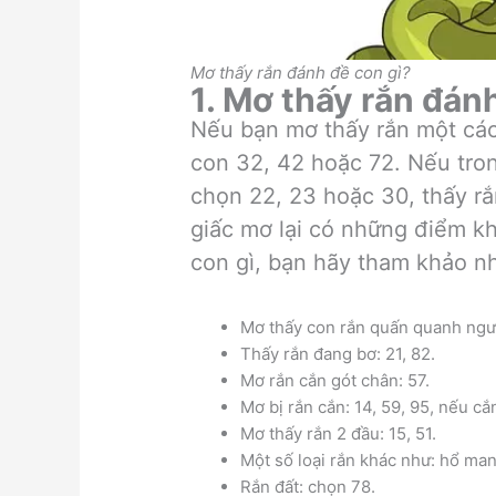
Mơ thấy rắn đánh đề con gì?
1. Mơ thấy rắn đán
Nếu bạn mơ thấy rắn một các
con 32, 42 hoặc 72. Nếu tron
chọn 22, 23 hoặc 30, thấy r
giấc mơ lại có những điểm kh
con gì, bạn hãy tham khảo nh
Mơ thấy con rắn quấn quanh ngườ
Thấy rắn đang bơ: 21, 82.
Mơ rắn cắn gót chân: 57.
Mơ bị rắn cắn: 14, 59, 95, nếu cắ
Mơ thấy rắn 2 đầu: 15, 51.
Một số loại rắn khác như: hổ man
Rắn đất: chọn 78.