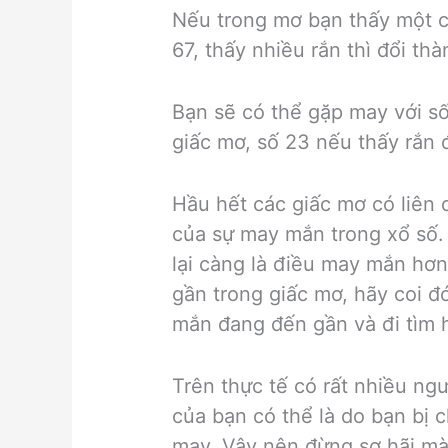
Nếu trong mơ bạn thấy một c
67, thấy nhiều rắn thì đổi thà
Bạn sẽ có thể gặp may với số
giấc mơ, số 23 nếu thấy rắn đ
Hầu hết các giấc mơ có liên 
của sự may mắn trong xổ số.
lại càng là điều may mắn hơn
gần trong giấc mơ, hãy coi 
mắn đang đến gần và đi tìm
Trên thực tế có rất nhiều ngư
của bạn có thể là do bạn bị 
may. Vậy nên đừng sợ hãi mà 