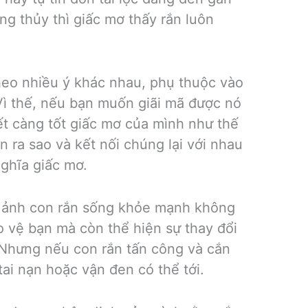
ng thủy thì giấc mơ thấy rắn luôn
theo nhiều ý khác nhau, phụ thuộc vào
Vì thế, nếu bạn muốn giãi mã được nó
iết càng tốt giấc mơ của mình như thế
n ra sao và kết nối chúng lại với nhau
nghĩa giấc mơ.
h ảnh con rắn sống khỏe mạnh không
o vệ bạn mà còn thể hiện sự thay đổi
. Nhưng nếu con rắn tấn công và cắn
ai nạn hoặc vận đen có thể tới.