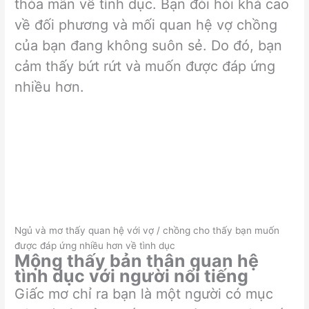
thỏa mãn về tình dục. Bạn đòi hỏi khá cao
về đối phương và mối quan hệ vợ chồng
của bạn đang không suôn sẻ. Do đó, bạn
cảm thấy bứt rứt và muốn được đáp ứng
nhiều hơn.
Ngủ và mơ thấy quan hệ với vợ / chồng cho thấy bạn muốn
được đáp ứng nhiều hơn về tình dục
Mộng thấy bản thân quan hệ
tình dục với người nổi tiếng
Giấc mơ chỉ ra bạn là một người có mục