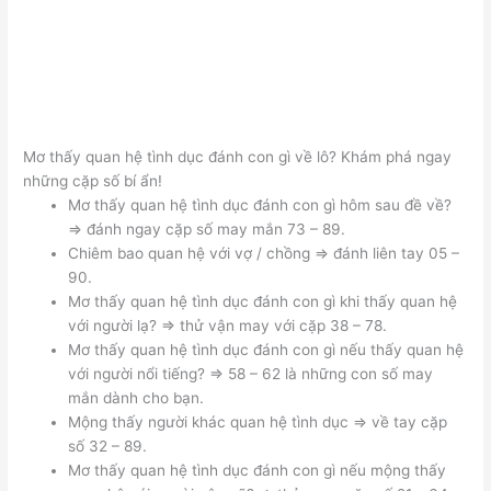
Mơ thấy quan hệ tình dục đánh con gì về lô? Khám phá ngay
những cặp số bí ẩn!
Mơ thấy quan hệ tình dục đánh con gì hôm sau đề về?
=> đánh ngay cặp số may mắn 73 – 89.
Chiêm bao quan hệ với vợ / chồng => đánh liên tay 05 –
90.
Mơ thấy quan hệ tình dục đánh con gì khi thấy quan hệ
với người lạ? => thử vận may với cặp 38 – 78.
Mơ thấy quan hệ tình dục đánh con gì nếu thấy quan hệ