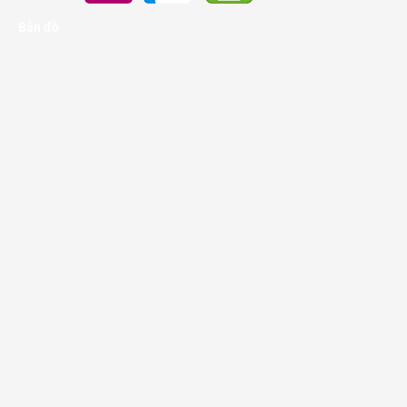
Bản đồ
Nhà cung cấp Game