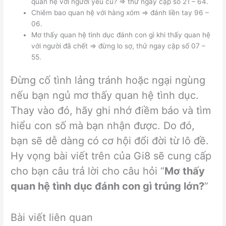
với người nổi tiếng? => 58 – 62 là những con số may
mắn dành cho bạn.
Mộng thấy người khác quan hệ tình dục => về tay cặp
số 32 – 89.
Mơ thấy quan hệ tình dục đánh con gì nếu mộng thấy
quan hệ với người yêu cũ? => thử ngay cặp số 21 – 64.
Chiêm bao quan hệ với hàng xóm => đánh liền tay 96 –
06.
Mơ thấy quan hệ tình dục đánh con gì khi thấy quan hệ
với người đã chết => đừng lo sợ, thử ngay cặp số 07 –
55.
Đừng cố tình lảng tránh hoặc ngại ngùng
nếu bạn ngủ mơ thấy quan hệ tình dục.
Thay vào đó, hãy ghi nhớ điềm báo và tìm
hiểu con số mà bạn nhận được. Do đó,
bạn sẽ dễ dàng có cơ hội đổi đời từ lô đề.
Hy vọng bài viết trên của Gi8 sẽ cung cấp