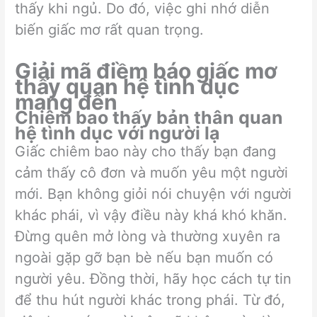
thấy khi ngủ. Do đó, việc ghi nhớ diễn
biến giấc mơ rất quan trọng.
Giải mã điềm báo giấc mơ
thấy quan hệ tình dục
mang đến
Chiêm bao thấy bản thân quan
hệ tình dục với người lạ
Giấc chiêm bao này cho thấy bạn đang
cảm thấy cô đơn và muốn yêu một người
mới. Bạn không giỏi nói chuyện với người
khác phái, vì vậy điều này khá khó khăn.
Đừng quên mở lòng và thường xuyên ra
ngoài gặp gỡ bạn bè nếu bạn muốn có
người yêu. Đồng thời, hãy học cách tự tin
để thu hút người khác trong phái. Từ đó,