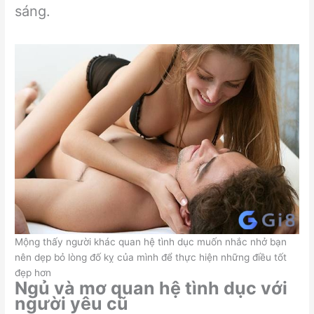
sáng.
Mộng thấy người khác quan hệ tình dục muốn nhắc nhở bạn
nên dẹp bỏ lòng đố kỵ của mình để thực hiện những điều tốt
đẹp hơn
Ngủ và mơ quan hệ tình dục với
người yêu cũ