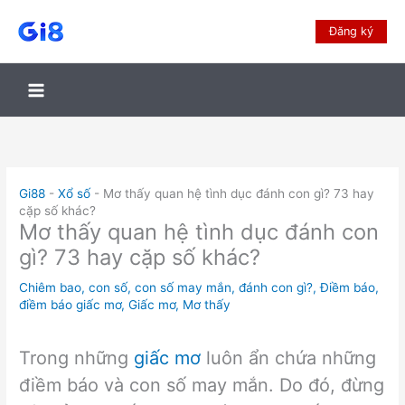
Đăng ký
Gi88
-
Xổ số
-
Mơ thấy quan hệ tình dục đánh con gì? 73 hay
cặp số khác?
Mơ thấy quan hệ tình dục đánh con
gì? 73 hay cặp số khác?
Chiêm bao
,
con số
,
con số may mắn
,
đánh con gì?
,
Điềm báo
,
điềm báo giấc mơ
,
Giấc mơ
,
Mơ thấy
Trong những
giấc mơ
luôn ẩn chứa những
điềm báo và con số may mắn. Do đó, đừng