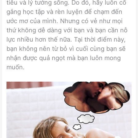
tiêu và lý tưởng sống. Do đó, hãy luôn cố
gắng học tập và rèn luyện để chạm đến
ước mơ của mình. Nhưng có vẻ như mọi
thứ không dễ dàng với bạn và bạn cần nỗ
lực nhiều hơn thế nữa. Tại thời điểm này,
bạn không nên từ bỏ vì cuối cùng bạn sẽ
nhận được quả ngọt mà bạn luôn mong
muốn.