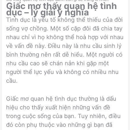
Giấc mơ thấy quan hệ tình
dục – lý giải ý nghĩa
Tình dục là yếu tố không thể thiếu của đời
sống vợ chồng. Một số cặp đôi đã chia tay
nhau chỉ vì họ không thể hoà hợp với nhau
về vấn đề này. Điều này là nhu cầu sinh lý
bình thường nên rất dễ hiểu. Một người có
nhu cầu cao sẽ chán nản khi gặp một
người thể lực yếu và không có nhiều nhu
cầu.
Giấc mơ quan hệ tình dục thường là dấu
hiệu cho thấy xuất hiện những vấn đề
trong cuộc sống của bạn. Tuy nhiên, điều
đó còn phụ thuộc vào những gì bạn đã