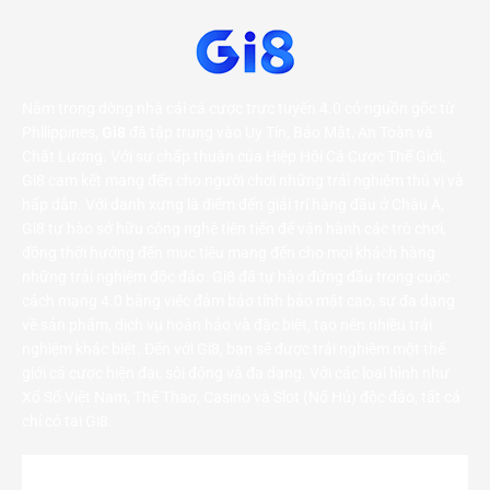
Nằm trong dòng nhà cái cá cược trực tuyến 4.0 có nguồn gốc từ
Philippines,
Gi8
đã tập trung vào Uy Tín, Bảo Mật, An Toàn và
Chất Lượng. Với sự chấp thuận của Hiệp Hội Cá Cược Thế Giới,
Gi8 cam kết mang đến cho người chơi những trải nghiệm thú vị và
hấp dẫn. Với danh xưng là điểm đến giải trí hàng đầu ở Châu Á,
Gi8 tự hào sở hữu công nghệ tiên tiến để vận hành các trò chơi,
đồng thời hướng đến mục tiêu mang đến cho mọi khách hàng
những trải nghiệm độc đáo. Gi8 đã tự hào đứng đầu trong cuộc
cách mạng 4.0 bằng việc đảm bảo tính bảo mật cao, sự đa dạng
về sản phẩm, dịch vụ hoàn hảo và đặc biệt, tạo nên nhiều trải
nghiệm khác biệt. Đến với Gi8, bạn sẽ được trải nghiệm một thế
giới cá cược hiện đại, sôi động và đa dạng. Với các loại hình như
Xổ Số Việt Nam, Thể Thao, Casino và Slot (Nổ Hủ) độc đáo, tất cả
chỉ có tại Gi8.