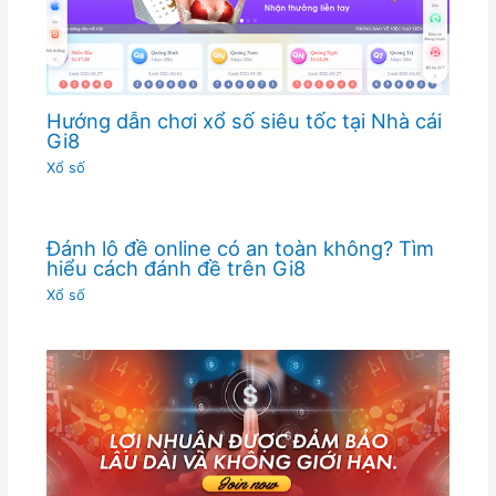
Hướng dẫn chơi xổ số siêu tốc tại Nhà cái
Gi8
Xổ số
Đánh lô đề online có an toàn không? Tìm
hiểu cách đánh đề trên Gi8
Xổ số