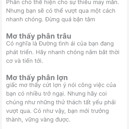
Phân chó thể hiện cho sự thiếu may mắn.
Nhưng bạn sẽ có thể vượt qua một cách
nhanh chóng. Đừng quá bận tâm
Mơ thấy phân trâu
Có nghĩa là Đường tình ái của bạn đang
phát triển. Hãy nhanh chóng nắm bắt thời
cơ và tiến tới.
Mơ thấy phân lợn
giấc mơ thấy cứt lợn ý nói công việc của
bạn có nhiều trở ngại. Nhưng hãy coi
chúng như những thử thách tất yếu phải
vượt qua. Có như vậy, bạn mới trưởng
thành, vững vàng được.