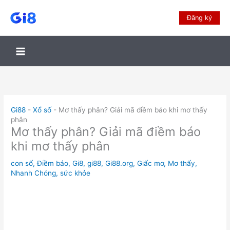
Đăng ký
Gi88
-
Xổ số
-
Mơ thấy phân? Giải mã điềm báo khi mơ thấy
phân
Mơ thấy phân? Giải mã điềm báo
khi mơ thấy phân
con số
,
Điềm báo
,
Gi8
,
gi88
,
Gi88.org
,
Giấc mơ
,
Mơ thấy
,
Nhanh Chóng
,
sức khỏe