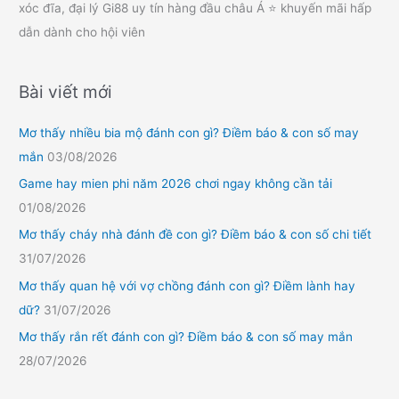
xóc đĩa, đại lý Gi88 uy tín hàng đầu châu Á ⭐ khuyến mãi hấp
dẫn dành cho hội viên
Bài viết mới
Mơ thấy nhiều bia mộ đánh con gì? Điềm báo & con số may
mắn
03/08/2026
Game hay mien phi năm 2026 chơi ngay không cần tải
01/08/2026
Mơ thấy cháy nhà đánh đề con gì? Điềm báo & con số chi tiết
31/07/2026
Mơ thấy quan hệ với vợ chồng đánh con gì? Điềm lành hay
dữ?
31/07/2026
Mơ thấy rắn rết đánh con gì? Điềm báo & con số may mắn
28/07/2026