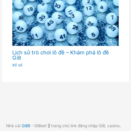
Lịch sử trò chơi lô đề – Khám phá lô đề
Gi8
Xổ số
Nhà cái
Gi88
- Gi8bet 🎖️ trang chủ link đăng nhập Gi8, casino,