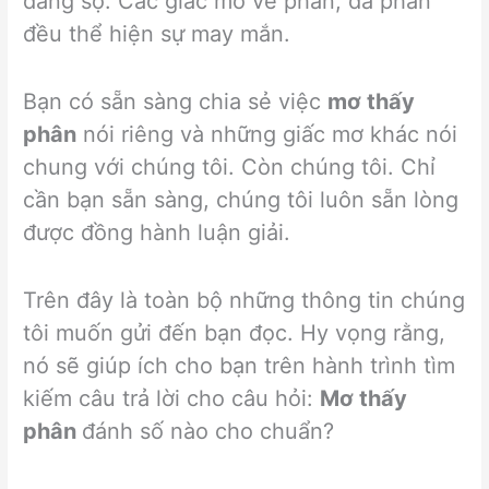
đáng sợ. Các giấc mơ về phân, đa phần
đều thể hiện sự may mắn.
Bạn có sẵn sàng chia sẻ việc
mơ thấy
phân
nói riêng và những giấc mơ khác nói
chung với chúng tôi. Còn chúng tôi. Chỉ
cần bạn sẵn sàng, chúng tôi luôn sẵn lòng
được đồng hành luận giải.
Trên đây là toàn bộ những thông tin chúng
tôi muốn gửi đến bạn đọc. Hy vọng rằng,
nó sẽ giúp ích cho bạn trên hành trình tìm
kiếm câu trả lời cho câu hỏi:
Mơ thấy
phân
đánh số nào cho chuẩn?