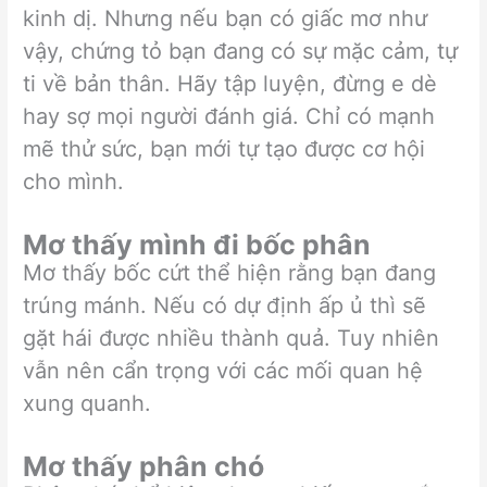
kinh dị. Nhưng nếu bạn có giấc mơ như
vậy, chứng tỏ bạn đang có sự mặc cảm, tự
ti về bản thân. Hãy tập luyện, đừng e dè
hay sợ mọi người đánh giá. Chỉ có mạnh
mẽ thử sức, bạn mới tự tạo được cơ hội
cho mình.
Mơ thấy mình đi bốc phân
Mơ thấy bốc cứt thể hiện rằng bạn đang
trúng mánh. Nếu có dự định ấp ủ thì sẽ
gặt hái được nhiều thành quả. Tuy nhiên
vẫn nên cẩn trọng với các mối quan hệ
xung quanh.
Mơ thấy phân chó