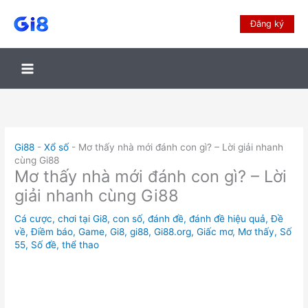
Đăng ký
Gi88
-
Xổ số
-
Mơ thấy nhà mới đánh con gì? – Lời giải nhanh
cùng Gi88
Mơ thấy nhà mới đánh con gì? – Lời
giải nhanh cùng Gi88
Cá cược
,
chơi tại Gi8
,
con số
,
đánh đề
,
đánh đề hiệu quả
,
Đề
về
,
Điềm báo
,
Game
,
Gi8
,
gi88
,
Gi88.org
,
Giấc mơ
,
Mơ thấy
,
Số
55
,
Số đề
,
thể thao