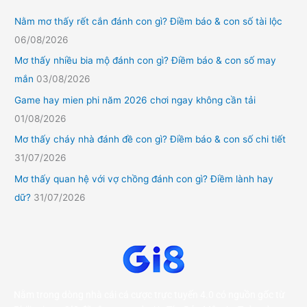
Nằm mơ thấy rết cắn đánh con gì? Điềm báo & con số tài lộc
06/08/2026
Mơ thấy nhiều bia mộ đánh con gì? Điềm báo & con số may
mắn
03/08/2026
Game hay mien phi năm 2026 chơi ngay không cần tải
01/08/2026
Mơ thấy cháy nhà đánh đề con gì? Điềm báo & con số chi tiết
31/07/2026
Mơ thấy quan hệ với vợ chồng đánh con gì? Điềm lành hay
dữ?
31/07/2026
Nằm trong dòng nhà cái cá cược trực tuyến 4.0 có nguồn gốc từ