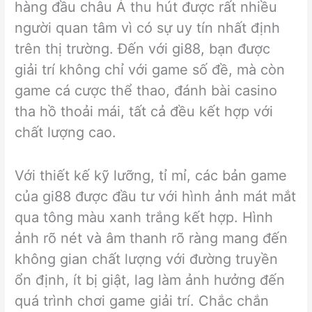
hàng đầu châu Á thu hút được rất nhiều
người quan tâm vì có sự uy tín nhất định
trên thị trường. Đến với gi88, bạn được
giải trí không chỉ với game số đề, mà còn
game cá cược thể thao, đánh bài casino
tha hồ thoải mái, tất cả đều kết hợp với
chất lượng cao.
Với thiết kế kỹ lưỡng, tỉ mỉ, các bản game
của gi88 được đầu tư với hình ảnh mát mắt
qua tông màu xanh trắng kết hợp. Hình
ảnh rõ nét và âm thanh rõ ràng mang đến
không gian chất lượng với đường truyền
ổn định, ít bị giật, lag làm ảnh hưởng đến
quá trình chơi game giải trí. Chắc chắn