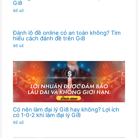
Gi8
Xổ số
Đánh lô đề online có an toàn không? Tìm
hiểu cách đánh đề trên Gi8
Xổ số
Có nên làm đại lý Gi8 hay không? Lợi ích
có 1-0-2 khi làm đại lý Gi8
Xổ số