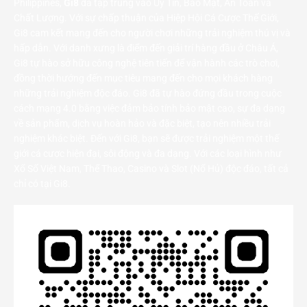
Philippines,
Gi8
đã tập trung vào Uy Tín, Bảo Mật, An Toàn và
Chất Lượng. Với sự chấp thuận của Hiệp Hội Cá Cược Thế Giới,
Gi8 cam kết mang đến cho người chơi những trải nghiệm thú vị và
hấp dẫn. Với danh xưng là điểm đến giải trí hàng đầu ở Châu Á,
Gi8 tự hào sở hữu công nghệ tiên tiến để vận hành các trò chơi,
đồng thời hướng đến mục tiêu mang đến cho mọi khách hàng
những trải nghiệm độc đáo. Gi8 đã tự hào đứng đầu trong cuộc
cách mạng 4.0 bằng việc đảm bảo tính bảo mật cao, sự đa dạng
về sản phẩm, dịch vụ hoàn hảo và đặc biệt, tạo nên nhiều trải
nghiệm khác biệt. Đến với Gi8, bạn sẽ được trải nghiệm một thế
giới cá cược hiện đại, sôi động và đa dạng. Với các loại hình như
Xổ Số Việt Nam, Thể Thao, Casino và Slot (Nổ Hủ) độc đáo, tất cả
chỉ có tại Gi8.