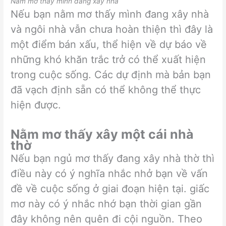
Nằm mơ thấy mình đang xây nhà
Nếu bạn nằm mơ thấy mình đang xây nhà
và ngôi nhà vẫn chưa hoàn thiện thì đây là
một điểm bán xấu, thể hiện về dự báo về
những khó khăn trắc trở có thể xuất hiện
trong cuộc sống. Các dự định mà bản bạn
đã vạch định sẵn có thể không thể thực
hiện được.
Nằm mơ thấy xây một cái nhà
thờ
Nếu bạn ngủ mơ thấy đang xây nhà thờ thì
điều này có ý nghĩa nhắc nhở bạn về vấn
đề về cuộc sống ở giai đoạn hiện tại. giấc
mơ này có ý nhắc nhớ bạn thời gian gần
đây không nên quên đi cội nguồn. Theo