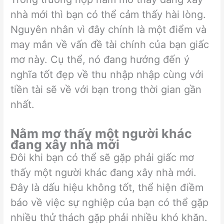
nhà mới thì bạn có thể cảm thấy hài lòng.
Nguyên nhân vì đây chính là một điểm và
may mắn về vấn đề tài chính của bạn giấc
mơ này. Cụ thể, nó đang hướng đến ý
nghĩa tốt đẹp về thu nhập nhập cùng với
tiền tài sẽ về với bạn trong thời gian gần
nhất.
Nằm mơ thấy một người khác
đang xây nhà mới
Đôi khi bạn có thể sẽ gặp phải giấc mơ
thấy một người khác đang xây nhà mới.
Đây là dấu hiệu không tốt, thể hiện điềm
báo về việc sự nghiệp của bạn có thể gặp
nhiều thử thách gặp phải nhiều khó khăn.