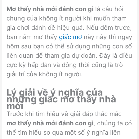
Mơ thấy nhà mới đánh con gì
là câu hỏi
chung của không ít người khi muốn tham
gia chơi đánh đề hiệu quả. Nếu đêm trước,
bạn nằm mơ thấy
giấc mơ
này này thì ngay
hôm sau bạn có thể sử dụng những con số
liên quan để tham gia dự đoán. Đây là điều
cực kỳ hấp dẫn và đồng thời cũng là trò
giải trí của không ít người.
Lý giải về ý nghĩa của
những giấc mơ thấy nhà
mới
Trước khi tìm hiểu về giải đáp thắc mắc
mơ thấy nhà mới đánh con gì
, chúng ta có
thể tìm hiểu sơ qua một số ý nghĩa liên