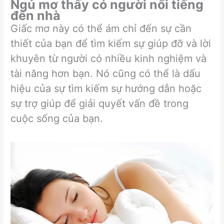
Ngủ mơ thấy có người nổi tiếng
đến nhà
Giấc mơ này có thể ám chỉ đến sự cần
thiết của bạn để tìm kiếm sự giúp đỡ và lời
khuyên từ người có nhiều kinh nghiệm và
tài năng hơn bạn. Nó cũng có thể là dấu
hiệu của sự tìm kiếm sự hướng dẫn hoặc
sự trợ giúp để giải quyết vấn đề trong
cuộc sống của bạn.