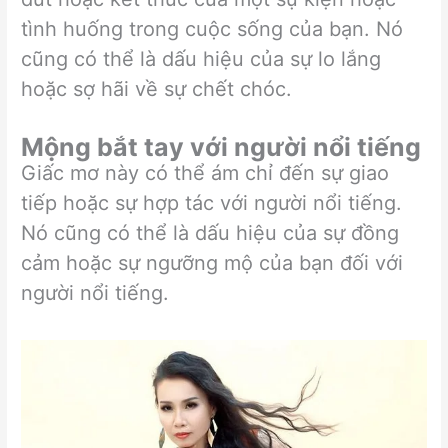
tình huống trong cuộc sống của bạn. Nó
cũng có thể là dấu hiệu của sự lo lắng
hoặc sợ hãi về sự chết chóc.
Mộng bắt tay với người nổi tiếng
Giấc mơ này có thể ám chỉ đến sự giao
tiếp hoặc sự hợp tác với người nổi tiếng.
Nó cũng có thể là dấu hiệu của sự đồng
cảm hoặc sự ngưỡng mộ của bạn đối với
người nổi tiếng.