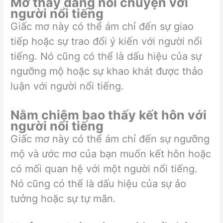
Mơ thấy đang nói chuyện với
người nổi tiếng
Giấc mơ này có thể ám chỉ đến sự giao
tiếp hoặc sự trao đổi ý kiến với người nổi
tiếng. Nó cũng có thể là dấu hiệu của sự
ngưỡng mộ hoặc sự khao khát được thảo
luận với người nổi tiếng.
Nằm chiêm bao thấy kết hôn với
người nổi tiếng
Giấc mơ này có thể ám chỉ đến sự ngưỡng
mộ và ước mơ của bạn muốn kết hôn hoặc
có mối quan hệ với một người nổi tiếng.
Nó cũng có thể là dấu hiệu của sự ảo
tưởng hoặc sự tự mãn.