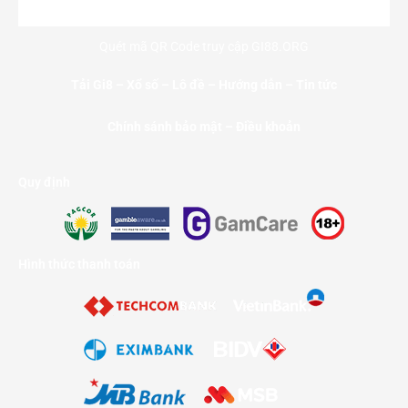
Quét mã QR Code truy cập GI88.ORG
Tải Gi8
–
Xổ số
–
Lô đề
–
Hướng dẫn
–
Tin tức
Chính sánh bảo mật – Điều khoản
Quy định
Hình thức thanh toán