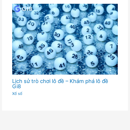
Lịch sử trò chơi lô đề – Khám phá lô đề
Gi8
Xổ số