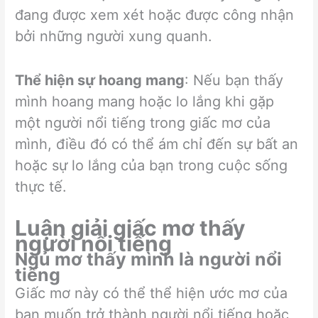
đang được xem xét hoặc được công nhận
bởi những người xung quanh.
Thể hiện sự hoang mang
: Nếu bạn thấy
mình hoang mang hoặc lo lắng khi gặp
một người nổi tiếng trong giấc mơ của
mình, điều đó có thể ám chỉ đến sự bất an
hoặc sự lo lắng của bạn trong cuộc sống
thực tế.
Luận giải giấc mơ thấy
người nổi tiếng
Ngủ mơ thấy mình là người nổi
tiếng
Giấc mơ này có thể thể hiện ước mơ của
bạn muốn trở thành người nổi tiếng hoặc