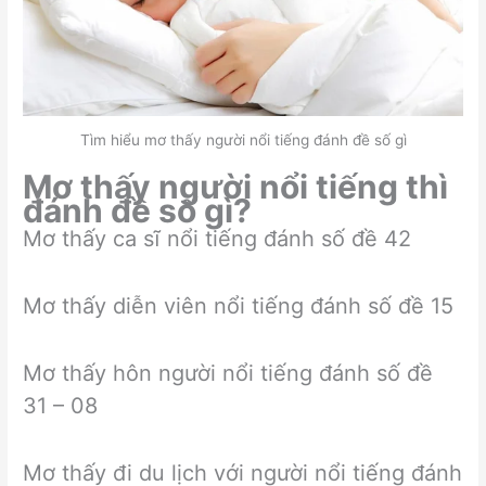
Tìm hiểu mơ thấy người nổi tiếng đánh đề số gì
Mơ thấy người nổi tiếng thì
đánh đề số gì?
Mơ thấy ca sĩ nổi tiếng đánh số đề 42
Mơ thấy diễn viên nổi tiếng đánh số đề 15
Mơ thấy hôn người nổi tiếng đánh số đề
31 – 08
Mơ thấy đi du lịch với người nổi tiếng đánh