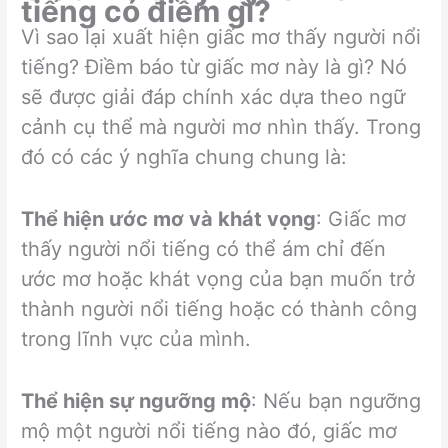
tiếng có điềm gì?
Vì sao lại xuất hiện giấc mơ thấy người nổi
tiếng? Điềm báo từ giấc mơ này là gì? Nó
sẽ được giải đáp chính xác dựa theo ngữ
cảnh cụ thể mà người mơ nhìn thấy. Trong
đó có các ý nghĩa chung chung là:
Thể hiện ước mơ và khát vọng
: Giấc mơ
thấy người nổi tiếng có thể ám chỉ đến
ước mơ hoặc khát vọng của bạn muốn trở
thành người nổi tiếng hoặc có thành công
trong lĩnh vực của mình.
Thể hiện sự ngưỡng mộ
: Nếu bạn ngưỡng
mộ một người nổi tiếng nào đó, giấc mơ