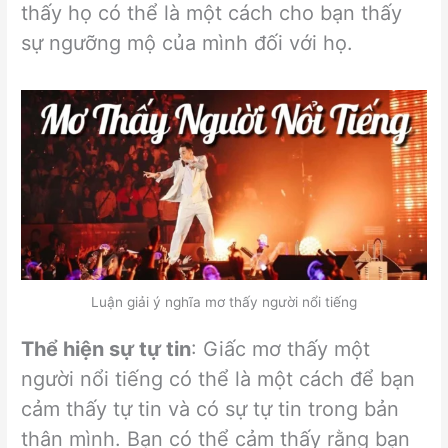
thấy họ có thể là một cách cho bạn thấy
sự ngưỡng mộ của mình đối với họ.
Luận giải ý nghĩa mơ thấy người nổi tiếng
Thể hiện sự tự tin
: Giấc mơ thấy một
người nổi tiếng có thể là một cách để bạn
cảm thấy tự tin và có sự tự tin trong bản
thân mình. Bạn có thể cảm thấy rằng bạn