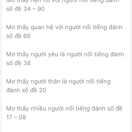
số đề 34 – 90
Mơ thấy quan hệ với người nổi tiếng đánh
số đề 69
Mơ thấy người yêu là người nổi tiếng đánh
số đề 38
Mơ thấy người thân là người nổi tiếng
đánh số đề 20
Mơ thấy nhiều người nổi tiếng đánh số đề
17 – 08