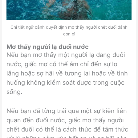
Chi tiết ngữ cảnh quyết định mơ thấy người chết đuối đánh
con gì
Mơ thấy người lạ đuối nước
Nếu bạn mơ thấy một người lạ đang đuối
nước, giấc mơ có thể ám chỉ đến sự lo
lắng hoặc sợ hãi về tương lai hoặc về tình
huống không kiểm soát được trong cuộc
sống.
Nếu bạn đã từng trải qua một sự kiện liên
quan đến đuối nước, giấc mơ thấy người
chết đuối có thể là cách thức để tâm thức