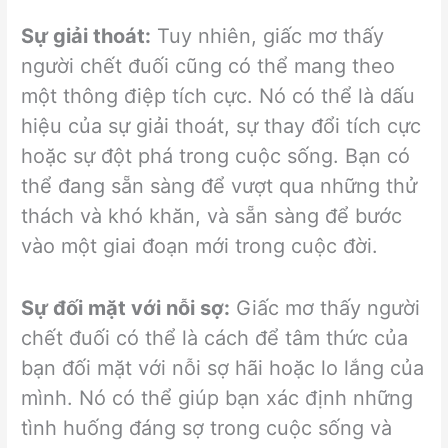
Sự giải thoát:
Tuy nhiên, giấc mơ thấy
người chết đuối cũng có thể mang theo
một thông điệp tích cực. Nó có thể là dấu
hiệu của sự giải thoát, sự thay đổi tích cực
hoặc sự đột phá trong cuộc sống. Bạn có
thể đang sẵn sàng để vượt qua những thử
thách và khó khăn, và sẵn sàng để bước
vào một giai đoạn mới trong cuộc đời.
Sự đối mặt với nỗi sợ:
Giấc mơ thấy người
chết đuối có thể là cách để tâm thức của
bạn đối mặt với nỗi sợ hãi hoặc lo lắng của
mình. Nó có thể giúp bạn xác định những
tình huống đáng sợ trong cuộc sống và