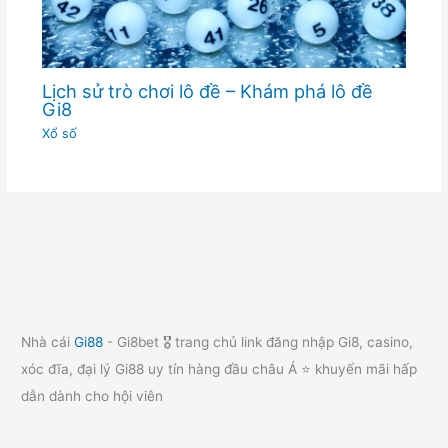
Lịch sử trò chơi lô đề – Khám phá lô đề
Gi8
Xổ số
Nhà cái
Gi88
- Gi8bet 🎖️ trang chủ link đăng nhập Gi8, casino,
xóc đĩa, đại lý Gi88 uy tín hàng đầu châu Á ⭐ khuyến mãi hấp
dẫn dành cho hội viên