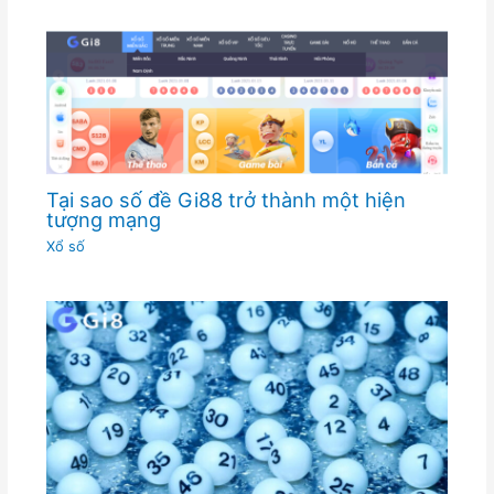
Tại sao số đề Gi88 trở thành một hiện
tượng mạng
Xổ số