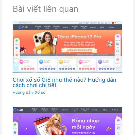
Bài viết liên quan
Chơi xổ số Gi8 như thế nào? Hướng dẫn
cách chơi chi tiết
Hướng dẫn
,
Xổ số