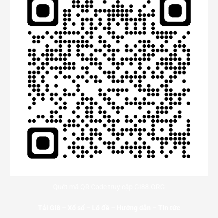
Quét mã QR Code truy cập GI88.ORG
Tải Gi8
–
Xổ số
–
Lô đề
–
Hướng dẫn
–
Tin tức