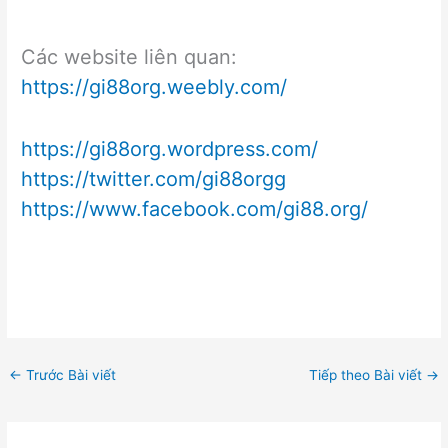
Các website liên quan:
https://gi88org.weebly.com/
https://gi88org.wordpress.com/
https://twitter.com/gi88orgg
https://www.facebook.com/gi88.org/
←
Trước Bài viết
Tiếp theo Bài viết
→