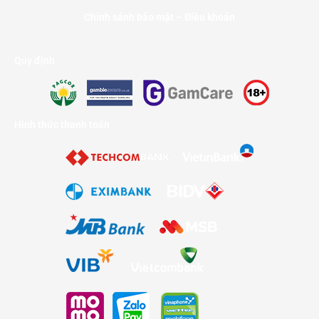
Chính sánh bảo mật – Điều khoản
Quy định
Hình thức thanh toán