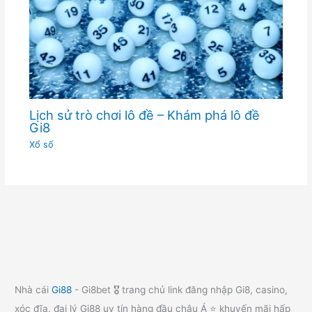
Lịch sử trò chơi lô đề – Khám phá lô đề
Gi8
Xổ số
Nhà cái
Gi88
- Gi8bet 🎖️ trang chủ link đăng nhập Gi8, casino,
xóc đĩa, đại lý Gi88 uy tín hàng đầu châu Á ⭐ khuyến mãi hấp