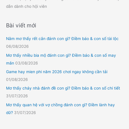
dẫn dành cho hội viên
Bài viết mới
Nằm mơ thấy rết cắn đánh con gì? Điềm báo & con số tài lộc
06/08/2026
Mơ thấy nhiều bia mộ đánh con gì? Điềm báo & con số may
mắn
03/08/2026
Game hay mien phi năm 2026 chơi ngay không cần tải
01/08/2026
Mơ thấy cháy nhà đánh đề con gì? Điềm báo & con số chi tiết
31/07/2026
Mơ thấy quan hệ với vợ chồng đánh con gì? Điềm lành hay
dữ?
31/07/2026