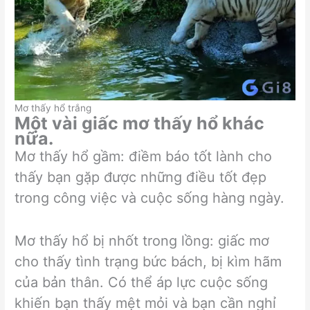
Mơ thấy hổ trắng
Một vài giấc mơ thấy hổ khác
nữa.
Mơ thấy hổ gầm: điềm báo tốt lành cho
thấy bạn gặp được những điều tốt đẹp
trong công việc và cuộc sống hàng ngày.
Mơ thấy hổ bị nhốt trong lồng: giấc mơ
cho thấy tình trạng bức bách, bị kìm hãm
của bản thân. Có thể áp lực cuộc sống
khiến bạn thấy mệt mỏi và bạn cần nghỉ