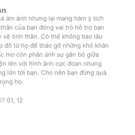
ân
há ám ảnh nhưng lại mang hàm ý tích
thân của bạn đóng vai trò hỗ trợ bạn
y về tinh thần. Có thể không bao lâu
p đỡ từ họ để tháo gỡ những khó khăn
iấc mơ còn phản ánh sự gắn bó giữa
iện lên với hình ảnh cực đoan nhưng
ng lớn tới bạn. Cho nên bạn đừng quá
trọng họ.
? 01, 12