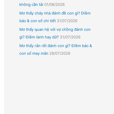
không cần tải
01/08/2026
Mơ thấy cháy nhà đánh đề con gì? Điềm
báo & con số chi tiết
31/07/2026
Mơ thấy quan hệ với vợ chồng đánh con
gì? Điềm lành hay dữ?
31/07/2026
Mơ thấy rắn rết đánh con gì? Điềm báo &
con số may mắn
28/07/2026