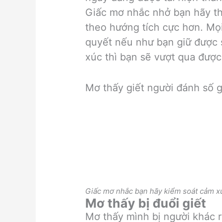
Giấc mơ nhắc nhở bạn hãy th
theo hướng tích cực hơn. Mọi
quyết nếu như bạn giữ được s
xúc thì bạn sẽ vượt qua được
Mơ thấy giết người đánh số g
Giấc mơ nhắc bạn hãy kiểm soát cảm x
Mơ thấy bị đuổi giết
Mơ thấy mình bị người khác 