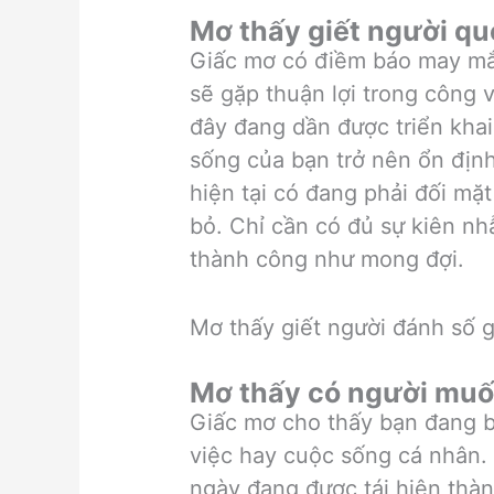
Mơ thấy giết người q
Giấc mơ có điềm báo may mắn
sẽ gặp thuận lợi trong công 
đây đang dần được triển khai
sống của bạn trở nên ổn định
hiện tại có đang phải đối mặ
bỏ. Chỉ cần có đủ sự kiên nh
thành công như mong đợi.
Mơ thấy giết người đánh số g
Mơ thấy có người muố
Giấc mơ cho thấy bạn đang bị
việc hay cuộc sống cá nhân. 
ngày đang được tái hiện thà