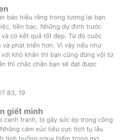
uen
 báo hiệu rằng trong tương lai bạn
việc, tiền bạc. Những dự định trước
 và có kết quả tốt đẹp. Từ đó cuộc
 và phát triển hơn. Vì vậy nếu như
t với khó khăn thì bạn cũng đừng vội từ
ẫn thì chắc chắn bạn sẽ đạt được
ì? 83, 19
n giết mình
 canh tranh, bị gây sức ép trong công
Những cảm xúc tiêu cực tích tụ lâu
nh tình huống nguy hiểm trong mơ.