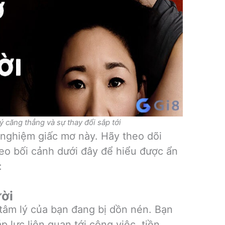
ý căng thẳng và sự thay đổi sắp tới
i nghiệm giấc mơ này. Hãy theo dõi
eo bối cảnh dưới đây để hiểu được ẩn
:
ời
tâm lý của bạn đang bị dồn nén. Bạn
p lực liên quan tới công việc, tiền