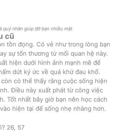
là quý nhân giúp đỡ bạn nhiều mặt
u cũ
n tồn đọng. Có vẻ như trong lòng bạn
ay sự tổn thương từ mối quan hệ này.
uất hiện dưới hình ảnh mạnh mẽ để
hấm dứt ký ức về quá khứ đau khổ.
 còn có thể thấy rằng cuộc sống hiện
nh. Điều này xuất phát từ công việc
. Tốt nhất bây giờ bạn nên học cách
 vào hiện tại để sống nhẹ nhàng hơn.
ì? 26, 57