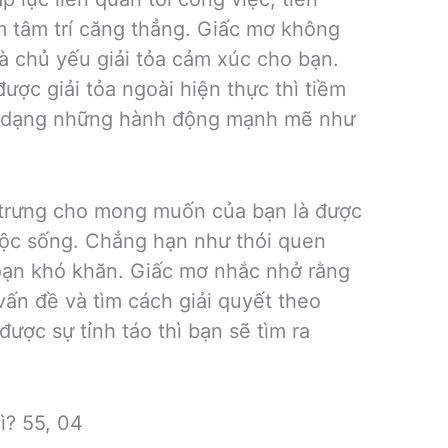
m tâm trí căng thẳng. Giấc mơ không
à chủ yếu giải tỏa cảm xúc cho bạn.
ược giải tỏa ngoài hiện thực thì tiềm
ới dạng những hành động mạnh mẽ như
 trưng cho mong muốn của bạn là được
uộc sống. Chẳng hạn như thói quen
đoạn khó khăn. Giấc mơ nhắc nhở rằng
vấn đề và tìm cách giải quyết theo
ược sự tỉnh táo thì bạn sẽ tìm ra
ì? 55, 04