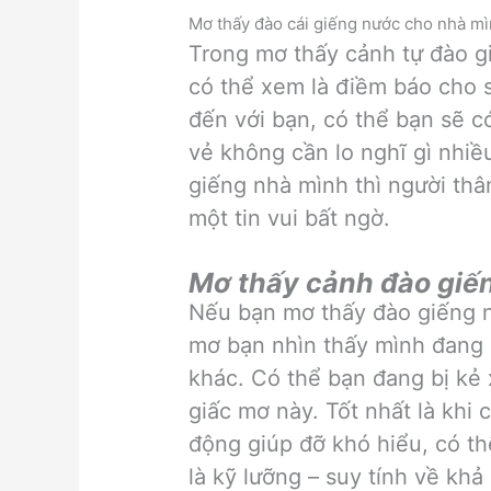
Mơ thấy đào cái giếng nước cho nhà mình
Trong mơ thấy cảnh tự đào g
có thể xem là điềm báo cho 
đến với bạn, có thể bạn sẽ 
vẻ không cần lo nghĩ gì nhiều
giếng nhà mình thì người thâ
một tin vui bất ngờ.
Mơ thấy cảnh đào giế
Nếu bạn mơ thấy đào giếng n
mơ bạn nhìn thấy mình đang 
khác. Có thể bạn đang bị kẻ
giấc mơ này. Tốt nhất là khi
động giúp đỡ khó hiểu, có th
là kỹ lưỡng – suy tính về kh