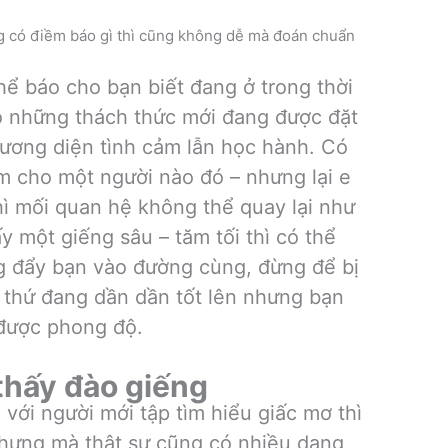
g có điềm báo gì thì cũng không dễ mà đoán chuẩn
ể báo cho bạn biết đang ở trong thời
có những thách thức mới đang được đặt
hương diện tình cảm lẫn học hành. Có
m cho một người nào đó – nhưng lại e
thì mối quan hệ không thể quay lại như
y một giếng sâu – tăm tối thì có thể
g đẩy bạn vào đường cùng, đừng để bị
 thứ đang dần dần tốt lên nhưng bạn
 được phong độ.
thấy đào giếng
với người mới tập tìm hiểu giấc mơ thì
nhưng mà thật sự cũng có nhiều dạng