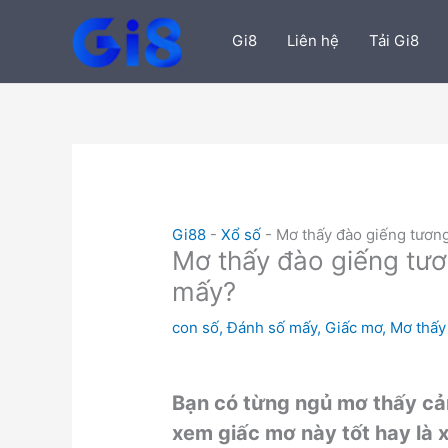
Gi8
Liên hệ
Tải Gi8
Gi88
-
Xổ số
-
Mơ thấy đào giếng tương
Mơ thấy đào giếng tươn
mấy?
con số
,
Đánh số mấy
,
Giấc mơ
,
Mơ thấy
Bạn có từng ngủ mơ thấy cản
xem giấc mơ này tốt hay là 