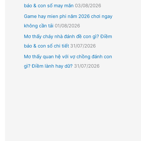
báo & con số may mắn
03/08/2026
Game hay mien phi năm 2026 chơi ngay
không cần tải
01/08/2026
Mơ thấy cháy nhà đánh đề con gì? Điềm
báo & con số chi tiết
31/07/2026
Mơ thấy quan hệ với vợ chồng đánh con
gì? Điềm lành hay dữ?
31/07/2026