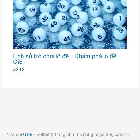
Lịch sử trò chơi lô đề – Khám phá lô đề
Gi8
Xổ số
Nhà cái
Gi88
- Gi8bet 🎖️ trang chủ link đăng nhập Gi8, casino,