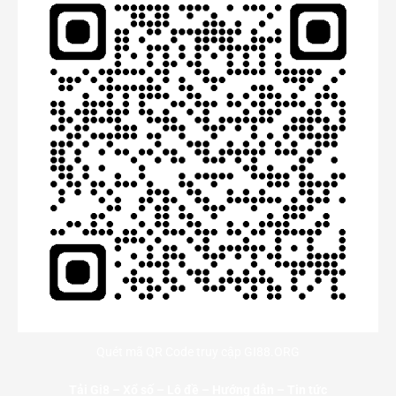
Quét mã QR Code truy cập GI88.ORG
Tải Gi8
–
Xổ số
–
Lô đề
–
Hướng dẫn
–
Tin tức