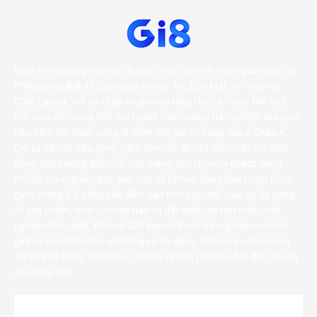
Nằm trong dòng nhà cái cá cược trực tuyến 4.0 có nguồn gốc từ
Philippines,
Gi8
đã tập trung vào Uy Tín, Bảo Mật, An Toàn và
Chất Lượng. Với sự chấp thuận của Hiệp Hội Cá Cược Thế Giới,
Gi8 cam kết mang đến cho người chơi những trải nghiệm thú vị và
hấp dẫn. Với danh xưng là điểm đến giải trí hàng đầu ở Châu Á,
Gi8 tự hào sở hữu công nghệ tiên tiến để vận hành các trò chơi,
đồng thời hướng đến mục tiêu mang đến cho mọi khách hàng
những trải nghiệm độc đáo. Gi8 đã tự hào đứng đầu trong cuộc
cách mạng 4.0 bằng việc đảm bảo tính bảo mật cao, sự đa dạng
về sản phẩm, dịch vụ hoàn hảo và đặc biệt, tạo nên nhiều trải
nghiệm khác biệt. Đến với Gi8, bạn sẽ được trải nghiệm một thế
giới cá cược hiện đại, sôi động và đa dạng. Với các loại hình như
Xổ Số Việt Nam, Thể Thao, Casino và Slot (Nổ Hủ) độc đáo, tất cả
chỉ có tại Gi8.