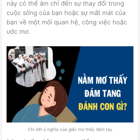
này có thể ám chỉ đến sự thay đổi trong
cuộc sống của bạn hoặc sự mất mát của
bạn về một mối quan hệ, công việc hoặc
ước mơ.
Chi tiết ý nghĩa của giấc mơ thấy đám tay