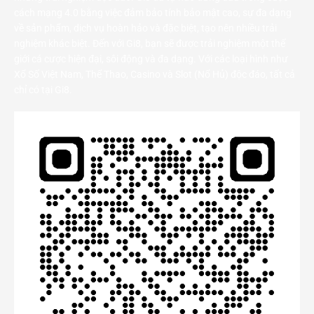
cách mạng 4.0 bằng việc đảm bảo tính bảo mật cao, sự đa dạng
về sản phẩm, dịch vụ hoàn hảo và đặc biệt, tạo nên nhiều trải
nghiệm khác biệt. Đến với Gi8, bạn sẽ được trải nghiệm một thế
giới cá cược hiện đại, sôi động và đa dạng. Với các loại hình như
Xổ Số Việt Nam, Thể Thao, Casino và Slot (Nổ Hủ) độc đáo, tất cả
chỉ có tại Gi8.