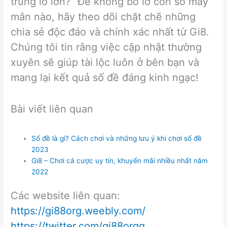
trúng lô lớn?” Để không bỏ lỡ con số may
mắn nào, hãy theo dõi chặt chẽ những
chia sẻ độc đáo và chính xác nhất từ Gi8.
Chúng tôi tin rằng việc cập nhật thường
xuyên sẽ giúp tài lộc luôn ở bên bạn và
mang lại kết quả số đề đáng kinh ngạc!
Bài viết liên quan
Số đề là gì? Cách chơi và những lưu ý khi chơi số đề
2023
Gi8 – Chơi cá cược uy tín, khuyến mãi nhiều nhất năm
2022
Các website liên quan:
https://gi88org.weebly.com/
https://twitter.com/gi88orgg