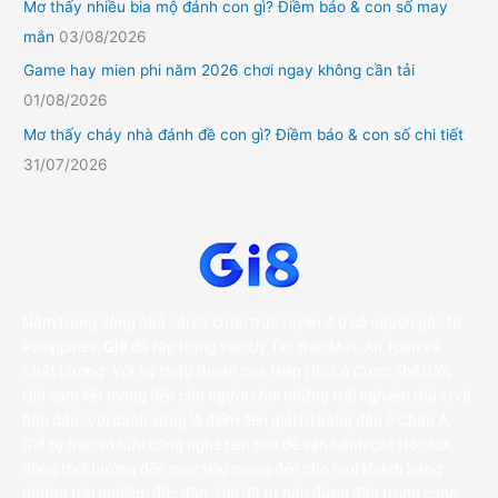
Mơ thấy nhiều bia mộ đánh con gì? Điềm báo & con số may
mắn
03/08/2026
Game hay mien phi năm 2026 chơi ngay không cần tải
01/08/2026
Mơ thấy cháy nhà đánh đề con gì? Điềm báo & con số chi tiết
31/07/2026
Nằm trong dòng nhà cái cá cược trực tuyến 4.0 có nguồn gốc từ
Philippines,
Gi8
đã tập trung vào Uy Tín, Bảo Mật, An Toàn và
Chất Lượng. Với sự chấp thuận của Hiệp Hội Cá Cược Thế Giới,
Gi8 cam kết mang đến cho người chơi những trải nghiệm thú vị và
hấp dẫn. Với danh xưng là điểm đến giải trí hàng đầu ở Châu Á,
Gi8 tự hào sở hữu công nghệ tiên tiến để vận hành các trò chơi,
đồng thời hướng đến mục tiêu mang đến cho mọi khách hàng
những trải nghiệm độc đáo. Gi8 đã tự hào đứng đầu trong cuộc