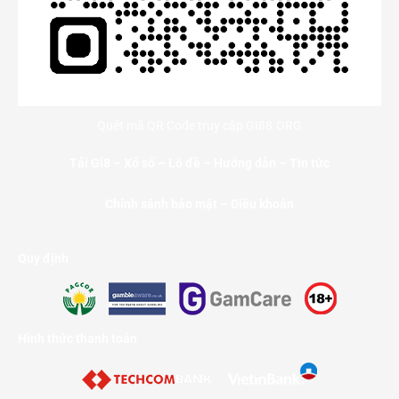
Quét mã QR Code truy cập GI88.ORG
Tải Gi8
–
Xổ số
–
Lô đề
–
Hướng dẫn
–
Tin tức
Chính sánh bảo mật – Điều khoản
Quy định
Hình thức thanh toán