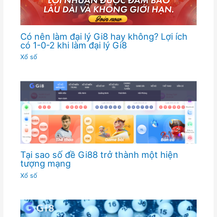
Có nên làm đại lý Gi8 hay không? Lợi ích
có 1-0-2 khi làm đại lý Gi8
Xổ số
Tại sao số đề Gi88 trở thành một hiện
tượng mạng
Xổ số