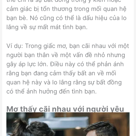
cảm giác bị tổn thương trong mối quan hệ
bạn bè. Nó cũng có thể là dấu hiệu của lo
lắng về sự mất mát tình bạn.
Ví dụ: Trong giấc mơ, bạn cãi nhau với một
người bạn thân về một vấn đề nhỏ nhưng
gây áp lực lớn. Điều này có thể phản ánh
rằng bạn đang cảm thấy bất an về mối
quan hệ này và lo lắng rằng sự bất đồng
có thể ảnh hưởng đến tình bạn.
Mơ thấy cãi nhau với người yêu