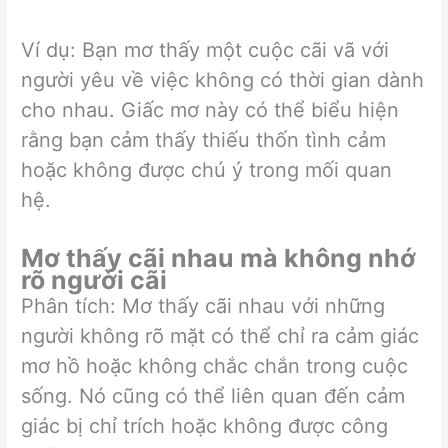
Ví dụ: Bạn mơ thấy một cuộc cãi vã với
người yêu về việc không có thời gian dành
cho nhau. Giấc mơ này có thể biểu hiện
rằng bạn cảm thấy thiếu thốn tình cảm
hoặc không được chú ý trong mối quan
hệ.
Mơ thấy cãi nhau mà không nhớ
rõ người cãi
Phân tích: Mơ thấy cãi nhau với những
người không rõ mặt có thể chỉ ra cảm giác
mơ hồ hoặc không chắc chắn trong cuộc
sống. Nó cũng có thể liên quan đến cảm
giác bị chỉ trích hoặc không được công