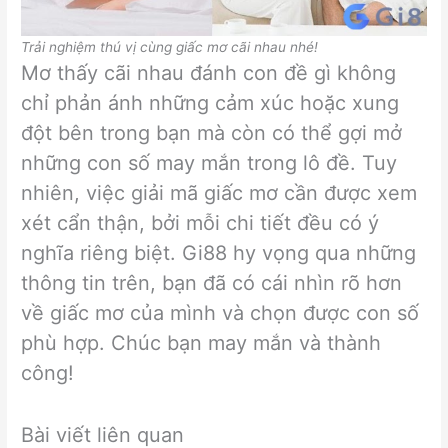
Trải nghiệm thú vị cùng giấc mơ cãi nhau nhé!
Mơ thấy cãi nhau đánh con đề gì không
chỉ phản ánh những cảm xúc hoặc xung
đột bên trong bạn mà còn có thể gợi mở
những con số may mắn trong lô đề. Tuy
nhiên, việc giải mã giấc mơ cần được xem
xét cẩn thận, bởi mỗi chi tiết đều có ý
nghĩa riêng biệt. Gi88 hy vọng qua những
thông tin trên, bạn đã có cái nhìn rõ hơn
về giấc mơ của mình và chọn được con số
phù hợp. Chúc bạn may mắn và thành
công!
Bài viết liên quan