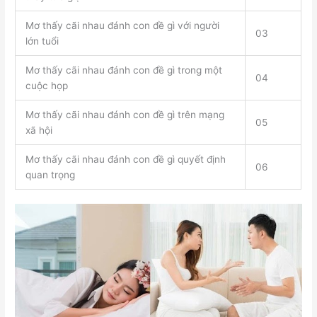
Mơ thấy cãi nhau đánh con đề gì với người
03
lớn tuổi
Mơ thấy cãi nhau đánh con đề gì trong một
04
cuộc họp
Mơ thấy cãi nhau đánh con đề gì trên mạng
05
xã hội
Mơ thấy cãi nhau đánh con đề gì quyết định
06
quan trọng