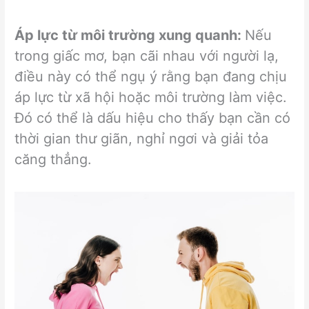
Áp lực từ môi trường xung quanh:
Nếu
trong giấc mơ, bạn cãi nhau với người lạ,
điều này có thể ngụ ý rằng bạn đang chịu
áp lực từ xã hội hoặc môi trường làm việc.
Đó có thể là dấu hiệu cho thấy bạn cần có
thời gian thư giãn, nghỉ ngơi và giải tỏa
căng thẳng.