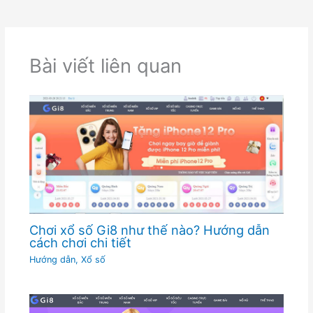
Bài viết liên quan
Chơi xổ số Gi8 như thế nào? Hướng dẫn
cách chơi chi tiết
Hướng dẫn
,
Xổ số