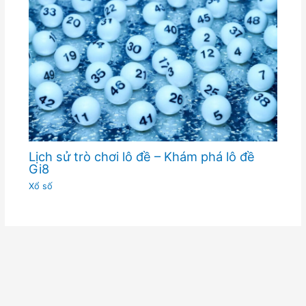
Lịch sử trò chơi lô đề – Khám phá lô đề
Gi8
Xổ số