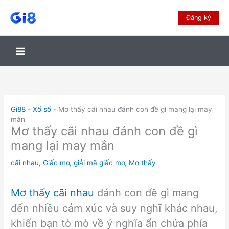
Đăng ký
Gi88
-
Xổ số
-
Mơ thấy cãi nhau đánh con đề gì mang lại may
mắn
Mơ thấy cãi nhau đánh con đề gì
mang lại may mắn
cãi nhau
,
Giấc mơ
,
giải mã giấc mơ
,
Mơ thấy
Mơ thấy cãi nhau
đánh con đề gì mang
đến nhiều cảm xúc và suy nghĩ khác nhau,
khiến bạn tò mò về ý nghĩa ẩn chứa phía