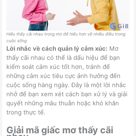
Hiểu thấy cãi nhau trong mơ để hiểu hơn về nhiều điều trong
cuộc sống
Lời nhắc về cách quản lý cảm xúc:
Mơ
thấy cãi nhau có thể là dấu hiệu để bạn
kiểm soát cảm xúc tốt hơn, tránh để
những cảm xúc tiêu cực ảnh hưởng đến
cuộc sống hàng ngày. Đây là một lời nhắc
nhở để bạn xem xét cách bạn xử lý và giải
quyết những mâu thuẫn hoặc khó khăn
trong thực tế.
Giải mã giấc mơ thấy cãi