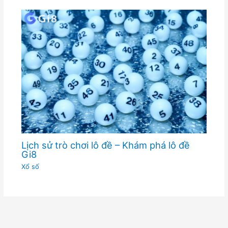
Lịch sử trò chơi lô đề – Khám phá lô đề
Gi8
Xổ số