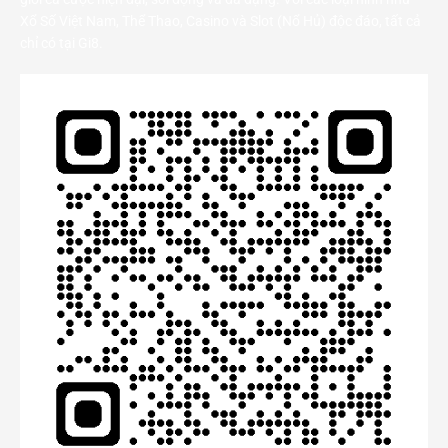
Xổ Số Việt Nam, Thể Thao, Casino và Slot (Nổ Hủ) độc đáo, tất cả
chỉ có tại Gi8.