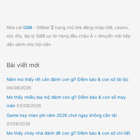
Nhà cái
Gi88
- Gi8bet 🎖️ trang chủ link đăng nhập Gi8, casino,
xóc đĩa, đại lý Gi88 uy tín hàng đầu châu Á ⭐ khuyến mãi hấp
dẫn dành cho hội viên
Bài viết mới
Nằm mơ thấy rết cắn đánh con gì? Điềm báo & con số tài lộc
06/08/2026
Mơ thấy nhiều bia mộ đánh con gì? Điềm báo & con số may
mắn
03/08/2026
Game hay mien phi năm 2026 chơi ngay không cần tải
01/08/2026
Mơ thấy cháy nhà đánh đề con gì? Điềm báo & con số chi tiết