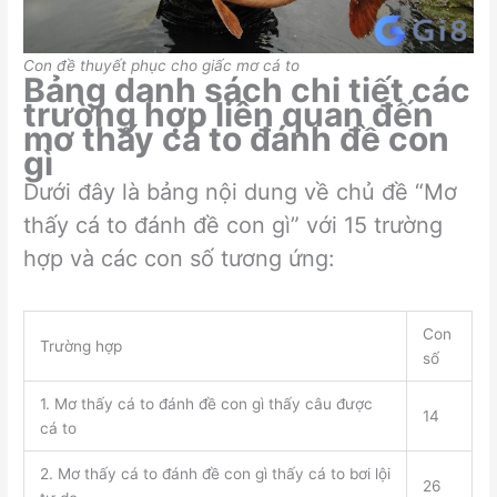
Con đề thuyết phục cho giấc mơ cá to
Bảng danh sách chi tiết các
trường hợp liên quan đến
mơ thấy cá to đánh đề con
gì
Dưới đây là bảng nội dung về chủ đề “Mơ
thấy cá to đánh đề con gì” với 15 trường
hợp và các con số tương ứng:
Con
Trường hợp
số
1. Mơ thấy cá to đánh đề con gì thấy câu được
14
cá to
2. Mơ thấy cá to đánh đề con gì thấy cá to bơi lội
26