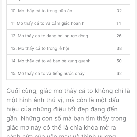
10. Mơ thấy cá to trong bữa ăn
02
11. Mơ thấy cá to và cảm giác hoan hỉ
14
12. Mơ thấy cá to đang bơi ngược dòng
26
13. Mơ thấy cá to trong lễ hội
38
14. Mơ thấy cá to và bạn bè xung quanh
50
15. Mơ thấy cá to và tiếng nước chảy
62
Cuối cùng, giấc mơ thấy cá to không chỉ là
một hình ảnh thú vị, mà còn là một dấu
hiệu của những điều tốt đẹp đang đến
gần. Những con số mà bạn tìm thấy trong
giấc mơ này có thể là chìa khóa mở ra
cánh cửa của vận may và thịnh vượng.