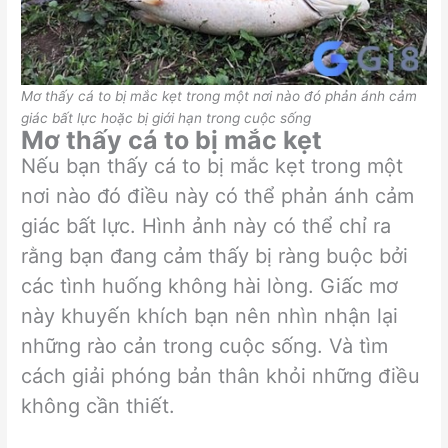
Mơ thấy cá to bị mắc kẹt trong một nơi nào đó phản ánh cảm
giác bất lực hoặc bị giới hạn trong cuộc sống
Mơ thấy cá to bị mắc kẹt
Nếu bạn thấy cá to bị mắc kẹt trong một
nơi nào đó điều này có thể phản ánh cảm
giác bất lực. Hình ảnh này có thể chỉ ra
rằng bạn đang cảm thấy bị ràng buộc bởi
các tình huống không hài lòng. Giấc mơ
này khuyến khích bạn nên nhìn nhận lại
những rào cản trong cuộc sống. Và tìm
cách giải phóng bản thân khỏi những điều
không cần thiết.