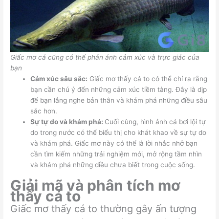
Giấc mơ cá cũng có thể phản ánh cảm xúc và trực giác của
bạn
Cảm xúc sâu sắc:
Giấc mơ thấy cá to có thể chỉ ra rằng
bạn cần chú ý đến những cảm xúc tiềm tàng. Đây là dịp
để bạn lắng nghe bản thân và khám phá những điều sâu
sắc hơn.
Sự tự do và khám phá:
Cuối cùng, hình ảnh cá bơi lội tự
do trong nước có thể biểu thị cho khát khao về sự tự do
và khám phá. Giấc mơ này có thể là lời nhắc nhở bạn
cần tìm kiếm những trải nghiệm mới, mở rộng tầm nhìn
và khám phá những điều chưa biết trong cuộc sống.
Giải mã và phân tích mơ
thấy cá to
Giấc mơ thấy cá to thường gây ấn tượng