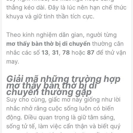
thẳng kéo dài. Đây là lúc nên hạn chế thức
khuya và giữ tinh thần tích cực.
Theo kinh nghiệm dân gian, người từng
mơ thấy bàn thờ bị di chuyển
thường cân
nhắc các số
13
,
31
,
78
hoặc
87
để thử vận
may.
Giải mã những trường hợp
mơ thấy bàn thờ bị di
chuyển thường gặp
Suy cho cùng, giấc mơ này giống như lời
nhắc nhở rằng cuộc sống luôn có biến
động. Điều quan trọng là giữ tâm sáng,
sống tử tế, làm việc cẩn thận và biết quý