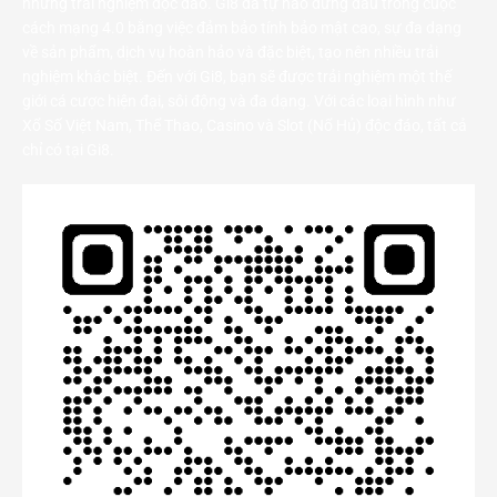
những trải nghiệm độc đáo. Gi8 đã tự hào đứng đầu trong cuộc
cách mạng 4.0 bằng việc đảm bảo tính bảo mật cao, sự đa dạng
về sản phẩm, dịch vụ hoàn hảo và đặc biệt, tạo nên nhiều trải
nghiệm khác biệt. Đến với Gi8, bạn sẽ được trải nghiệm một thế
giới cá cược hiện đại, sôi động và đa dạng. Với các loại hình như
Xổ Số Việt Nam, Thể Thao, Casino và Slot (Nổ Hủ) độc đáo, tất cả
chỉ có tại Gi8.