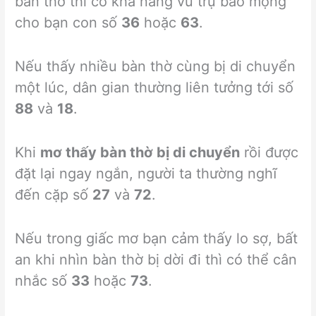
bàn thờ thì có khả năng vũ trụ báo mộng
cho bạn con số
36
hoặc
63
.
Nếu thấy nhiều bàn thờ cùng bị di chuyển
một lúc, dân gian thường liên tưởng tới số
88
và
18
.
Khi
mơ thấy bàn thờ bị di chuyển
rồi được
đặt lại ngay ngắn, người ta thường nghĩ
đến cặp số
27
và
72
.
Nếu trong giấc mơ bạn cảm thấy lo sợ, bất
an khi nhìn bàn thờ bị dời đi thì có thể cân
nhắc số
33
hoặc
73
.