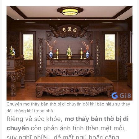
Chuyện mơ thấy bàn thờ bị di chuyển đôi khi báo hiệu sự thay
đổi không khí trong nhà
Riêng về sức khỏe,
mơ thấy bàn thờ bị di
chuyển
còn phản ánh tinh thần mệt mỏi,
suy nghĩ nhiều, dễ mất ngủ hoặc căng