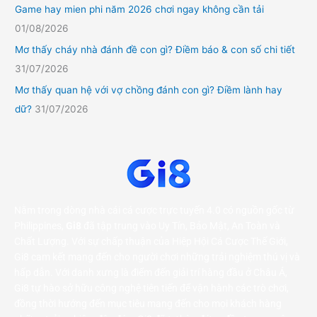
Game hay mien phi năm 2026 chơi ngay không cần tải
01/08/2026
Mơ thấy cháy nhà đánh đề con gì? Điềm báo & con số chi tiết
31/07/2026
Mơ thấy quan hệ với vợ chồng đánh con gì? Điềm lành hay
dữ?
31/07/2026
Nằm trong dòng nhà cái cá cược trực tuyến 4.0 có nguồn gốc từ
Philippines,
Gi8
đã tập trung vào Uy Tín, Bảo Mật, An Toàn và
Chất Lượng. Với sự chấp thuận của Hiệp Hội Cá Cược Thế Giới,
Gi8 cam kết mang đến cho người chơi những trải nghiệm thú vị và
hấp dẫn. Với danh xưng là điểm đến giải trí hàng đầu ở Châu Á,
Gi8 tự hào sở hữu công nghệ tiên tiến để vận hành các trò chơi,
đồng thời hướng đến mục tiêu mang đến cho mọi khách hàng