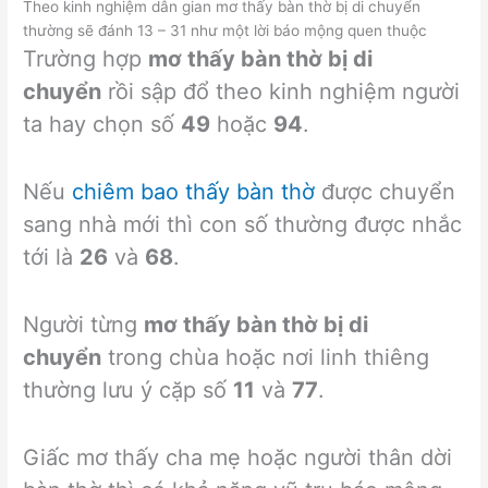
Theo kinh nghiệm dân gian mơ thấy bàn thờ bị di chuyển
thường sẽ đánh 13 – 31 như một lời báo mộng quen thuộc
Trường hợp
mơ thấy bàn thờ bị di
chuyển
rồi sập đổ theo kinh nghiệm người
ta hay chọn số
49
hoặc
94
.
Nếu
chiêm bao thấy bàn thờ
được chuyển
sang nhà mới thì con số thường được nhắc
tới là
26
và
68
.
Người từng
mơ thấy bàn thờ bị di
chuyển
trong chùa hoặc nơi linh thiêng
thường lưu ý cặp số
11
và
77
.
Giấc mơ thấy cha mẹ hoặc người thân dời