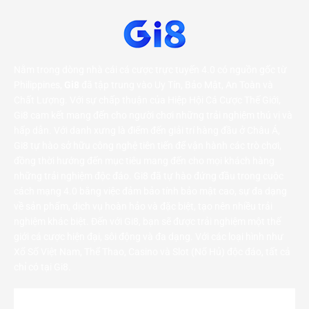
Nằm trong dòng nhà cái cá cược trực tuyến 4.0 có nguồn gốc từ
Philippines,
Gi8
đã tập trung vào Uy Tín, Bảo Mật, An Toàn và
Chất Lượng. Với sự chấp thuận của Hiệp Hội Cá Cược Thế Giới,
Gi8 cam kết mang đến cho người chơi những trải nghiệm thú vị và
hấp dẫn. Với danh xưng là điểm đến giải trí hàng đầu ở Châu Á,
Gi8 tự hào sở hữu công nghệ tiên tiến để vận hành các trò chơi,
đồng thời hướng đến mục tiêu mang đến cho mọi khách hàng
những trải nghiệm độc đáo. Gi8 đã tự hào đứng đầu trong cuộc
cách mạng 4.0 bằng việc đảm bảo tính bảo mật cao, sự đa dạng
về sản phẩm, dịch vụ hoàn hảo và đặc biệt, tạo nên nhiều trải
nghiệm khác biệt. Đến với Gi8, bạn sẽ được trải nghiệm một thế
giới cá cược hiện đại, sôi động và đa dạng. Với các loại hình như
Xổ Số Việt Nam, Thể Thao, Casino và Slot (Nổ Hủ) độc đáo, tất cả
chỉ có tại Gi8.