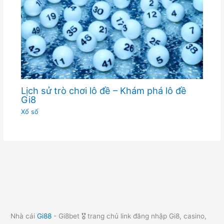
Lịch sử trò chơi lô đề – Khám phá lô đề
Gi8
Xổ số
Nhà cái
Gi88
- Gi8bet 🎖️ trang chủ link đăng nhập Gi8, casino,