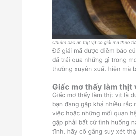
Chiêm bao ăn thịt vịt có giải mã theo 
Để giải mã được điềm báo củ
đã trải qua những gì trong m
thường xuyên xuất hiện mà 
Giấc mơ thấy làm thịt 
Giấc mơ thấy làm thịt vịt là 
bạn đang gặp khá nhiều rắc r
việc hoặc những mối quan hệ
gặp phải bất cứ tình huống n
tĩnh, hãy cố gắng suy xét th