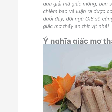
qua giải mã giấc mộng, bạn 
chiêm bao và luận ra được c
dưới đây, đội ngũ Gi8 sẽ cù
giấc mơ thấy ăn thịt vịt nhé!
Ý nghĩa giấc mơ thấ