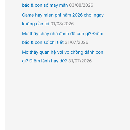
báo & con số may mắn
03/08/2026
Game hay mien phi năm 2026 chơi ngay
không cần tải
01/08/2026
Mơ thấy cháy nhà đánh đề con gì? Điềm
báo & con số chi tiết
31/07/2026
Mơ thấy quan hệ với vợ chồng đánh con
gì? Điềm lành hay dữ?
31/07/2026