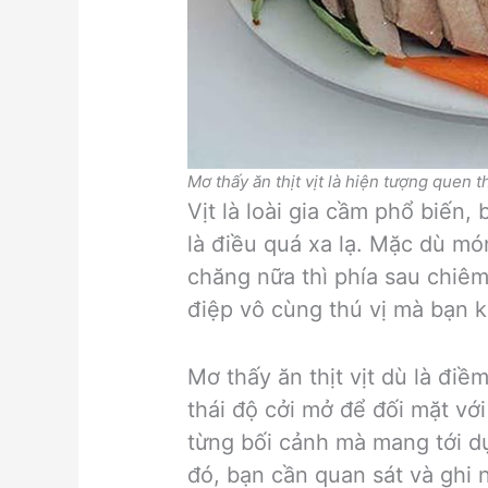
Mơ thấy ăn thịt vịt là hiện tượng quen 
Vịt là loài gia cầm phổ biến, 
là điều quá xa lạ. Mặc dù món
chăng nữa thì phía sau chiê
điệp vô cùng thú vị mà bạn 
Mơ thấy ăn thịt vịt dù là điề
thái độ cởi mở để đối mặt vớ
từng bối cảnh mà mang tới d
đó, bạn cần quan sát và ghi n