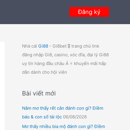
Đăng ký
Nhà cái
Gi88
- Gi8bet 🎖️ trang chủ link
đăng nhập Gi8, casino, xóc đĩa, đại lý Gi88
uy tín hàng đầu châu Á ⭐ khuyến mãi hấp
dẫn dành cho hội viên
Bài viết mới
Nằm mơ thấy rết cắn đánh con gì? Điềm
báo & con số tài lộc
06/08/2026
Mơ thấy nhiều bia mộ đánh con gì? Điềm