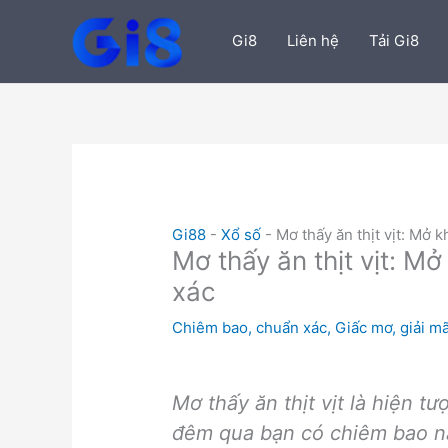
Gi8
Liên hệ
Tải Gi8
Gi88
-
Xổ số
-
Mơ thấy ăn thịt vịt: Mở 
Mơ thấy ăn thịt vịt: M
xác
Chiêm bao
,
chuẩn xác
,
Giấc mơ
,
giải m
Mơ thấy ăn thịt vịt là hiện 
đêm qua bạn có chiêm bao nà