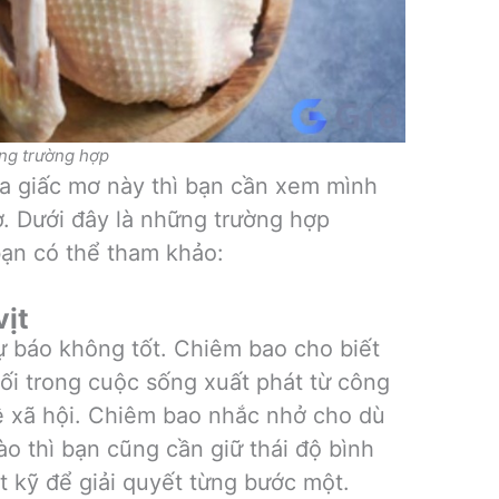
từng trường hợp
a giấc mơ này thì bạn cần xem mình
ơ. Dưới đây là những trường hợp
bạn có thể tham khảo:
vịt
dự báo không tốt. Chiêm bao cho biết
ối trong cuộc sống xuất phát từ công
 xã hội. Chiêm bao nhắc nhở cho dù
ào thì bạn cũng cần giữ thái độ bình
ật kỹ để giải quyết từng bước một.