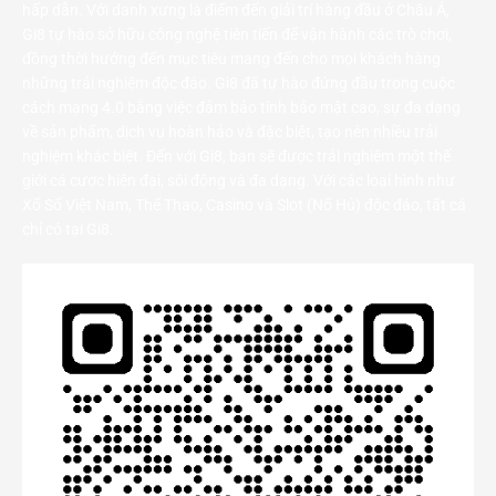
hấp dẫn. Với danh xưng là điểm đến giải trí hàng đầu ở Châu Á,
Gi8 tự hào sở hữu công nghệ tiên tiến để vận hành các trò chơi,
đồng thời hướng đến mục tiêu mang đến cho mọi khách hàng
những trải nghiệm độc đáo. Gi8 đã tự hào đứng đầu trong cuộc
cách mạng 4.0 bằng việc đảm bảo tính bảo mật cao, sự đa dạng
về sản phẩm, dịch vụ hoàn hảo và đặc biệt, tạo nên nhiều trải
nghiệm khác biệt. Đến với Gi8, bạn sẽ được trải nghiệm một thế
giới cá cược hiện đại, sôi động và đa dạng. Với các loại hình như
Xổ Số Việt Nam, Thể Thao, Casino và Slot (Nổ Hủ) độc đáo, tất cả
chỉ có tại Gi8.