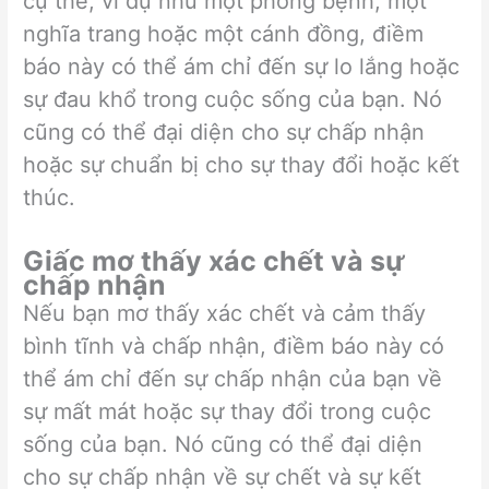
cụ thể, ví dụ như một phòng bệnh, một
nghĩa trang hoặc một cánh đồng, điềm
báo này có thể ám chỉ đến sự lo lắng hoặc
sự đau khổ trong cuộc sống của bạn. Nó
cũng có thể đại diện cho sự chấp nhận
hoặc sự chuẩn bị cho sự thay đổi hoặc kết
thúc.
Giấc mơ thấy xác chết và sự
chấp nhận
Nếu bạn mơ thấy xác chết và cảm thấy
bình tĩnh và chấp nhận, điềm báo này có
thể ám chỉ đến sự chấp nhận của bạn về
sự mất mát hoặc sự thay đổi trong cuộc
sống của bạn. Nó cũng có thể đại diện
cho sự chấp nhận về sự chết và sự kết