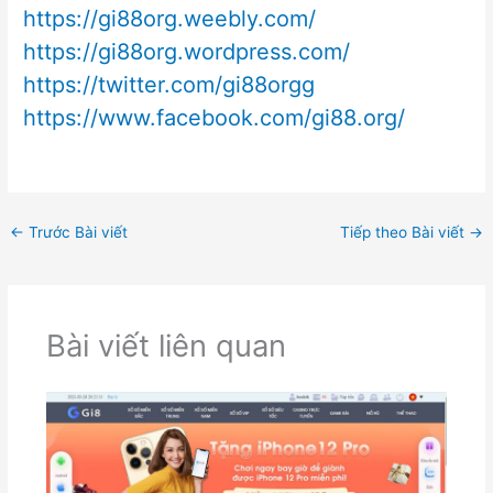
https://gi88org.weebly.com/
https://gi88org.wordpress.com/
https://twitter.com/gi88orgg
https://www.facebook.com/gi88.org/
←
Trước Bài viết
Tiếp theo Bài viết
→
Bài viết liên quan