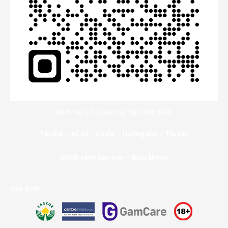
Quét mã QR Code truy cập GI88.ORG
Tải Gi8
–
Xổ số
–
Lô đề
–
Hướng dẫn
–
Tin tức
Chính sánh bảo mật – Điều khoản
Quy định