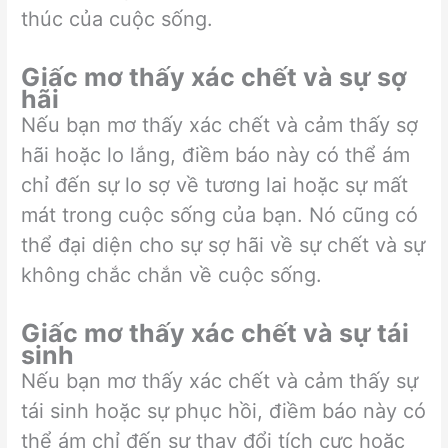
thúc của cuộc sống.
Giấc mơ thấy xác chết và sự sợ
hãi
Nếu bạn mơ thấy xác chết và cảm thấy sợ
hãi hoặc lo lắng, điềm báo này có thể ám
chỉ đến sự lo sợ về tương lai hoặc sự mất
mát trong cuộc sống của bạn. Nó cũng có
thể đại diện cho sự sợ hãi về sự chết và sự
không chắc chắn về cuộc sống.
Giấc mơ thấy xác chết và sự tái
sinh
Nếu bạn mơ thấy xác chết và cảm thấy sự
tái sinh hoặc sự phục hồi, điềm báo này có
thể ám chỉ đến sự thay đổi tích cực hoặc