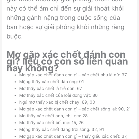
này có thể ám chỉ đến sự giải thoát khỏi
những gánh nặng trong cuộc sống của
bạn hoặc sự giải phóng khỏi những ràng
buộc.
Mơ gặp xác chết đánh con
gì? liệu có con số liên quan
hay không?
Mơ gặp xác chết đánh con gì – xác chết phụ là nữ: 37
Mộng thấy xác chết đàn ông: 01
Mơ thấy xác chết là trẻ con: 67
Mơ thấy xác chết của loài động vật: 80
Ngủ mơ thấy xác bị chết cháy: 89, 00
Mơ gặp xác chết đánh con gì – xác chết sống lại: 90, 21
Mơ thấy xác chết anh, chị, em: 28
Mơ thấy xác chết bố, mẹ: 15, 26
Mộng thấy xác chết đang trôi sông: 32, 91
Mơ gặp xác chết đánh con gì – thấy giấu xác chết: 37,