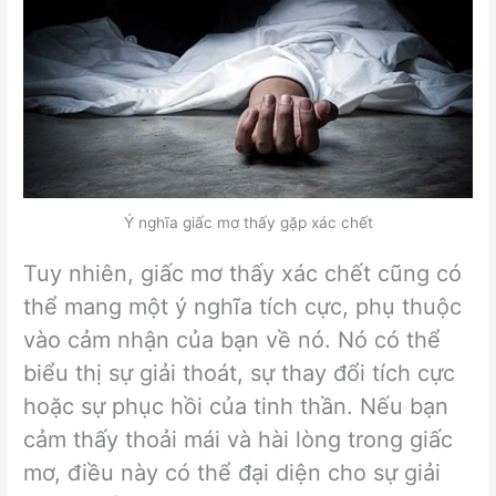
Ý nghĩa giấc mơ thấy gặp xác chết
Tuy nhiên, giấc mơ thấy xác chết cũng có
thể mang một ý nghĩa tích cực, phụ thuộc
vào cảm nhận của bạn về nó. Nó có thể
biểu thị sự giải thoát, sự thay đổi tích cực
hoặc sự phục hồi của tinh thần. Nếu bạn
cảm thấy thoải mái và hài lòng trong giấc
mơ, điều này có thể đại diện cho sự giải