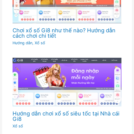
Chơi xổ số Gi8 như thế nào? Hướng dẫn
cách chơi chi tiết
Hướng dẫn
,
Xổ số
Hướng dẫn chơi xổ số siêu tốc tại Nhà cái
Gi8
Xổ số