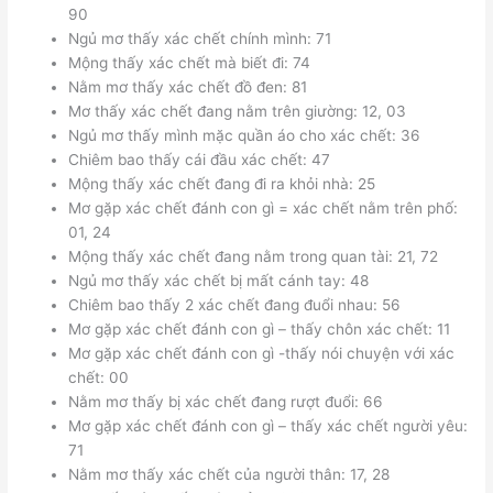
90
Ngủ mơ thấy xác chết chính mình: 71
Mộng thấy xác chết mà biết đi: 74
Nằm mơ thấy xác chết đồ đen: 81
Mơ thấy xác chết đang nằm trên giường: 12, 03
Ngủ mơ thấy mình mặc quần áo cho xác chết: 36
Chiêm bao thấy cái đầu xác chết: 47
Mộng thấy xác chết đang đi ra khỏi nhà: 25
Mơ gặp xác chết đánh con gì = xác chết nằm trên phố:
01, 24
Mộng thấy xác chết đang nằm trong quan tài: 21, 72
Ngủ mơ thấy xác chết bị mất cánh tay: 48
Chiêm bao thấy 2 xác chết đang đuổi nhau: 56
Mơ gặp xác chết đánh con gì – thấy chôn xác chết: 11
Mơ gặp xác chết đánh con gì -thấy nói chuyện với xác
chết: 00
Nằm mơ thấy bị xác chết đang rượt đuổi: 66
Mơ gặp xác chết đánh con gì – thấy xác chết người yêu:
71
Nằm mơ thấy xác chết của người thân: 17, 28