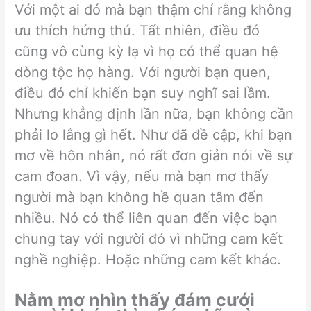
Với một ai đó mà bạn thậm chí rằng không
ưu thích hứng thú. Tất nhiên, điều đó
cũng vô cùng kỳ lạ vì họ có thể quan hệ
dòng tộc họ hàng. Với người bạn quen,
điều đó chỉ khiến bạn suy nghĩ sai lầm.
Nhưng khẳng định lần nữa, bạn không cần
phải lo lắng gì hết. Như đã đề cập, khi bạn
mơ về hôn nhân, nó rất đơn giản nói về sự
cam đoan. Vì vậy, nếu mà bạn mơ thấy
người mà bạn không hề quan tâm đến
nhiều. Nó có thể liên quan đến việc bạn
chung tay với người đó vì những cam kết
nghề nghiệp. Hoặc những cam kết khác.
Nằm mơ nhìn thấy đám cưới