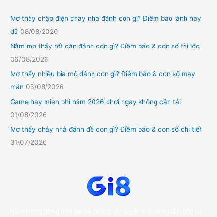
Mơ thấy chập điện cháy nhà đánh con gì? Điềm báo lành hay
dữ
08/08/2026
Nằm mơ thấy rết cắn đánh con gì? Điềm báo & con số tài lộc
06/08/2026
Mơ thấy nhiều bia mộ đánh con gì? Điềm báo & con số may
mắn
03/08/2026
Game hay mien phi năm 2026 chơi ngay không cần tải
01/08/2026
Mơ thấy cháy nhà đánh đề con gì? Điềm báo & con số chi tiết
31/07/2026
Nằm trong dòng nhà cái cá cược trực tuyến 4.0 có nguồn gốc từ