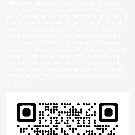
Philippines,
Gi8
đã tập trung vào Uy Tín, Bảo Mật, An Toàn và
Chất Lượng. Với sự chấp thuận của Hiệp Hội Cá Cược Thế Giới,
Gi8 cam kết mang đến cho người chơi những trải nghiệm thú vị và
hấp dẫn. Với danh xưng là điểm đến giải trí hàng đầu ở Châu Á,
Gi8 tự hào sở hữu công nghệ tiên tiến để vận hành các trò chơi,
đồng thời hướng đến mục tiêu mang đến cho mọi khách hàng
những trải nghiệm độc đáo. Gi8 đã tự hào đứng đầu trong cuộc
cách mạng 4.0 bằng việc đảm bảo tính bảo mật cao, sự đa dạng
về sản phẩm, dịch vụ hoàn hảo và đặc biệt, tạo nên nhiều trải
nghiệm khác biệt. Đến với Gi8, bạn sẽ được trải nghiệm một thế
giới cá cược hiện đại, sôi động và đa dạng. Với các loại hình như
Xổ Số Việt Nam, Thể Thao, Casino và Slot (Nổ Hủ) độc đáo, tất cả
chỉ có tại Gi8.