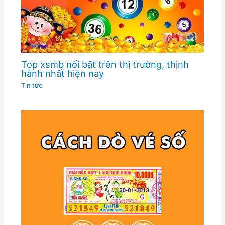
Top xsmb nổi bật trên thị trường, thịnh
hành nhất hiện nay
Tin tức