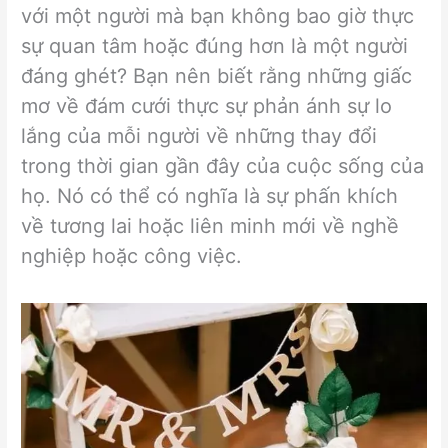
với một người mà bạn không bao giờ thực
sự quan tâm hoặc đúng hơn là một người
đáng ghét? Bạn nên biết rằng những giấc
mơ về đám cưới thực sự phản ánh sự lo
lắng của mỗi người về những thay đổi
trong thời gian gần đây của cuộc sống của
họ. Nó có thể có nghĩa là sự phấn khích
về tương lai hoặc liên minh mới về nghề
nghiệp hoặc công việc.