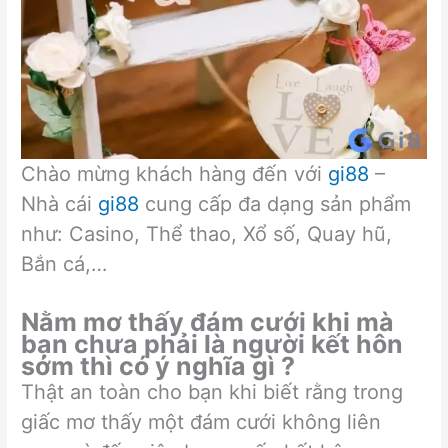
Chào mừng khách hàng đến với
gi88
–
Nhà cái
gi88
cung cấp đa dạng sản phẩm
như: Casino, Thể thao, Xổ số, Quay hũ,
Bắn cá,…
Nằm mơ thấy đám cưới khi mà
bạn chưa phải là người kết hôn
sớm thì có ý nghĩa gì ?
Thật an toàn cho bạn khi biết rằng trong
giấc mơ thấy một đám cưới không liên