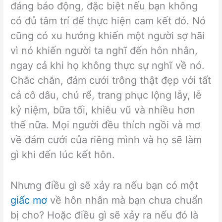
đáng báo động, đặc biệt nếu bạn không
có đủ tâm trí để thực hiện cam kết đó. Nó
cũng có xu hướng khiến một người sợ hãi
vì nó khiến người ta nghĩ đến hôn nhân,
ngay cả khi họ không thực sự nghĩ về nó.
Chắc chắn, đám cưới trông thật đẹp với tất
cả cô dâu, chú rể, trang phục lộng lẫy, lễ
kỷ niệm, bữa tối, khiêu vũ và nhiều hơn
thế nữa. Mọi người đều thích ngồi và mơ
về đám cưới của riêng mình và họ sẽ làm
gì khi đến lúc kết hôn.
Nhưng điều gì sẽ xảy ra nếu bạn có một
giấc mơ
về hôn nhân mà bạn chưa chuẩn
bị cho? Hoặc điều gì sẽ xảy ra nếu đó là