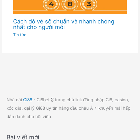
Cách dò vé số chuẩn và nhanh chóng
nhất cho người mới
Tin tức
Nhà cái
Gi88
- Gi8bet 🎖️ trang chủ link đăng nhập Gi8, casino,
xóc đĩa, đại lý Gi88 uy tín hàng đầu châu Á ⭐ khuyến mãi hấp
dẫn dành cho hội viên
Bài viết mới