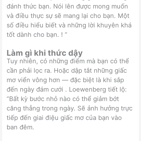
đánh thức bạn. Nói lên được mong muốn
và điều thực sự sẽ mang lại cho bạn. Một
số điều hiểu biết và những lời khuyên khá
tốt dành cho bạn. ! ”
Làm gì khi thức dậy
Tuy nhiên, có những điểm mà bạn có thể
cần phải lọc ra. Hoặc dập tắt những giấc
mơ viển vông hơn — đặc biệt là khi sắp
đến ngày đám cưới . Loewenberg tiết lộ:
“Bất kỳ bước nhỏ nào có thể giảm bớt
căng thẳng trong ngày. Sẽ ảnh hưởng trực
tiếp đến giai điệu giấc mơ của bạn vào
ban đêm.