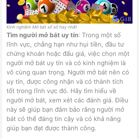
Kinh nghiệm Mở bát xổ số hay nhất
Tìm người mở bát uy tín
: Trong một số
lĩnh vực, chẳng hạn như hụi tiền, đầu tư
chứng khoán hoặc đấu giá, việc chọn một
người mở bát uy tín và có kinh nghiệm là
vô cùng quan trọng. Người mở bát nên có
uy tín, được công nhận và có thành tích
tốt trong lĩnh vực đó. Hãy tìm hiểu về
người mở bát, xem xét các đánh giá. Điều
này sẽ giúp bạn đảm bảo rằng người mở
bát có thể đáng tin cậy và có khả năng
giúp bạn đạt được thành công.