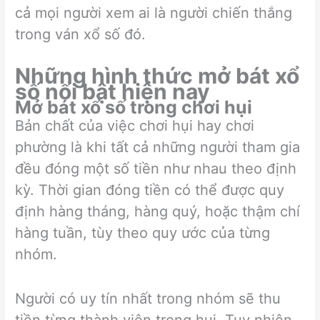
cả mọi người xem ai là người chiến thắng
trong ván xổ số đó.
Những hình thức mở bát xổ
số nổi bật hiện nay
Mở bát xổ số trong chơi hụi
Bản chất của việc chơi hụi hay chơi
phường là khi tất cả những người tham gia
đều đóng một số tiền như nhau theo định
kỳ. Thời gian đóng tiền có thể được quy
định hàng tháng, hàng quý, hoặc thậm chí
hàng tuần, tùy theo quy ước của từng
nhóm.
Người có uy tín nhất trong nhóm sẽ thu