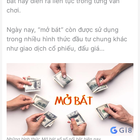
bát này diễn ra liên tục trong từng ván
chơi.
Ngày nay, “mở bát” còn được sử dụng
trong nhiều hình thức đầu tư chung khác
như giao dịch cổ phiếu, đấu giá…
Những hình thức Mở bát xổ số nổi bật hiện nay