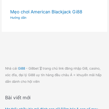
Mẹo chơi American Blackjack Gi88
Hướng dẫn
Nhà cái
Gi88
- Gi8bet 🎖️ trang chủ link đăng nhập Gi8, casino,
xóc đĩa, đại lý Gi88 uy tín hàng đầu châu Á ⭐ khuyến mãi hấp
dẫn dành cho hội viên
Bài viết mới
Mơ thấy nhiều bia mộ đánh con gì? Điềm báo & con số may