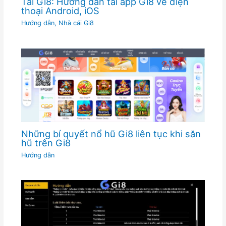
Tải Gi8: Hướng dẫn tải app Gi8 về điện
thoại Android, iOS
Hướng dẫn
,
Nhà cái Gi8
Những bí quyết nổ hũ Gi8 liên tục khi săn
hũ trên Gi8
Hướng dẫn