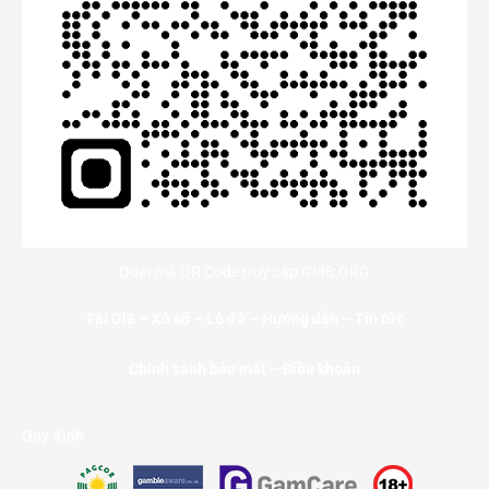
Quét mã QR Code truy cập GI88.ORG
Tải Gi8
–
Xổ số
–
Lô đề
–
Hướng dẫn
–
Tin tức
Chính sánh bảo mật – Điều khoản
Quy định