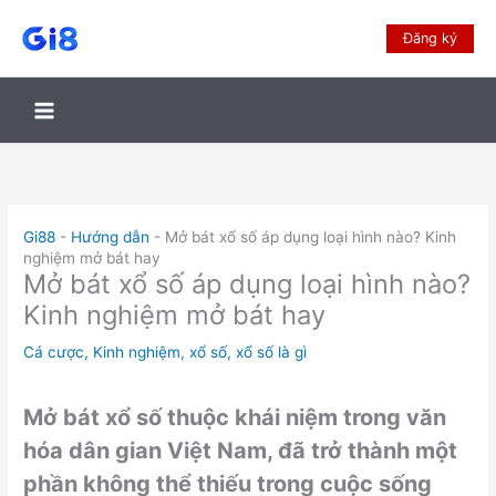
Đăng ký
Gi88
-
Hướng dẫn
-
Mở bát xổ số áp dụng loại hình nào? Kinh
nghiệm mở bát hay
Mở bát xổ số áp dụng loại hình nào?
Kinh nghiệm mở bát hay
Cá cược
,
Kinh nghiệm
,
xổ số
,
xổ số là gì
Mở bát xổ số thuộc khái niệm trong văn
hóa dân gian Việt Nam, đã trở thành một
phần không thể thiếu trong cuộc sống