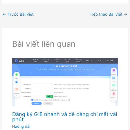
←
Trước Bài viết
Tiếp theo Bài viết
→
Bài viết liên quan
Đăng ký Gi8 nhanh và dễ dàng chỉ mất vài
phút
Hướng dẫn