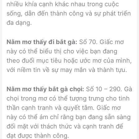
nhiều khía cạnh khác nhau trong cuộc
sống, dẫn đến thành công và sự phát triển
đa dạng.
Nằm mơ thấy đi bắt gà:
Số 70. Giấc mơ
này có thể biểu thị cho việc bạn đang
theo đuổi mục tiêu hoặc ước mơ của mình,
với niềm tin về sự may mắn và thành tựu.
Nằm mơ thấy bắt gà chọi:
Số 10 – 290. Gà
chọi trong mơ có thể tượng trưng cho tinh
thần cạnh tranh và quyết tâm. Giấc mơ
này có thể ám chỉ rằng bạn đang sẵn sàng
đối mặt với thách thức và cạnh tranh để
đạt được thành công.