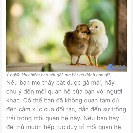
Ý nghĩa khi chiêm bao bắt gà? mơ bắt gà đánh con gì?
Nếu bạn mơ thấy bắt được gà mái, hãy
chú ý đến mối quan hệ của bạn với người
khác. Có thể bạn đã không quan tâm đủ
đến cảm xúc của đối tác, dẫn đến sự trống
trải trong mối quan hệ này. Nếu bạn hay
đề thủ muốn tiếp tục duy trì mối quan hệ