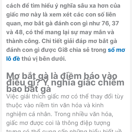
cách để tìm hiểu ý nghĩa sâu xa hơn của
giấc mơ này là xem xét các con số liên
quan, mơ bắt gà đánh con gì như 76, 37
và 48, có thể mang lại sự may mắn và
thành công. Chi tiết giải đáp mơ bắt gà
đánh con gì được Gi8 chia sẻ trong
sổ mơ
lô đề
thú vị bên dưới.
Mơ bắt gà là điềm báo vào
điều gì? Ý nghĩa giấc chiêm
bao bắt gà
Việc giải thích giấc mơ có thể thay đổi tùy
thuộc vào niềm tin văn hóa và kinh
nghiệm cá nhân. Trong nhiều văn hóa,
giấc mơ được coi là thông điệp tượng
trưng có thể cung cấp những hiểu biết về