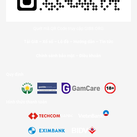
Quét mã QR Code truy cập GI88.ORG
Tải Gi8
–
Xổ số
–
Lô đề
–
Hướng dẫn
–
Tin tức
Chính sánh bảo mật – Điều khoản
Quy định
Hình thức thanh toán