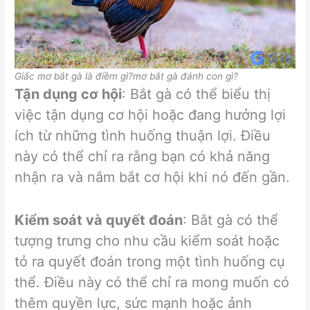
Giấc mơ bắt gà là điềm gì?mơ bắt gà đánh con gì?
Tận dụng cơ hội
: Bắt gà có thể biểu thị
việc tận dụng cơ hội hoặc đang hưởng lợi
ích từ những tình huống thuận lợi. Điều
này có thể chỉ ra rằng bạn có khả năng
nhận ra và nắm bắt cơ hội khi nó đến gần.
Kiểm soát và quyết đoán
: Bắt gà có thể
tượng trưng cho nhu cầu kiểm soát hoặc
tỏ ra quyết đoán trong một tình huống cụ
thể. Điều này có thể chỉ ra mong muốn có
thêm quyền lực, sức mạnh hoặc ảnh