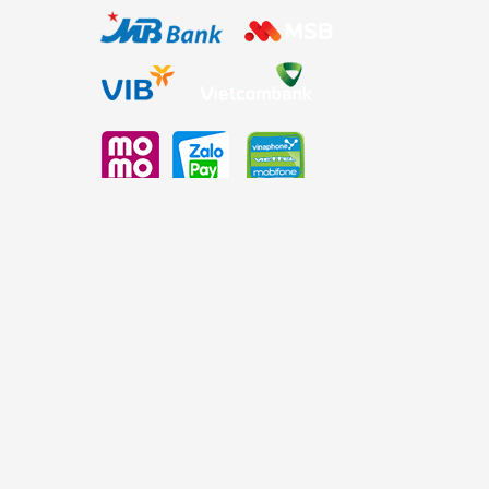
Bản đồ