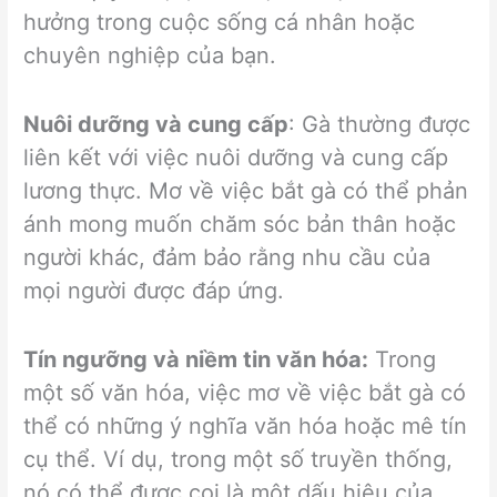
hưởng trong cuộc sống cá nhân hoặc
chuyên nghiệp của bạn.
Nuôi dưỡng và cung cấp
: Gà thường được
liên kết với việc nuôi dưỡng và cung cấp
lương thực. Mơ về việc bắt gà có thể phản
ánh mong muốn chăm sóc bản thân hoặc
người khác, đảm bảo rằng nhu cầu của
mọi người được đáp ứng.
Tín ngưỡng và niềm tin văn hóa:
Trong
một số văn hóa, việc mơ về việc bắt gà có
thể có những ý nghĩa văn hóa hoặc mê tín
cụ thể. Ví dụ, trong một số truyền thống,
nó có thể được coi là một dấu hiệu của