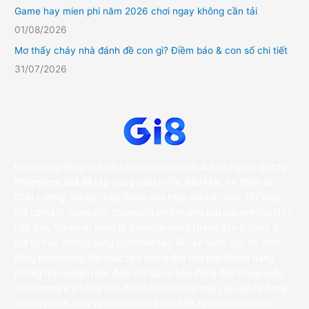
Game hay mien phi năm 2026 chơi ngay không cần tải
01/08/2026
Mơ thấy cháy nhà đánh đề con gì? Điềm báo & con số chi tiết
31/07/2026
Nằm trong dòng nhà cái cá cược trực tuyến 4.0 có nguồn gốc từ
Philippines,
Gi8
đã tập trung vào Uy Tín, Bảo Mật, An Toàn và
Chất Lượng. Với sự chấp thuận của Hiệp Hội Cá Cược Thế Giới,
Gi8 cam kết mang đến cho người chơi những trải nghiệm thú vị và
hấp dẫn. Với danh xưng là điểm đến giải trí hàng đầu ở Châu Á,
Gi8 tự hào sở hữu công nghệ tiên tiến để vận hành các trò chơi,
đồng thời hướng đến mục tiêu mang đến cho mọi khách hàng
những trải nghiệm độc đáo. Gi8 đã tự hào đứng đầu trong cuộc
cách mạng 4.0 bằng việc đảm bảo tính bảo mật cao, sự đa dạng
về sản phẩm, dịch vụ hoàn hảo và đặc biệt, tạo nên nhiều trải