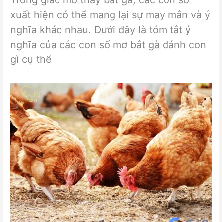
Trong giấc mơ thấy bắt gà, các con số
xuất hiện có thể mang lại sự may mắn và ý
nghĩa khác nhau. Dưới đây là tóm tắt ý
nghĩa của các con số mơ bắt gà đánh con
gì cụ thể