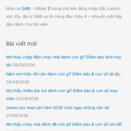
Nhà cái
Gi88
- Gi8bet 🎖️ trang chủ link đăng nhập Gi8, casino,
xóc đĩa, đại lý Gi88 uy tín hàng đầu châu Á ⭐ khuyến mãi hấp
dẫn dành cho hội viên
Bài viết mới
Mơ thấy chập điện cháy nhà đánh con gì? Điềm báo lành hay
dữ
08/08/2026
Nằm mơ thấy rết cắn đánh con gì? Điềm báo & con số tài lộc
06/08/2026
Mơ thấy nhiều bia mộ đánh con gì? Điềm báo & con số may
mắn
03/08/2026
Game hay mien phi năm 2026 chơi ngay không cần tải
01/08/2026
Mơ thấy cháy nhà đánh đề con gì? Điềm báo & con số chi tiết