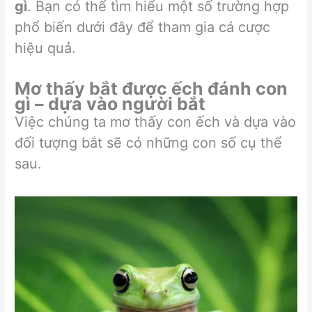
gì
. Bạn có thể tìm hiểu một số trường hợp
phổ biến dưới đây để tham gia cá cược
hiệu quả.
Mơ thấy bắt được ếch đánh con
gì – dựa vào người bắt
Việc chúng ta mơ thấy con ếch và dựa vào
đối tượng bắt sẽ có những con số cụ thể
sau.