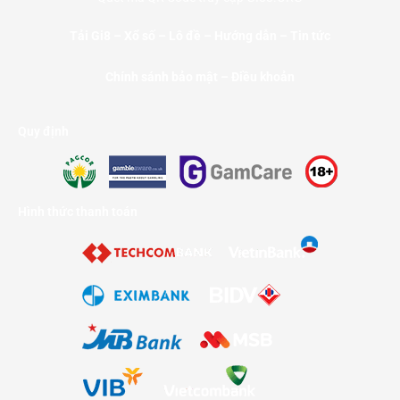
Tải Gi8
–
Xổ số
–
Lô đề
–
Hướng dẫn
–
Tin tức
Chính sánh bảo mật – Điều khoản
Quy định
Hình thức thanh toán