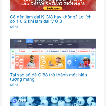
Có nên làm đại lý Gi8 hay không? Lợi ích
có 1-0-2 khi làm đại lý Gi8
Xổ số
Tại sao số đề Gi88 trở thành một hiện
tượng mạng
Xổ số