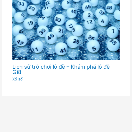
Lịch sử trò chơi lô đề – Khám phá lô đề
Gi8
Xổ số