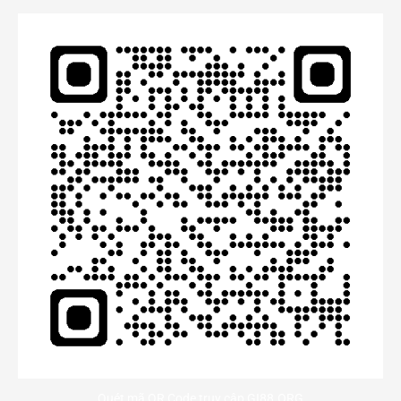
Quét mã QR Code truy cập GI88.ORG