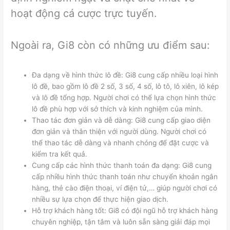
hoạt động cá cược trực tuyến.
Ngoài ra, Gi8 còn có những ưu điểm sau:
Đa dạng về hình thức lô đề: Gi8 cung cấp nhiều loại hình
lô đề, bao gồm lô đề 2 số, 3 số, 4 số, lô tô, lô xiên, lô kép
và lô đề tổng hợp. Người chơi có thể lựa chọn hình thức
lô đề phù hợp với sở thích và kinh nghiệm của mình.
Thao tác đơn giản và dễ dàng: Gi8 cung cấp giao diện
đơn giản và thân thiện với người dùng. Người chơi có
thể thao tác dễ dàng và nhanh chóng để đặt cược và
kiểm tra kết quả.
Cung cấp các hình thức thanh toán đa dạng: Gi8 cung
cấp nhiều hình thức thanh toán như chuyển khoản ngân
hàng, thẻ cào điện thoại, ví điện tử,… giúp người chơi có
nhiều sự lựa chọn để thực hiện giao dịch.
Hỗ trợ khách hàng tốt: Gi8 có đội ngũ hỗ trợ khách hàng
chuyên nghiệp, tận tâm và luôn sẵn sàng giải đáp mọi