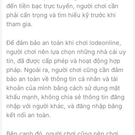
đến tiền bạc trực tuyến, người chơi cần
phải cẩn trọng và tìm hiểu kỹ trước khi
tham gia.
Để đảm bảo an toàn khi chơi lodeonline,
người chơi nên lựa chọn những nhà cái uy
tín, đã được cấp phép và hoạt động hợp
pháp. Ngoài ra, người chơi cũng cần đảm
bảo an toàn về thông tin cá nhân và tài
khoản của mình bằng cách sử dụng mật
khẩu mạnh, không chia sẻ thông tin đăng
nhập với người khác, và đăng nhập bằng
kết nối an toàn.
Bên cạnh đó, người chơi cũng nên chơi