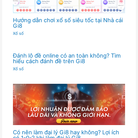
Hướng dẫn chơi xổ số siêu tốc tại Nhà cái
Gi8
Xổ số
Đánh lô đề online có an toàn không? Tìm
hiểu cách đánh đề trên Gi8
Xổ số
Có nên làm đại lý Gi8 hay không? Lợi ích
có 1-0-2 khi làm đại lý Gi8