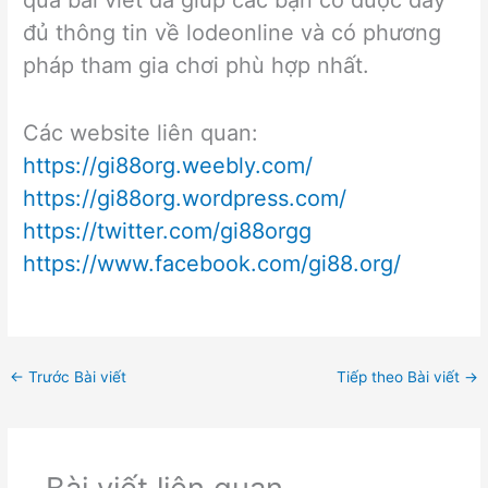
đủ thông tin về lodeonline và có phương
pháp tham gia chơi phù hợp nhất.
Các website liên quan:
https://gi88org.weebly.com/
https://gi88org.wordpress.com/
https://twitter.com/gi88orgg
https://www.facebook.com/gi88.org/
←
Trước Bài viết
Tiếp theo Bài viết
→