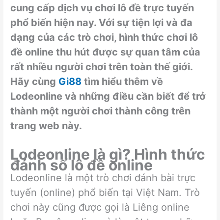
cung cấp dịch vụ chơi lô đề trực tuyến
phổ biến hiện nay. Với sự tiện lợi và đa
dạng của các trò chơi, hình thức chơi lô
đề online thu hút được sự quan tâm của
rất nhiều người chơi trên toàn thế giới.
Hãy cùng
Gi88
tìm hiểu thêm về
Lodeonline và những điều cần biết để trở
thành một người chơi thành công trên
trang web này.
Lodeonline là gì? Hình thức
đánh số lô đề online
Lodeonline là một trò chơi đánh bài trực
tuyến (online) phổ biến tại Việt Nam. Trò
chơi này cũng được gọi là Liêng online