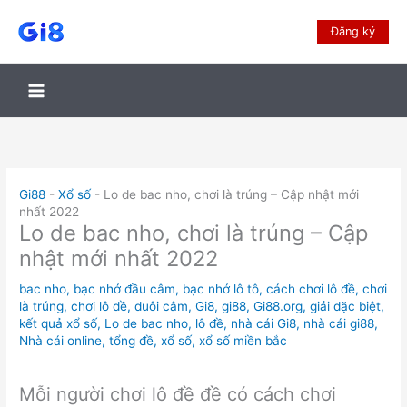
Đăng ký
Gi88
-
Xổ số
-
Lo de bac nho, chơi là trúng – Cập nhật mới
nhất 2022
Lo de bac nho, chơi là trúng – Cập
nhật mới nhất 2022
bac nho
,
bạc nhớ đầu câm
,
bạc nhớ lô tô
,
cách chơi lô đề
,
chơi
là trúng
,
chơi lô đề
,
đuôi câm
,
Gi8
,
gi88
,
Gi88.org
,
giải đặc biệt
,
kết quả xổ số
,
Lo de bac nho
,
lô đề
,
nhà cái Gi8
,
nhà cái gi88
,
Nhà cái online
,
tổng đề
,
xổ số
,
xổ số miền bắc
Mỗi người chơi lô đề đề có cách chơi