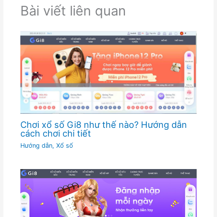
Bài viết liên quan
Chơi xổ số Gi8 như thế nào? Hướng dẫn
cách chơi chi tiết
Hướng dẫn
,
Xổ số