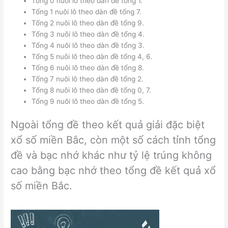
Tổng 0 nuôi lô theo dàn đề tổng 1.
Tổng 1 nuôi lô theo dàn đề tổng 7.
Tổng 2 nuôi lô theo dàn đề tổng 9.
Tổng 3 nuôi lô theo dàn đề tổng 4.
Tổng 4 nuôi lô theo dàn đề tổng 3.
Tổng 5 nuôi lô theo dàn đề tổng 4, 6.
Tổng 6 nuôi lô theo dàn đề tổng 8.
Tổng 7 nuôi lô theo dàn đề tổng 2.
Tổng 8 nuôi lô theo dàn đề tổng 0, 7.
Tổng 9 nuôi lô theo dàn đề tổng 5.
Ngoài tổng đề theo kết quả giải đặc biệt
xổ số miền Bắc, còn một số cách tỉnh tổng
đề và bạc nhớ khác như tỷ lệ trúng không
cao bằng bạc nhớ theo tổng đề kết quả xổ
số miền Bắc.