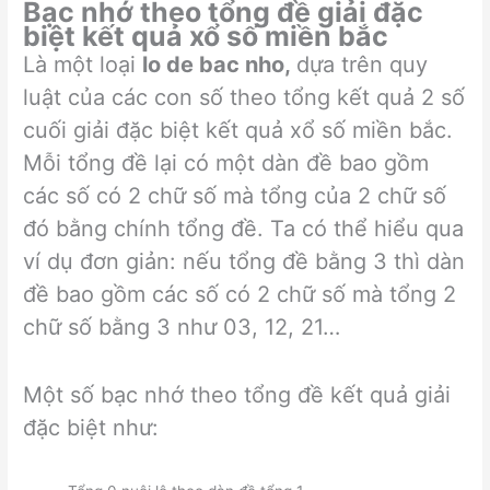
Bạc nhớ theo tổng đề giải đặc
biệt kết quả xổ số miền bắc
Là một loại
lo de bac nho,
dựa trên quy
luật của các con số theo tổng kết quả 2 số
cuối giải đặc biệt kết quả xổ số miền bắc.
Mỗi tổng đề lại có một dàn đề bao gồm
các số có 2 chữ số mà tổng của 2 chữ số
đó bằng chính tổng đề. Ta có thể hiểu qua
ví dụ đơn giản: nếu tổng đề bằng 3 thì dàn
đề bao gồm các số có 2 chữ số mà tổng 2
chữ số bằng 3 như 03, 12, 21…
Một số bạc nhớ theo tổng đề kết quả giải
đặc biệt như: