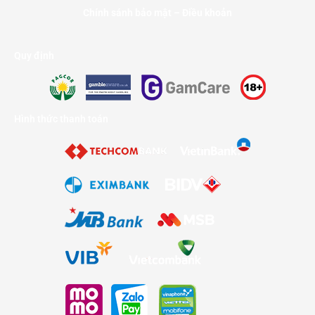
Chính sánh bảo mật – Điều khoản
Quy định
Hình thức thanh toán