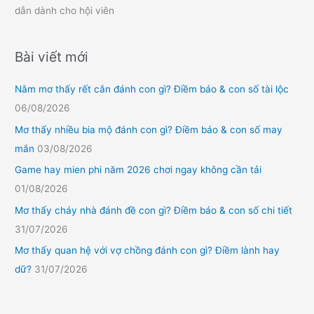
dẫn dành cho hội viên
Bài viết mới
Nằm mơ thấy rết cắn đánh con gì? Điềm báo & con số tài lộc
06/08/2026
Mơ thấy nhiều bia mộ đánh con gì? Điềm báo & con số may
mắn
03/08/2026
Game hay mien phi năm 2026 chơi ngay không cần tải
01/08/2026
Mơ thấy cháy nhà đánh đề con gì? Điềm báo & con số chi tiết
31/07/2026
Mơ thấy quan hệ với vợ chồng đánh con gì? Điềm lành hay
dữ?
31/07/2026