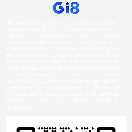
Nằm trong dòng nhà cái cá cược trực tuyến 4.0 có nguồn gốc từ
Philippines,
Gi8
đã tập trung vào Uy Tín, Bảo Mật, An Toàn và
Chất Lượng. Với sự chấp thuận của Hiệp Hội Cá Cược Thế Giới,
Gi8 cam kết mang đến cho người chơi những trải nghiệm thú vị và
hấp dẫn. Với danh xưng là điểm đến giải trí hàng đầu ở Châu Á,
Gi8 tự hào sở hữu công nghệ tiên tiến để vận hành các trò chơi,
đồng thời hướng đến mục tiêu mang đến cho mọi khách hàng
những trải nghiệm độc đáo. Gi8 đã tự hào đứng đầu trong cuộc
cách mạng 4.0 bằng việc đảm bảo tính bảo mật cao, sự đa dạng
về sản phẩm, dịch vụ hoàn hảo và đặc biệt, tạo nên nhiều trải
nghiệm khác biệt. Đến với Gi8, bạn sẽ được trải nghiệm một thế
giới cá cược hiện đại, sôi động và đa dạng. Với các loại hình như
Xổ Số Việt Nam, Thể Thao, Casino và Slot (Nổ Hủ) độc đáo, tất cả
chỉ có tại Gi8.