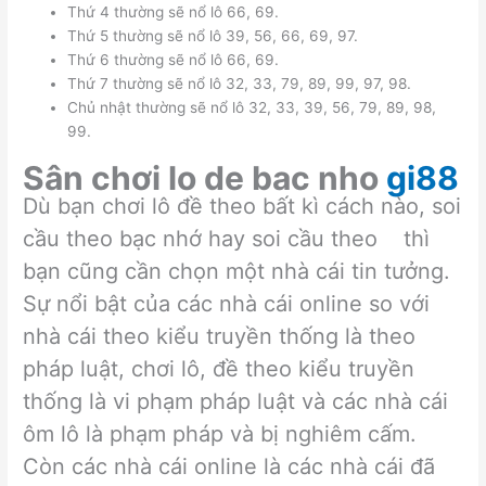
Thứ 4 thường sẽ nổ lô 66, 69.
Thứ 5 thường sẽ nổ lô 39, 56, 66, 69, 97.
Thứ 6 thường sẽ nổ lô 66, 69.
Thứ 7 thường sẽ nổ lô 32, 33, 79, 89, 99, 97, 98.
Chủ nhật thường sẽ nổ lô 32, 33, 39, 56, 79, 89, 98,
99.
Sân chơi lo de bac nho
gi88
Dù bạn chơi lô đề theo bất kì cách nào, soi
cầu theo bạc nhớ hay soi cầu theo thì
bạn cũng cần chọn một nhà cái tin tưởng.
Sự nổi bật của các nhà cái online so với
nhà cái theo kiểu truyền thống là theo
pháp luật, chơi lô, đề theo kiểu truyền
thống là vi phạm pháp luật và các nhà cái
ôm lô là phạm pháp và bị nghiêm cấm.
Còn các nhà cái online là các nhà cái đã