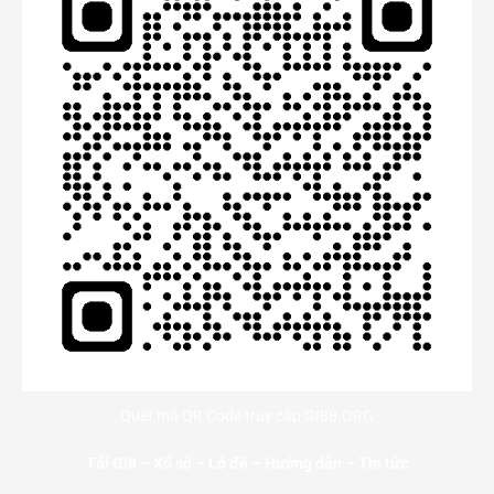
Quét mã QR Code truy cập GI88.ORG
Tải Gi8
–
Xổ số
–
Lô đề
–
Hướng dẫn
–
Tin tức