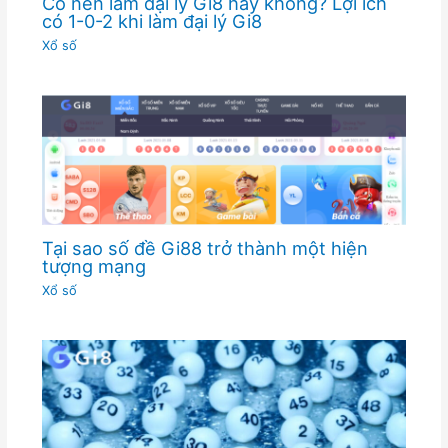
Có nên làm đại lý Gi8 hay không? Lợi ích
có 1-0-2 khi làm đại lý Gi8
Xổ số
Tại sao số đề Gi88 trở thành một hiện
tượng mạng
Xổ số