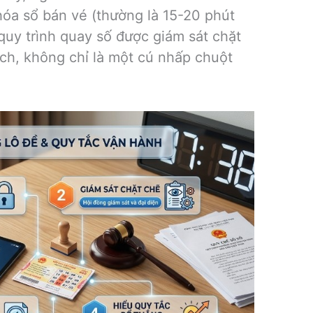
khóa sổ bán vé (thường là 15-20 phút
 quy trình quay số được giám sát chặt
ch, không chỉ là một cú nhấp chuột