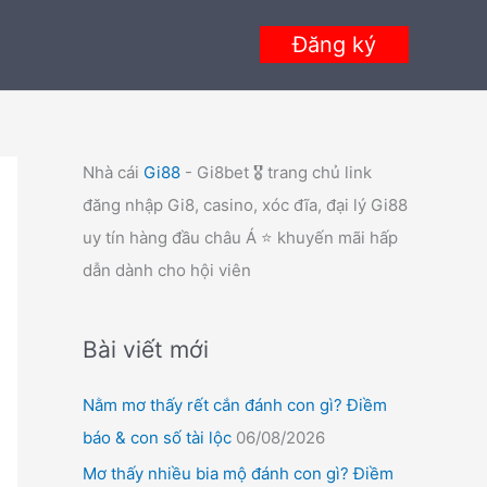
Đăng ký
Nhà cái
Gi88
- Gi8bet 🎖️ trang chủ link
đăng nhập Gi8, casino, xóc đĩa, đại lý Gi88
uy tín hàng đầu châu Á ⭐ khuyến mãi hấp
dẫn dành cho hội viên
Bài viết mới
Nằm mơ thấy rết cắn đánh con gì? Điềm
báo & con số tài lộc
06/08/2026
Mơ thấy nhiều bia mộ đánh con gì? Điềm