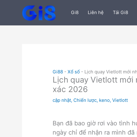
Gi8
Liên hệ
Tải Gi8
Gi88
-
Xổ số
-
Lịch quay Vietlott mới n
Lịch quay Vietlott mới
xác 2026
cập nhật
,
Chiến lược
,
keno
,
Vietlott
Bạn đã bao giờ rơi vào tình 
ngày chỉ để nhận ra mình đ