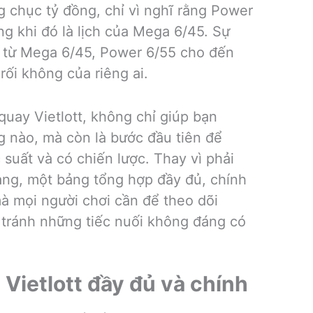
ng chục tỷ đồng, chỉ vì nghĩ rằng Power
ng khi đó là lịch của Mega 6/45. Sự
 từ Mega 6/45, Power 6/55 cho đến
rối không của riêng ai.
quay Vietlott, không chỉ giúp bạn
g nào, mà còn là bước đầu tiên để
 suất và có chiến lược. Thay vì phải
trang, một bảng tổng hợp đầy đủ, chính
mà mọi người chơi cần để theo dõi
 tránh những tiếc nuối không đáng có
 Vietlott đầy đủ và chính