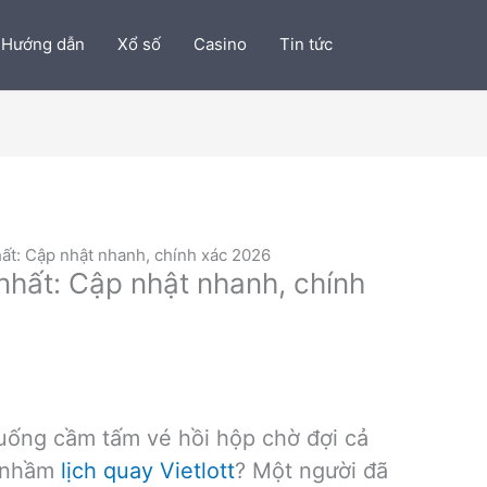
Hướng dẫn
Xổ số
Casino
Tin tức
hất: Cập nhật nhanh, chính xác 2026
 nhất: Cập nhật nhanh, chính
huống cầm tấm vé hồi hộp chờ đợi cả
ã nhầm
lịch quay Vietlott
? Một người đã