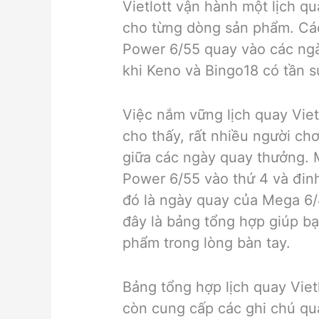
Vietlott vận hành một lịch qu
cho từng dòng sản phẩm. Cá
Power 6/55 quay vào các ngà
khi Keno và Bingo18 có tần s
Việc nắm vững lịch quay Viet
cho thấy, rất nhiều người ch
giữa các ngày quay thưởng. 
Power 6/55 vào thứ 4 và đinh
đó là ngày quay của Mega 6/
đây là bảng tổng hợp giúp bạn
phẩm trong lòng bàn tay.
Bảng tổng hợp lịch quay Vietl
còn cung cấp các ghi chú qua