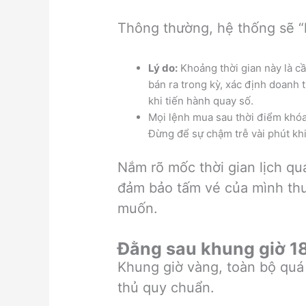
Thông thường, hệ thống sẽ “
Lý do:
Khoảng thời gian này là cầ
bán ra trong kỳ, xác định doanh t
khi tiến hành quay số.
Mọi lệnh mua sau thời điểm khóa
Đừng để sự chậm trễ vài phút kh
Nắm rõ mốc thời gian lịch qu
đảm bảo tấm vé của mình th
muốn.
Đằng sau khung giờ 18
Khung giờ vàng, toàn bộ quá t
thủ quy chuẩn.