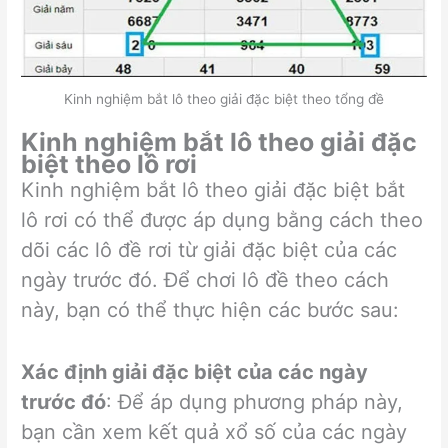
Kinh nghiệm bắt lô theo giải đặc biệt theo tổng đề
Kinh nghiệm bắt lô theo giải đặc
biệt theo lô rơi
Kinh nghiệm bắt lô theo giải đặc biệt bắt
lô rơi có thể được áp dụng bằng cách theo
dõi các lô đề rơi từ giải đặc biệt của các
ngày trước đó. Để chơi lô đề theo cách
này, bạn có thể thực hiện các bước sau:
Xác định giải đặc biệt của các ngày
trước đó
: Để áp dụng phương pháp này,
bạn cần xem kết quả xổ số của các ngày