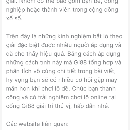
giải. Nhóm có thể bao gồm bạn bè, đồng
nghiệp hoặc thành viên trong cộng đồng
xổ số.
Trên đây là những kinh nghiệm bắt lô theo
giải đặc biệt được nhiều người áp dụng và
đã cho thấy hiệu quả. Bằng cách áp dụng
những cách tính này mà Gi88 tổng hợp và
phân tích vô cùng chi tiết trong bài viết,
hy vọng bạn sẽ có nhiều cơ hội gặp may
mắn hơn khi chơi lô đề. Chúc bạn thành
công và có trải nghiệm chơi lô online tại
cổng Gi88 giải trí thú vị, hấp dẫn nhé.
Các website liên quan: