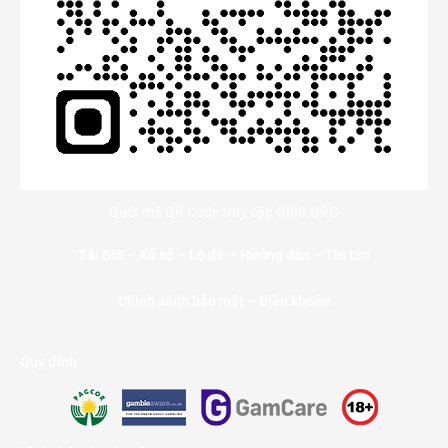
Quét mã QR Code truy cập GI88.ORG
Tải Gi8
–
Xổ số
–
Lô đề
–
Hướng dẫn
–
Tin tức
Chính sánh bảo mật – Điều khoản
Quy định