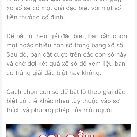
xổ số sẽ có một giải đặc biệt với một số
tiền thưởng cố định.
Để bắt lô theo giải đặc biệt, bạn cần chọn
một hoặc nhiều con số trong bảng xổ số.
Sau đó, bạn đặt cược trên các con số này
và chờ đợi kết quả xổ số để xem liệu bạn
có trúng giải đặc biệt hay không.
Cách chọn con số để bắt lô theo giải đặc
biệt có thể khác nhau tùy thuộc vào sở
thích và phương pháp của mỗi người.