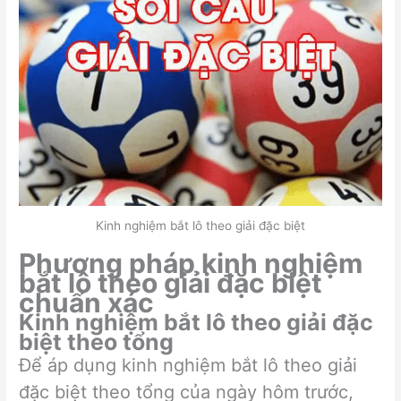
Kinh nghiệm bắt lô theo giải đặc biệt
Phương pháp kinh nghiệm
bắt lô theo giải đặc biệt
chuẩn xác
Kinh nghiệm bắt lô theo giải đặc
biệt theo tổng
Để áp dụng kinh nghiệm bắt lô theo giải
đặc biệt theo tổng của ngày hôm trước,