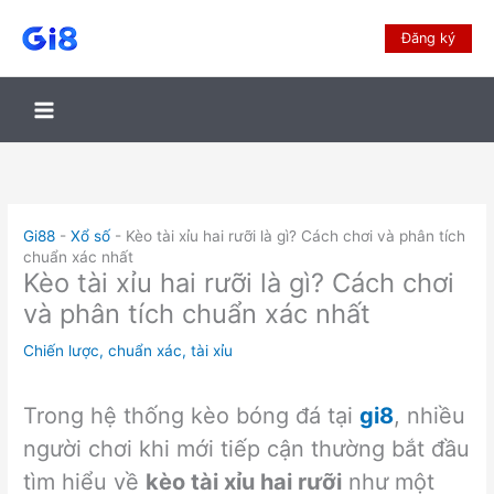
Đăng ký
Gi88
-
Xổ số
-
Kèo tài xỉu hai rưỡi là gì? Cách chơi và phân tích
chuẩn xác nhất
Kèo tài xỉu hai rưỡi là gì? Cách chơi
và phân tích chuẩn xác nhất
Chiến lược
,
chuẩn xác
,
tài xỉu
Trong hệ thống kèo bóng đá tại
gi8
, nhiều
người chơi khi mới tiếp cận thường bắt đầu
tìm hiểu về
kèo tài xỉu hai rưỡi
như một