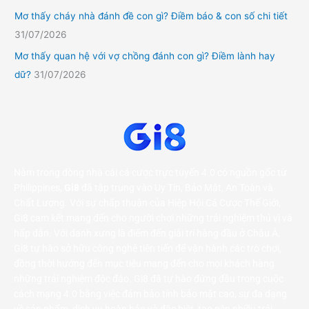
Mơ thấy cháy nhà đánh đề con gì? Điềm báo & con số chi tiết
31/07/2026
Mơ thấy quan hệ với vợ chồng đánh con gì? Điềm lành hay
dữ?
31/07/2026
Nằm trong dòng nhà cái cá cược trực tuyến 4.0 có nguồn gốc từ
Philippines,
Gi8
đã tập trung vào Uy Tín, Bảo Mật, An Toàn và
Chất Lượng. Với sự chấp thuận của Hiệp Hội Cá Cược Thế Giới,
Gi8 cam kết mang đến cho người chơi những trải nghiệm thú vị và
hấp dẫn. Với danh xưng là điểm đến giải trí hàng đầu ở Châu Á,
Gi8 tự hào sở hữu công nghệ tiên tiến để vận hành các trò chơi,
đồng thời hướng đến mục tiêu mang đến cho mọi khách hàng
những trải nghiệm độc đáo. Gi8 đã tự hào đứng đầu trong cuộc
cách mạng 4.0 bằng việc đảm bảo tính bảo mật cao, sự đa dạng
về sản phẩm, dịch vụ hoàn hảo và đặc biệt, tạo nên nhiều trải