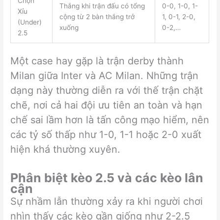
Chọn
Thắng khi trận đấu có tổng
0-0, 1-0, 1-
Xỉu
cộng từ 2 bàn thắng trở
1, 0-1, 2-0,
(Under)
xuống
0-2,…
2.5
Một case hay gặp là trận derby thành
Milan giữa Inter và AC Milan. Những trận
dạng này thường diễn ra với thế trận chặt
chẽ, nơi cả hai đội ưu tiên an toàn và hạn
chế sai lầm hơn là tấn công mạo hiểm, nên
các tỷ số thấp như 1-0, 1-1 hoặc 2-0 xuất
hiện khá thường xuyên.
Phân biệt kèo 2.5 và các kèo lân
cận
Sự nhầm lẫn thường xảy ra khi người chơi
nhìn thấy các kèo gần giống như 2-2.5