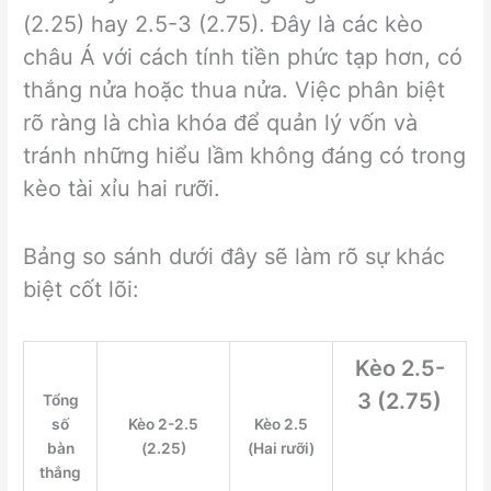
(2.25) hay 2.5-3 (2.75). Đây là các kèo
châu Á với cách tính tiền phức tạp hơn, có
thắng nửa hoặc thua nửa. Việc phân biệt
rõ ràng là chìa khóa để quản lý vốn và
tránh những hiểu lầm không đáng có trong
kèo tài xỉu hai rưỡi.
Bảng so sánh dưới đây sẽ làm rõ sự khác
biệt cốt lõi:
Kèo 2.5-
3 (2.75)
Tổng
số
Kèo 2-2.5
Kèo 2.5
bàn
(2.25)
(Hai rưỡi)
thắng