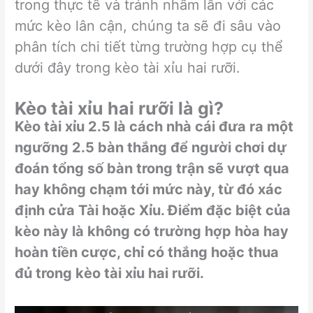
trong thực tế và tránh nhầm lẫn với các
mức kèo lân cận, chúng ta sẽ đi sâu vào
phân tích chi tiết từng trường hợp cụ thể
dưới đây trong kèo tài xỉu hai rưỡi.
Kèo tài xỉu hai rưỡi là gì?
Kèo tài xỉu 2.5 là cách nhà cái đưa ra một
ngưỡng 2.5 bàn thắng để người chơi dự
đoán tổng số bàn trong trận sẽ vượt qua
hay không chạm tới mức này, từ đó xác
định cửa Tài hoặc Xỉu. Điểm đặc biệt của
kèo này là không có trường hợp hòa hay
hoàn tiền cược, chỉ có thắng hoặc thua
đủ trong kèo tài xỉu hai rưỡi.