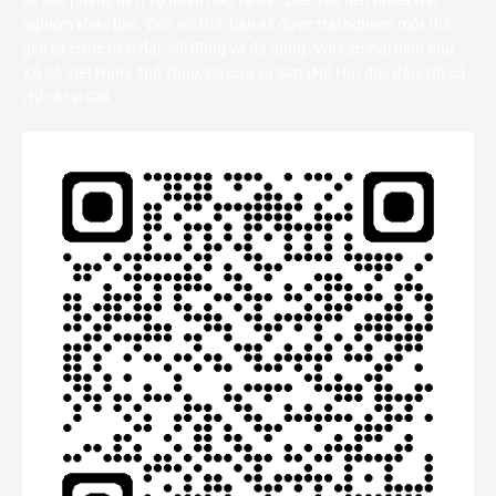
nghiệm khác biệt. Đến với Gi8, bạn sẽ được trải nghiệm một thế
giới cá cược hiện đại, sôi động và đa dạng. Với các loại hình như
Xổ Số Việt Nam, Thể Thao, Casino và Slot (Nổ Hủ) độc đáo, tất cả
chỉ có tại Gi8.