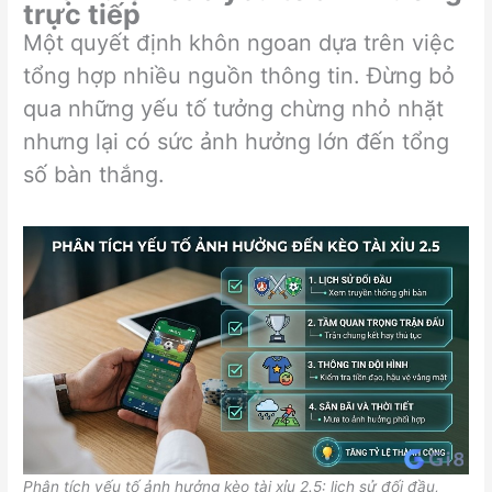
trực tiếp
Một quyết định khôn ngoan dựa trên việc
tổng hợp nhiều nguồn thông tin. Đừng bỏ
qua những yếu tố tưởng chừng nhỏ nhặt
nhưng lại có sức ảnh hưởng lớn đến tổng
số bàn thắng.
Phân tích yếu tố ảnh hưởng kèo tài xỉu 2.5: lịch sử đối đầu,