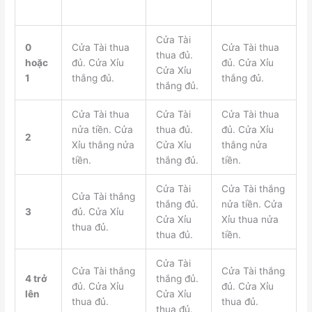
Cửa Tài
0
Cửa Tài thua
Cửa Tài thua
thua đủ.
hoặc
đủ. Cửa Xỉu
đủ. Cửa Xỉu
Cửa Xỉu
1
thắng đủ.
thắng đủ.
thắng đủ.
Cửa Tài thua
Cửa Tài
Cửa Tài thua
nửa tiền. Cửa
thua đủ.
đủ. Cửa Xỉu
2
Xỉu thắng nửa
Cửa Xỉu
thắng nửa
tiền.
thắng đủ.
tiền.
Cửa Tài
Cửa Tài thắng
Cửa Tài thắng
thắng đủ.
nửa tiền. Cửa
3
đủ. Cửa Xỉu
Cửa Xỉu
Xỉu thua nửa
thua đủ.
thua đủ.
tiền.
Cửa Tài
Cửa Tài thắng
Cửa Tài thắng
4 trở
thắng đủ.
đủ. Cửa Xỉu
đủ. Cửa Xỉu
lên
Cửa Xỉu
thua đủ.
thua đủ.
thua đủ.