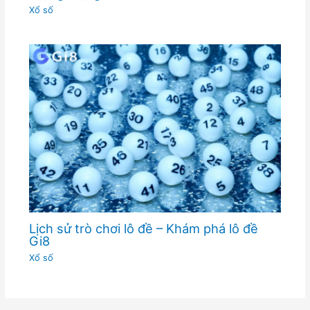
Xổ số
Lịch sử trò chơi lô đề – Khám phá lô đề
Gi8
Xổ số