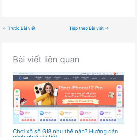
←
Trước Bài viết
Tiếp theo Bài viết
→
Bài viết liên quan
Chơi xổ số Gi8 như thế nào? Hướng dẫn
cách chơi chi tiết