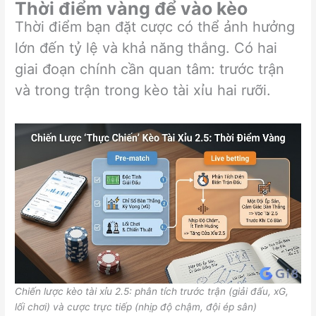
Thời điểm vàng để vào kèo
Thời điểm bạn đặt cược có thể ảnh hưởng
lớn đến tỷ lệ và khả năng thắng. Có hai
giai đoạn chính cần quan tâm: trước trận
và trong trận trong kèo tài xỉu hai rưỡi.
Chiến lược kèo tài xỉu 2.5: phân tích trước trận (giải đấu, xG,
lối chơi) và cược trực tiếp (nhịp độ chậm, đội ép sân)