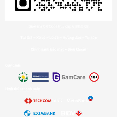
Quét mã QR Code truy cập GI88.ORG
Tải Gi8
–
Xổ số
–
Lô đề
–
Hướng dẫn
–
Tin tức
Chính sánh bảo mật – Điều khoản
Quy định
Hình thức thanh toán