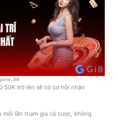
 game J88
ừ 50K trở lên sẽ có cơ hội nhận
u mỗi lần tham gia cá cược, không