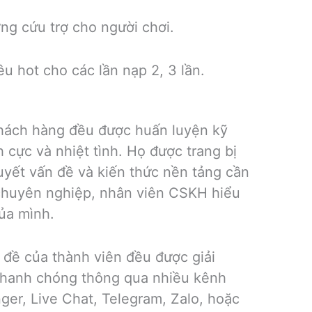
g cứu trợ cho người chơi.
êu hot cho các lần nạp 2, 3 lần.
hách hàng đều được huấn luyện kỹ
h cực và nhiệt tình. Họ được trang bị
uyết vấn đề và kiến thức nền tảng cần
o chuyên nghiệp, nhân viên CSKH hiểu
của mình.
 đề của thành viên đều được giải
 nhanh chóng thông qua nhiều kênh
nger, Live Chat, Telegram, Zalo, hoặc