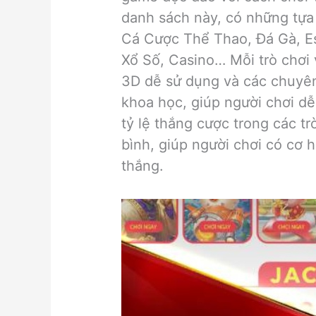
danh sách này, có những tự
Cá Cược Thể Thao, Đá Gà, Es
Xổ Số, Casino… Mỗi trò chơi v
3D dễ sử dụng và các chuyê
khoa học, giúp người chơi dễ
tỷ lệ thắng cược trong các t
bình, giúp người chơi có cơ h
thắng.