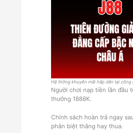
Hệ thống khuyến mãi hấp dẫn tại cổng
Người chơi nạp tiền lần đầu t
thưởng 1888K.
Chính sách hoàn trả ngay sa
phân biệt thắng hay thua.