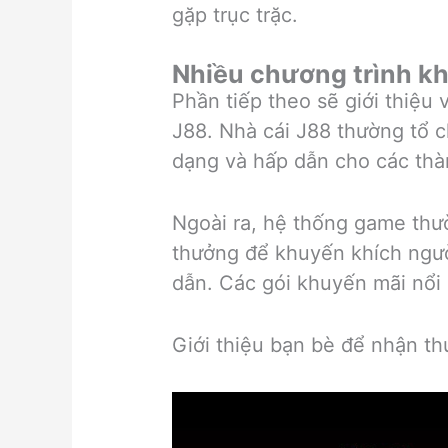
gặp trục trặc.
Nhiều chương trình k
Phần tiếp theo sẽ giới thiệu 
J88. Nhà cái J88 thường tổ 
dạng và hấp dẫn cho các thà
Ngoài ra, hệ thống game thư
thưởng để khuyến khích ngườ
dẫn. Các gói khuyến mãi nổi 
Giới thiệu bạn bè để nhận th