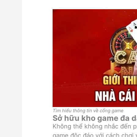
Tìm hiểu thông tin về cổng game
Sở hữu kho game đa 
Không thể không nhắc đến ph
game độc đáo với cách chơi v