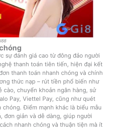
J88
 chóng
ợc sự đánh giá cao từ đông đảo người
ghệ thanh toán tiên tiến, hiện đại kết
 đơn thanh toán nhanh chóng và chính
ng thức nạp – rút tiền phổ biến như
hẻ cào, chuyển khoản ngân hàng, sử
lo Pay, Viettel Pay, cũng như quét
h chóng. Điểm mạnh khác là biểu mẫu
á, đơn giản và dễ dàng, giúp người
 cách nhanh chóng và thuận tiện mà ít