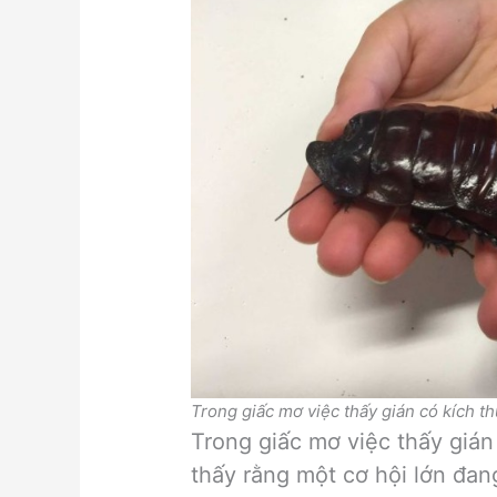
Trong giấc mơ việc thấy gián có kích t
Trong giấc mơ việc thấy gián
thấy rằng một cơ hội lớn đan