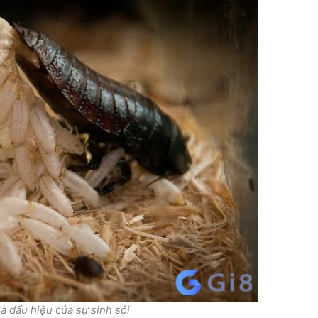
à dấu hiệu của sự sinh sôi