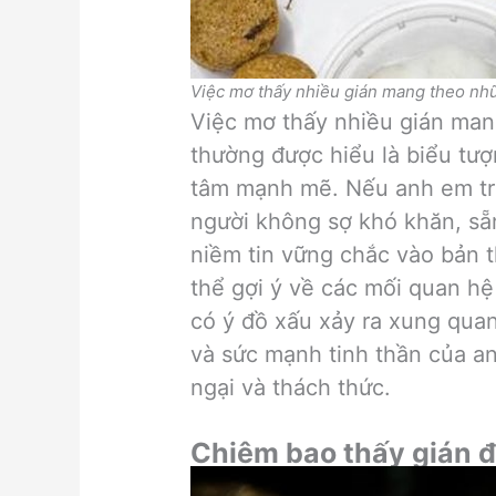
Việc mơ thấy nhiều gián mang theo nhữ
Việc mơ thấy nhiều gián man
thường được hiểu là biểu tư
tâm mạnh mẽ. Nếu anh em trả
người không sợ khó khăn, sẵn
niềm tin vững chắc vào bản t
thể gợi ý về các mối quan hệ
có ý đồ xấu xảy ra xung quan
và sức mạnh tinh thần của an
ngại và thách thức.
Chiêm bao thấy gián 