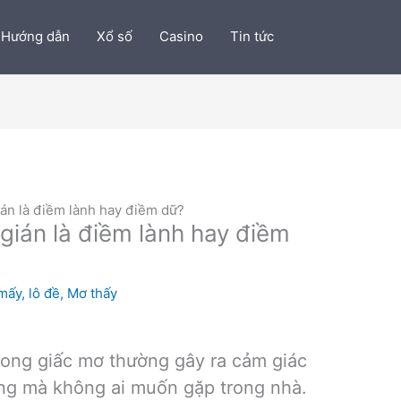
Hướng dẫn
Xổ số
Casino
Tin tức
án là điềm lành hay điềm dữ?
gián là điềm lành hay điềm
 mấy
,
lô đề
,
Mơ thấy
rong giấc mơ thường gây ra cảm giác
rùng mà không ai muốn gặp trong nhà.