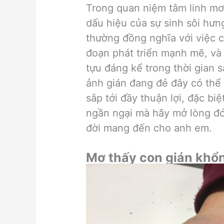
Trong quan niệm tâm linh mơ
dấu hiệu của sự sinh sôi hưn
thường đồng nghĩa với việc 
đoạn phát triển mạnh mẽ, và
tựu đáng kể trong thời gian s
ảnh gián đang đẻ đây có thể
sắp tới đầy thuận lợi, đặc bi
ngần ngại mà hãy mở lòng đó
đời mang đến cho anh em.
Mơ thấy con gián khổn