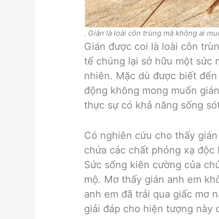
. Gián là loài côn trùng mà không ai m
Gián được coi là loài côn tr
tế chúng lại sở hữu một sức
nhiên. Mặc dù được biết đến 
động không mong muốn gián 
thực sự có khả năng sống só
Có nghiên cứu cho thấy gián 
chứa các chất phóng xạ độc 
Sức sống kiên cường của ch
mộ. Mơ thấy gián anh em khô
anh em đã trải qua giấc mơ 
giải đáp cho hiện tượng này 