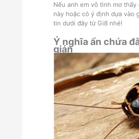
Nếu anh em vô tình mơ thấy 
này hoặc có ý định dựa vào g
tin dưới đây từ Gi8 nhé!
Ý nghĩa ẩn chứa đ
gián