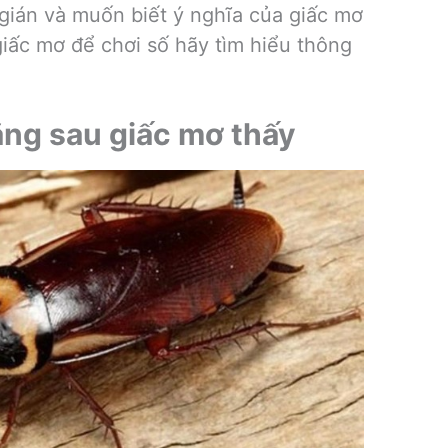
gián và muốn biết ý nghĩa của giấc mơ
iấc mơ để chơi số hãy tìm hiểu thông
ằng sau giấc mơ thấy