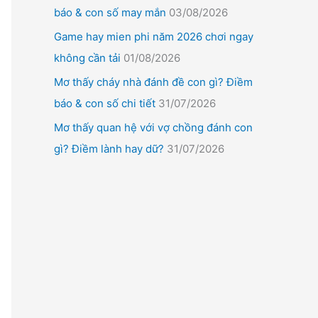
báo & con số may mắn
03/08/2026
Game hay mien phi năm 2026 chơi ngay
không cần tải
01/08/2026
Mơ thấy cháy nhà đánh đề con gì? Điềm
báo & con số chi tiết
31/07/2026
Mơ thấy quan hệ với vợ chồng đánh con
gì? Điềm lành hay dữ?
31/07/2026