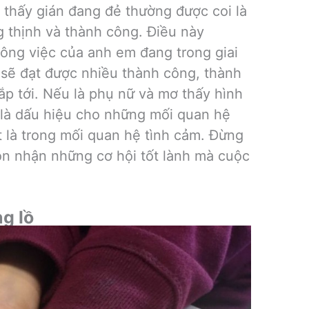
 thấy gián đang đẻ thường được coi là
g thịnh và thành công. Điều này
công việc của anh em đang trong giai
 sẽ đạt được nhiều thành công, thành
ắp tới. Nếu là phụ nữ và mơ thấy hình
 là dấu hiệu cho những mối quan hệ
ệt là trong mối quan hệ tình cảm. Đừng
n nhận những cơ hội tốt lành mà cuộc
g lồ