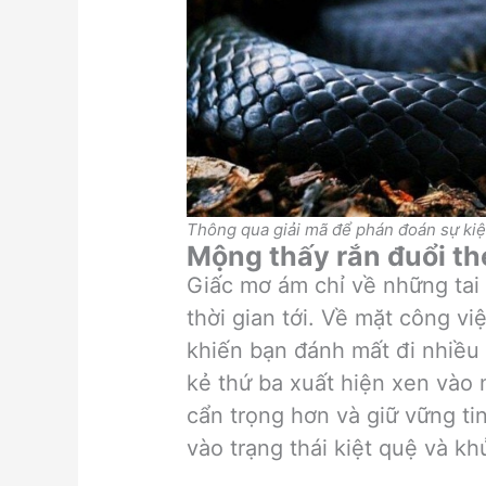
Thông qua giải mã để phán đoán sự kiệ
Mộng thấy rắn đuổi t
Giấc mơ ám chỉ về những tai 
thời gian tới. Về mặt công vi
khiến bạn đánh mất đi nhiều 
kẻ thứ ba xuất hiện xen vào 
cẩn trọng hơn và giữ vững ti
vào trạng thái kiệt quệ và k