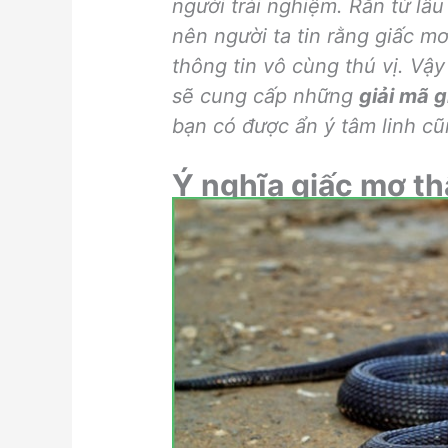
người trải nghiệm. Rắn từ lâu
nên người ta tin rằng giấc 
thông tin vô cùng thú vị. Vậ
sẽ cung cấp những
giải mã 
bạn có được ẩn ý tâm linh cũ
Ý nghĩa giấc mơ th