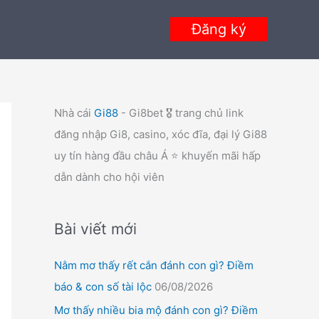
Đăng ký
Nhà cái
Gi88
- Gi8bet 🎖️ trang chủ link
đăng nhập Gi8, casino, xóc đĩa, đại lý Gi88
uy tín hàng đầu châu Á ⭐ khuyến mãi hấp
dẫn dành cho hội viên
Bài viết mới
Nằm mơ thấy rết cắn đánh con gì? Điềm
báo & con số tài lộc
06/08/2026
Mơ thấy nhiều bia mộ đánh con gì? Điềm