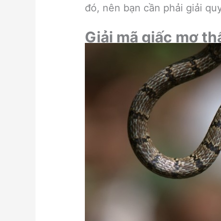
đó, nên bạn cần phải giải quy
Giải mã giấc mơ thấ