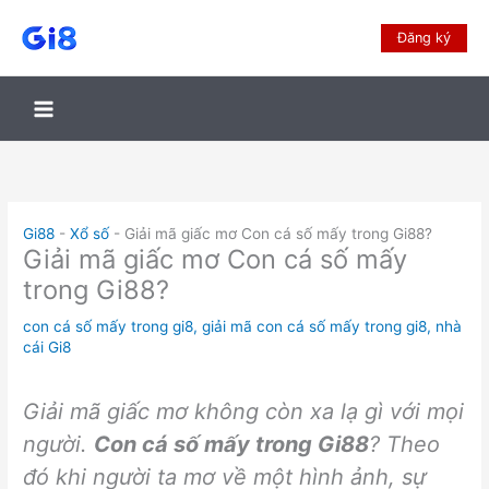
Đăng ký
Gi88
-
Xổ số
-
Giải mã giấc mơ Con cá số mấy trong Gi88?
Giải mã giấc mơ Con cá số mấy
trong Gi88?
con cá số mấy trong gi8
,
giải mã con cá số mấy trong gi8
,
nhà
cái Gi8
Giải mã giấc mơ không còn xa lạ gì với mọi
người.
Con cá số mấy trong Gi88
? Theo
đó khi người ta mơ về một hình ảnh, sự