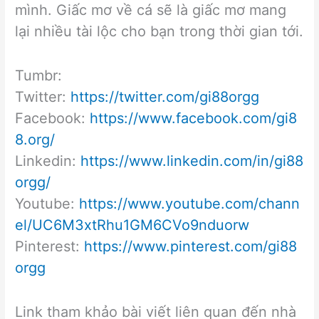
mình.
Giấc mơ về cá sẽ là giấc mơ mang
lại nhiều tài lộc cho bạn trong thời gian tới.
Tumbr:
Twitter:
https://twitter.com/gi88orgg
Facebook:
https://www.facebook.com/gi8
8.org/
Linkedin:
https://www.linkedin.com/in/gi88
orgg/
Youtube:
https://www.youtube.com/chann
el/UC6M3xtRhu1GM6CVo9nduorw
Pinterest:
https://www.pinterest.com/gi88
orgg
Link tham khảo bài viết liên quan đến nhà