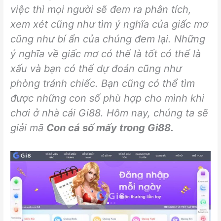
việc thì mọi người sẽ đem ra phân tích,
xem xét cũng như tìm ý nghĩa của giấc mơ
cũng như bí ẩn của chúng đem lại. Những
ý nghĩa về giấc mơ có thể là tốt có thể là
xấu và bạn có thể dự đoán cũng như
phòng tránh chiếc. Bạn cũng có thể tìm
được những con số phù hợp cho mình khi
chơi ở nhà cái Gi88. Hôm nay, chúng ta sẽ
giải mã
Con cá số mấy trong Gi88.