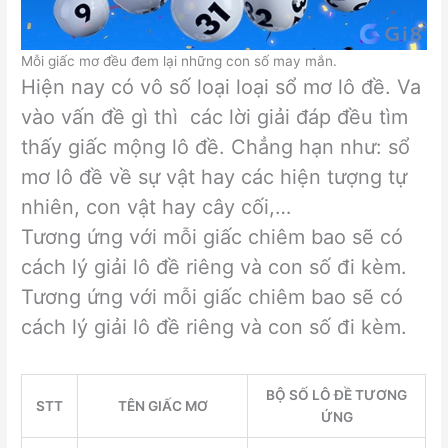
Mỗi giấc mơ đều đem lại những con số may mắn.
Hiện nay có vô số loại loại sổ mơ lô đề. Va
vào vấn đề gì thì các lời giải đáp đều tìm
thấy giấc mộng lô đề. Chẳng hạn như: sổ
mơ lô đề về sự vật hay các hiện tượng tự
nhiên, con vật hay cây cối,…
Tương ứng với mỗi giấc chiêm bao sẽ có
cách lý giải lô đề riêng và con số đi kèm.
Tương ứng với mỗi giấc chiêm bao sẽ có
cách lý giải lô đề riêng và con số đi kèm.
BỘ SỐ LÔ ĐỀ TƯƠNG
STT
TÊN GIẤC MƠ
ỨNG