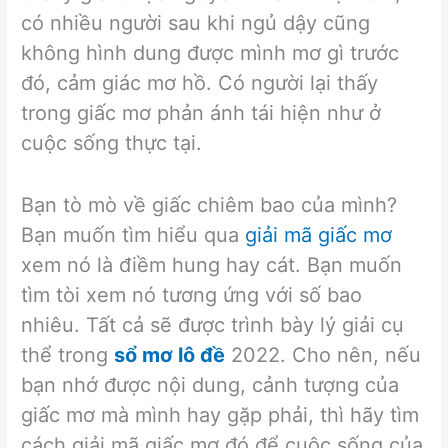
có nhiều người sau khi ngủ dậy cũng
không hình dung được mình mơ gì trước
đó, cảm giác mơ hồ. Có người lại thấy
trong giấc mơ phản ánh tái hiện như ở
cuộc sống thực tại.
Bạn tò mò về giấc chiêm bao của mình?
Bạn muốn tìm hiểu qua
giải mã giấc mơ
xem nó là điềm hung hay cát. Bạn muốn
tìm tòi xem nó tương ứng với số bao
nhiêu. Tất cả sẽ được trình bày lý giải cụ
thể trong
sổ mơ lô đề
2022. Cho nên, nếu
bạn nhớ được nội dung, cảnh tượng của
giấc mơ mà mình hay gặp phải, thì hãy tìm
cách giải mã giấc mơ đó để cuộc sống của