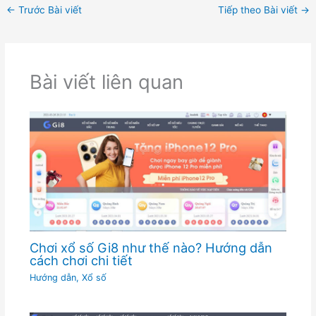
←
Trước Bài viết
Tiếp theo Bài viết
→
Bài viết liên quan
Chơi xổ số Gi8 như thế nào? Hướng dẫn
cách chơi chi tiết
Hướng dẫn
,
Xổ số