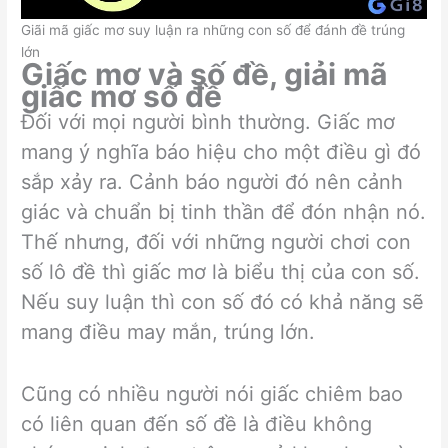
Giãi mã giấc mơ suy luận ra những con số để đánh đề trúng
lớn
Giấc mơ và số đề, giải mã
giấc mơ số đề
Đối với mọi người bình thường. Giấc mơ
mang ý nghĩa báo hiệu cho một điều gì đó
sắp xảy ra. Cảnh báo người đó nên cảnh
giác và chuẩn bị tinh thần để đón nhận nó.
Thế nhưng, đối với những người chơi con
số lô đề thì giấc mơ là biểu thị của con số.
Nếu suy luận thì con số đó có khả năng sẽ
mang điều may mắn, trúng lớn.
Cũng có nhiều người nói giấc chiêm bao
có liên quan đến số đề là điều không