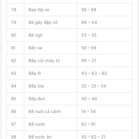
78
Bẹp lốp xe
58 – 98
79
Bẻ gẫy đập vỡ
96 – 04
80
Bẻ ngô
53 – 35
81
Bến xe
58 – 98
82
Bếp củi cháy to
96 – 21
83
Bếp lò
43 – 63 – 83
84
Bếp lửa
20 – 25 – 54
85
Bếp đun
40 – 49
86
Bể nuôi cá cảnh
14 – 54
87
Bể nước
62 – 81
88
Bể nước ăn
45 – 62 – 21