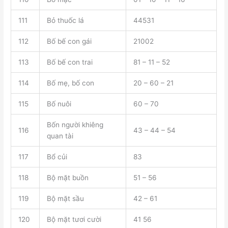
111
Bỏ thuốc lá
44531
112
Bố bế con gái
21002
113
Bố bế con trai
81 – 11 – 52
114
Bố mẹ, bố con
20 – 60 – 21
115
Bố nuôi
60 – 70
Bốn người khiêng
116
43 – 44 – 54
quan tài
117
Bổ củi
83
118
Bộ mặt buồn
51 – 56
119
Bộ mặt sầu
42 – 61
120
Bộ mặt tươi cười
41 56