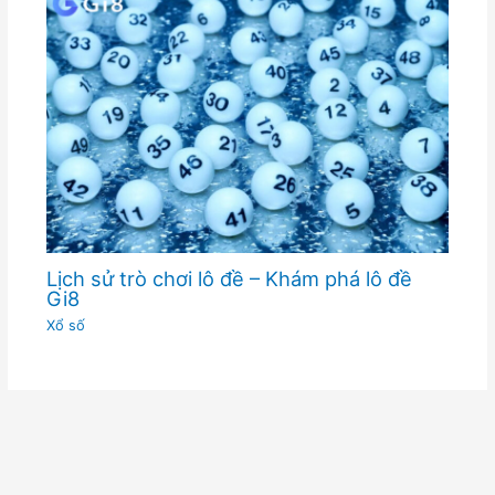
Lịch sử trò chơi lô đề – Khám phá lô đề
Gi8
Xổ số