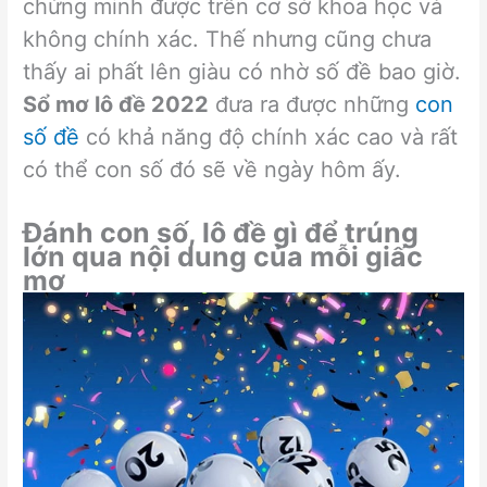
chứng minh được trên cơ sở khoa học và
không chính xác. Thế nhưng cũng chưa
thấy ai phất lên giàu có nhờ số đề bao giờ.
Sổ mơ lô đề 2022
đưa ra được những
con
số đề
có khả năng độ chính xác cao và rất
có thể con số đó sẽ về ngày hôm ấy.
Đánh con số, lô đề gì để trúng
lớn qua nội dung của mỗi giấc
mơ