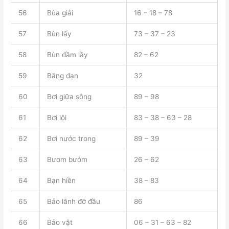
56
Bùa giải
16 – 18 – 78
57
Bùn lấy
73 – 37 – 23
58
Bùn đầm lầy
82 – 62
59
Băng đạn
32
60
Bơi giữa sông
89 – 98
61
Bơi lội
83 – 38 – 63 – 28
62
Bơi nước trong
89 – 39
63
Bươm bướm
26 – 62
64
Bạn hiền
38 – 83
65
Bảo lãnh đỡ đầu
86
66
Bảo vật
06 – 31 – 63 – 82