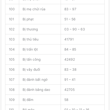
100
Bị mẹ chửi rủa
83 – 97
101
Bị phạt
51 – 56
102
Bị thương
03 – 90 – 63
103
Bị thủ tiêu
41791
104
Bị trấn lột
84 – 85
105
Bị tấn công
42492
106
Bị vây đuổi
83 – 38
107
Bị đánh bất ngờ
91 – 41
108
Bị đánh bằng dao
42705
109
Bị đấm
58
110
Bỏ mặc
01 – 10 – 11 – 16