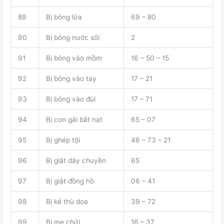
89
Bị bỏng lửa
69 – 80
90
Bị bỏng nước sôi
2
91
Bị bỏng vào mồm
16 – 50 – 15
92
Bị bỏng vào tay
17 – 21
93
Bị bỏng vào đùi
17 – 71
94
Bị con gái bắt nạt
65 – 07
95
Bị ghép tội
46 – 73 – 21
96
Bị giật dây chuyền
65
97
Bị giật đồng hồ
06 – 41
98
Bị kẻ thù dọa
39 – 72
99
Bị mẹ chửi
16 – 37