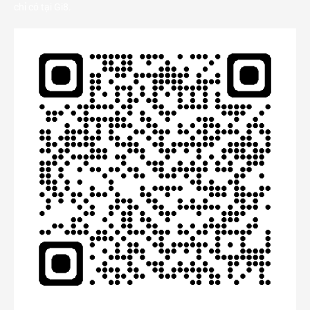
chỉ có tại Gi8.