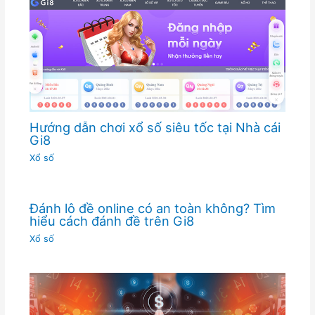
Hướng dẫn chơi xổ số siêu tốc tại Nhà cái
Gi8
Xổ số
Đánh lô đề online có an toàn không? Tìm
hiểu cách đánh đề trên Gi8
Xổ số