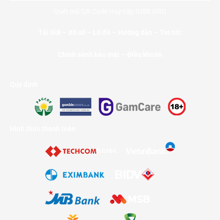
Quét mã QR Code truy cập GI88.ORG
Tải Gi8
–
Xổ số
–
Lô đề
–
Hướng dẫn
–
Tin tức
Chính sánh bảo mật – Điều khoản
Quy định
Hình thức thanh toán