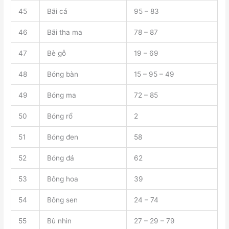
45
Bãi cá
95 – 83
46
Bãi tha ma
78 – 87
47
Bè gỗ
19 – 69
48
Bóng bàn
15 – 95 – 49
49
Bóng ma
72 – 85
50
Bóng rổ
2
51
Bóng đen
58
52
Bóng đá
62
53
Bông hoa
39
54
Bông sen
24 – 74
55
Bù nhìn
27 – 29 – 79