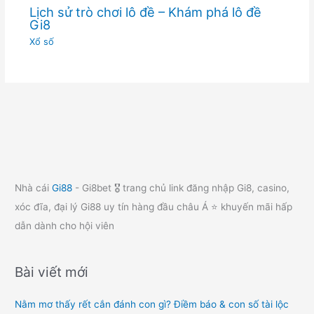
Lịch sử trò chơi lô đề – Khám phá lô đề
Gi8
Xổ số
Nhà cái
Gi88
- Gi8bet 🎖️ trang chủ link đăng nhập Gi8, casino,
xóc đĩa, đại lý Gi88 uy tín hàng đầu châu Á ⭐ khuyến mãi hấp
dẫn dành cho hội viên
Bài viết mới
Nằm mơ thấy rết cắn đánh con gì? Điềm báo & con số tài lộc