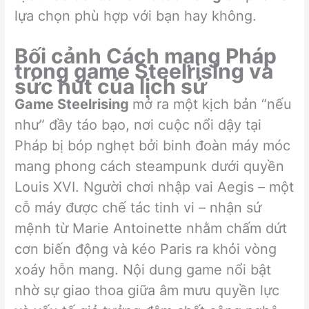
lựa chọn phù hợp với bạn hay không.
Bối cảnh Cách mạng Pháp
trong game Steelrising và
sức hút của lịch sử
Game Steelrising
mở ra một kịch bản “nếu
như” đầy táo bạo, nơi cuộc nổi dậy tại
Pháp bị bóp nghẹt bởi binh đoàn máy móc
mang phong cách steampunk dưới quyền
Louis XVI. Người chơi nhập vai Aegis – một
cỗ máy được chế tác tinh vi – nhận sứ
mệnh từ Marie Antoinette nhằm chấm dứt
cơn biến động và kéo Paris ra khỏi vòng
xoáy hỗn mang. Nội dung game nổi bật
nhờ sự giao thoa giữa âm mưu quyền lực