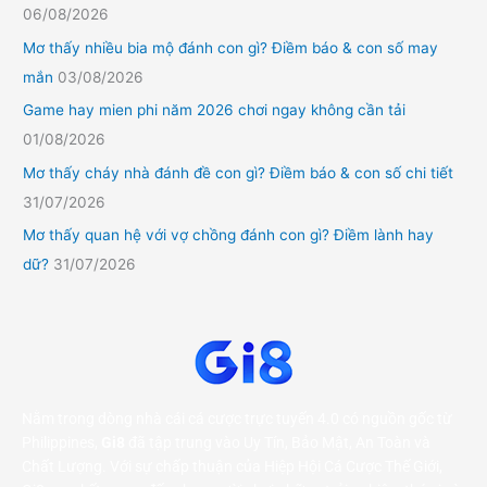
06/08/2026
Mơ thấy nhiều bia mộ đánh con gì? Điềm báo & con số may
mắn
03/08/2026
Game hay mien phi năm 2026 chơi ngay không cần tải
01/08/2026
Mơ thấy cháy nhà đánh đề con gì? Điềm báo & con số chi tiết
31/07/2026
Mơ thấy quan hệ với vợ chồng đánh con gì? Điềm lành hay
dữ?
31/07/2026
Nằm trong dòng nhà cái cá cược trực tuyến 4.0 có nguồn gốc từ
Philippines,
Gi8
đã tập trung vào Uy Tín, Bảo Mật, An Toàn và
Chất Lượng. Với sự chấp thuận của Hiệp Hội Cá Cược Thế Giới,