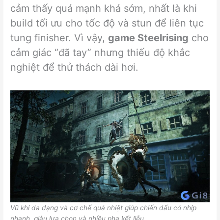
cảm thấy quá mạnh khá sớm, nhất là khi
build tối ưu cho tốc độ và stun để liên tục
tung finisher. Vì vậy,
game Steelrising
cho
cảm giác “đã tay” nhưng thiếu độ khắc
nghiệt để thử thách dài hơi.
Vũ khí đa dạng và cơ chế quá nhiệt giúp chiến đấu có nhịp
nhanh, giàu lựa chọn và nhiều pha kết liễu