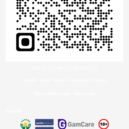
Quét mã QR Code truy cập GI88.ORG
Tải Gi8
–
Xổ số
–
Lô đề
–
Hướng dẫn
–
Tin tức
Chính sánh bảo mật – Điều khoản
Quy định