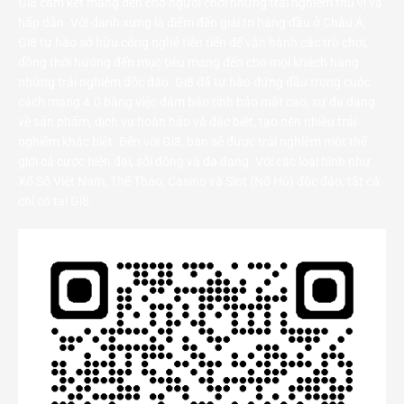
Gi8 cam kết mang đến cho người chơi những trải nghiệm thú vị và
hấp dẫn. Với danh xưng là điểm đến giải trí hàng đầu ở Châu Á,
Gi8 tự hào sở hữu công nghệ tiên tiến để vận hành các trò chơi,
đồng thời hướng đến mục tiêu mang đến cho mọi khách hàng
những trải nghiệm độc đáo. Gi8 đã tự hào đứng đầu trong cuộc
cách mạng 4.0 bằng việc đảm bảo tính bảo mật cao, sự đa dạng
về sản phẩm, dịch vụ hoàn hảo và đặc biệt, tạo nên nhiều trải
nghiệm khác biệt. Đến với Gi8, bạn sẽ được trải nghiệm một thế
giới cá cược hiện đại, sôi động và đa dạng. Với các loại hình như
Xổ Số Việt Nam, Thể Thao, Casino và Slot (Nổ Hủ) độc đáo, tất cả
chỉ có tại Gi8.