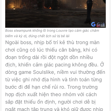
Boss steampunk khổng lồ trong Louvre tạo cảm giác châm
biếm và kỳ dị, đúng chất lịch sử bị bẻ lái
Ngoài boss, nhịp bố trí kẻ thù trong màn
chơi cũng có lúc thiếu cân bằng, khi có
đoạn trống dài rồi đột ngột dồn nhiều
địch, khiến cảm giác pacing không đều. Ở
dòng game Soulslike, niềm vui thường đến
từ việc ghi nhớ địa hình và tính toán từng
bước đi để hạn chế rủi ro. Trong trường
hợp địch xuất hiện theo nhóm với cách
sắp đặt thiếu ổn định, người chơi dễ bị
ngắt mạch tập trung và khó giữ được nhịp