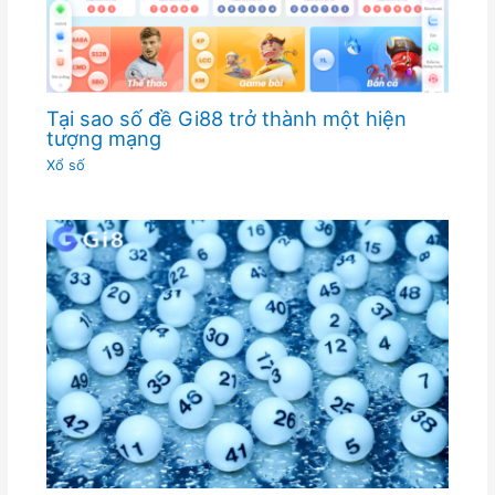
Tại sao số đề Gi88 trở thành một hiện
tượng mạng
Xổ số