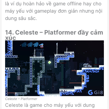
là ví dụ hoàn hảo về game offline hay cho
máy yếu với gameplay đơn giản nhưng nội
dung sâu sắc.
14. Celeste – Platformer đầy cảm
xúc
Celeste – Platformer
Celeste là game cho máy yếu với dung