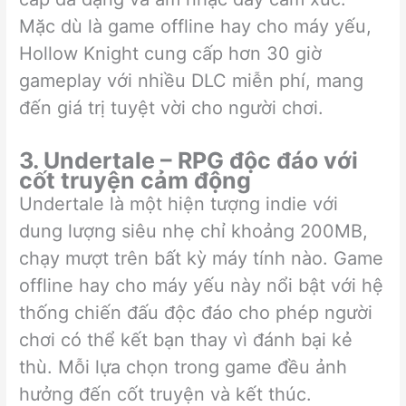
Mặc dù là game offline hay cho máy yếu,
Hollow Knight cung cấp hơn 30 giờ
gameplay với nhiều DLC miễn phí, mang
đến giá trị tuyệt vời cho người chơi.
3. Undertale – RPG độc đáo với
cốt truyện cảm động
Undertale là một hiện tượng indie với
dung lượng siêu nhẹ chỉ khoảng 200MB,
chạy mượt trên bất kỳ máy tính nào. Game
offline hay cho máy yếu này nổi bật với hệ
thống chiến đấu độc đáo cho phép người
chơi có thể kết bạn thay vì đánh bại kẻ
thù. Mỗi lựa chọn trong game đều ảnh
hưởng đến cốt truyện và kết thúc.