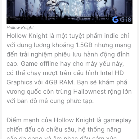
Hollow Knight
Hollow Knight là một tuyệt phẩm indie chỉ
với dung lượng khoảng 1.5GB nhưng mang
đến trải nghiệm phiêu lưu hành động đỉnh
cao. Game offline hay cho máy yếu này,
có thể chạy mượt trên cấu hình Intel HD
Graphics với 4GB RAM. Bạn sẽ khám phá
vương quốc côn trùng Hallownest rộng lớn
với bản đồ mê cung phức tạp.
Điểm mạnh của Hollow Knight là gameplay
chiến đấu có chiều sâu, hệ thống nâng
cấp đa dạng và âm nhạc đầy cảm xúc.