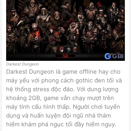
Darkest Dungeon
Darkest Dungeon là game offline hay cho
máy yếu với phong cách gothic đen tối và
hệ thống stress độc đáo. Với dung lượng
khoảng 2GB, game vẫn chạy mượt trên
máy tính cấu hình thấp. Người chơi tuyển
dụng và huấn luyện đội ngũ nhà thám
hiểm khám phá ngục tối đầy hiểm nguy.