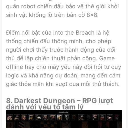
quân robot chiến đấu bảo vệ thế giới khỏi
sinh vật khổng lồ trên bàn cờ 8×8.
Điểm nổi bật của Into the Breach là hệ
thống chiến đấu thông minh, cho phép
người chơi thấy trước hành động của đối
thủ để lập chiến thuật phản công. Game
offline hay cho máy yếu này đòi hỏi tư duy
logic và khả năng dự đoán, mang đến cảm
giác thỏa mãn khi vượt qua mỗi thử thách.
8. Darkest Dungeon – RPG lượt
đánh với yếu tố tâm lý