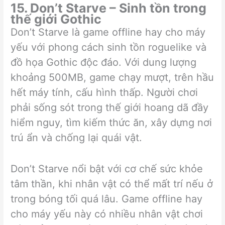
15. Don’t Starve – Sinh tồn trong
thế giới Gothic
Don’t Starve là game offline hay cho máy
yếu với phong cách sinh tồn roguelike và
đồ họa Gothic độc đáo. Với dung lượng
khoảng 500MB, game chạy mượt, trên hầu
hết máy tính, cấu hình thấp. Người chơi
phải sống sót trong thế giới hoang dã đầy
hiểm nguy, tìm kiếm thức ăn, xây dựng nơi
trú ẩn và chống lại quái vật.
Don’t Starve nổi bật với cơ chế sức khỏe
tâm thần, khi nhân vật có thể mất trí nếu ở
trong bóng tối quá lâu. Game offline hay
cho máy yếu này có nhiều nhân vật chơi