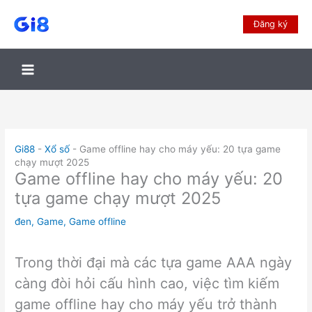
Đăng ký
Gi88
-
Xổ số
-
Game offline hay cho máy yếu: 20 tựa game
chạy mượt 2025
Game offline hay cho máy yếu: 20
tựa game chạy mượt 2025
đen
,
Game
,
Game offline
Trong thời đại mà các tựa game AAA ngày
càng đòi hỏi cấu hình cao, việc tìm kiếm
game offline hay cho máy yếu trở thành