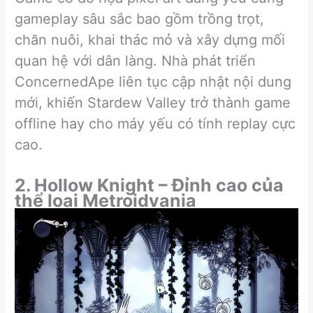
gameplay sâu sắc bao gồm trồng trọt,
chăn nuôi, khai thác mỏ và xây dựng mối
quan hệ với dân làng. Nhà phát triển
ConcernedApe liên tục cập nhật nội dung
mới, khiến Stardew Valley trở thành game
offline hay cho máy yếu có tính replay cực
cao.
2. Hollow Knight – Đỉnh cao của
thể loại Metroidvania