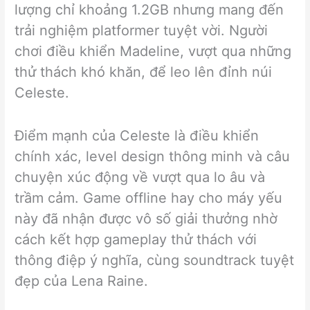
lượng chỉ khoảng 1.2GB nhưng mang đến
trải nghiệm platformer tuyệt vời. Người
chơi điều khiển Madeline, vượt qua những
thử thách khó khăn, để leo lên đỉnh núi
Celeste.
Điểm mạnh của Celeste là điều khiển
chính xác, level design thông minh và câu
chuyện xúc động về vượt qua lo âu và
trầm cảm. Game offline hay cho máy yếu
này đã nhận được vô số giải thưởng nhờ
cách kết hợp gameplay thử thách với
thông điệp ý nghĩa, cùng soundtrack tuyệt
đẹp của Lena Raine.