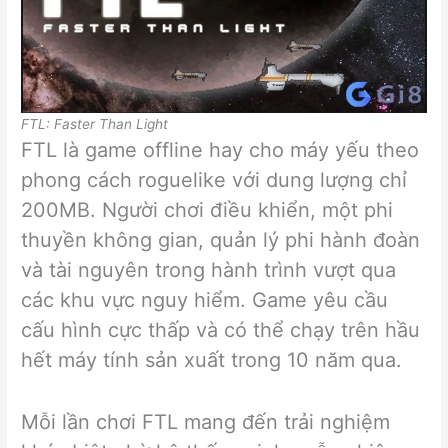
FTL: Faster Than Light
FTL là game offline hay cho máy yếu theo
phong cách roguelike với dung lượng chỉ
200MB. Người chơi điều khiển, một phi
thuyền không gian, quản lý phi hành đoàn
và tài nguyên trong hành trình vượt qua
các khu vực nguy hiểm. Game yêu cầu
cấu hình cực thấp và có thể chạy trên hầu
hết máy tính sản xuất trong 10 năm qua.
Mỗi lần chơi FTL mang đến trải nghiệm