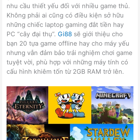
nhu cầu thiết yếu đối với nhiều game thủ.
Không phải ai cũng có điều kiện sở hữu
những chiếc laptop gaming đắt tiền hay
PC “cây đại thụ”.
Gi88
sẽ giới thiệu cho
bạn 20 tựa game offline hay cho máy yếu
nhưng vẫn đảm bảo trải nghiệm chơi game
tuyệt vời, phù hợp với những máy tính có
cấu hình khiêm tốn từ 2GB RAM trở lên.