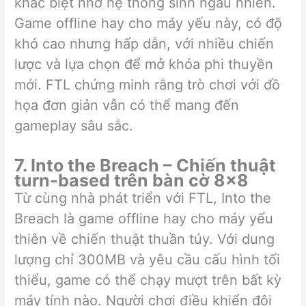
khác biệt nhờ hệ thống sinh ngẫu nhiên.
Game offline hay cho máy yếu này, có độ
khó cao nhưng hấp dẫn, với nhiều chiến
lược và lựa chọn để mở khóa phi thuyền
mới. FTL chứng minh rằng trò chơi với đồ
họa đơn giản vẫn có thể mang đến
gameplay sâu sắc.
7. Into the Breach – Chiến thuật
turn-based trên bàn cờ 8×8
Từ cùng nhà phát triển với FTL, Into the
Breach là game offline hay cho máy yếu
thiên về chiến thuật thuần túy. Với dung
lượng chỉ 300MB và yêu cầu cấu hình tối
thiểu, game có thể chạy mượt trên bất kỳ
máy tính nào. Người chơi điều khiển đội