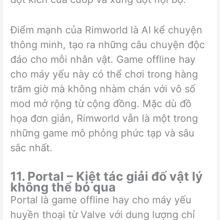
Điểm mạnh của Rimworld là AI kể chuyện
thông minh, tạo ra những câu chuyện độc
đáo cho mỗi nhân vật. Game offline hay
cho máy yếu này có thể chơi trong hàng
trăm giờ mà không nhàm chán với vô số
mod mở rộng từ cộng đồng. Mặc dù đồ
họa đơn giản, Rimworld vẫn là một trong
những game mô phỏng phức tạp và sâu
sắc nhất.
11. Portal – Kiệt tác giải đố vật lý
không thể bỏ qua
Portal là game offline hay cho máy yếu
huyền thoại từ Valve với dung lượng chỉ