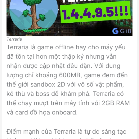
Terraria
Terraria là game offline hay cho máy yếu
đã tồn tại hơn một thập kỷ nhưng vẫn
nhận được cập nhật đều đặn. Với dung
lượng chỉ khoảng 600MB, game đem đến
thế giới sandbox 2D với vô số vật phẩm,
kẻ thù và boss để khám phá. Terraria có
thể chạy mượt trên máy tính với 2GB RAM
và card đồ họa onboard.
Điểm mạnh của Terraria là tự do sáng tạo